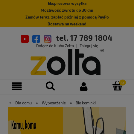
Ekspresowa wysyłka
Możliwość zwrotu do 30 dni
Zamów teraz, zapłać później z pomocą PayPo
Dostawa na weekend
tel. 17 789 1804
Dołącz do Klubu Zolta
|
Zaloguj się
»
»
»
Dla domu
Wyposażenie
Bio kominki