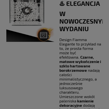
♨️ ELEGANCJA
W
NOWOCZESNYM
WYDANIU
Design Fiamma
Elegante to przykład na
to, że prosta forma
może być
efektowna.
Czarne,
matowe wykończenie i
szkło hartowane
borokrzemowe
nadają
całości
minimalistycznego, a
jednocześnie
luksusowego
charakteru.
Umieszczone wokół
paleniska
kamienie
dekoracyjne
dodają