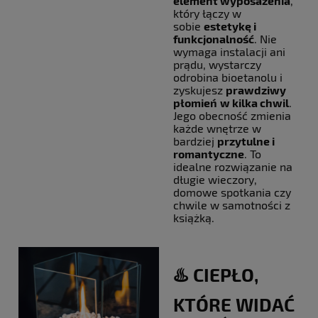
element wyposażenia
,
który łączy w
sobie
estetykę i
funkcjonalność
. Nie
wymaga instalacji ani
prądu, wystarczy
odrobina bioetanolu i
zyskujesz
prawdziwy
płomień
w kilka chwil
.
Jego obecność zmienia
każde wnętrze w
bardziej
przytulne i
romantyczne
. To
idealne rozwiązanie na
długie wieczory,
domowe spotkania czy
chwile w samotności z
książką.
♨️ CIEPŁO,
KTÓRE WIDAĆ