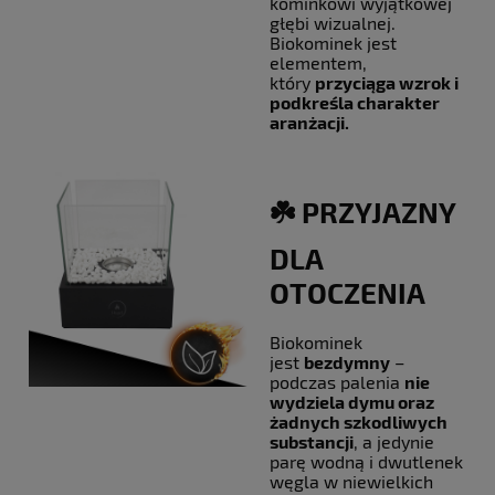
kominkowi wyjątkowej
głębi wizualnej.
Biokominek jest
elementem,
który
przyciąga wzrok i
podkreśla charakter
aranżacji.
☘️ PRZYJAZNY
DLA
OTOCZENIA
Biokominek
jest
bezdymny
–
podczas palenia
nie
wydziela dymu oraz
żadnych szkodliwych
substancji
, a jedynie
parę wodną i dwutlenek
węgla w niewielkich