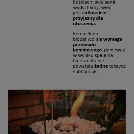
ilościach jakie sami
wydychamy, więc
jest
całkowicie
przyjazny dla
otoczenia.
Kominek na
biopaliwo
nie wymaga
przewodu
kominowego
, ponieważ
w wyniku spalania
bioetanolu nie
powstają
żadne
toksyczne
substancje.