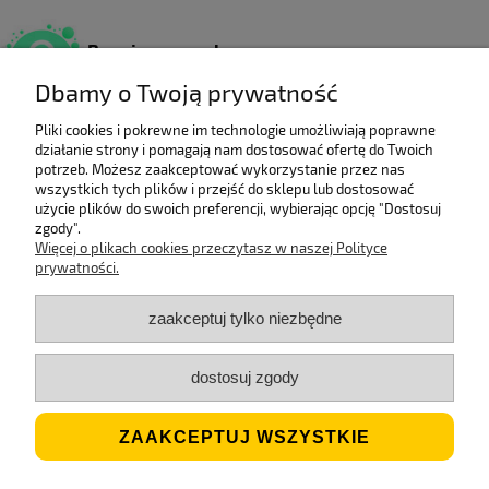
Bezpieczne zakupy
Dzięki certyfikatowi SSL.
Dbamy o Twoją prywatność
Pliki cookies i pokrewne im technologie umożliwiają poprawne
działanie strony i pomagają nam dostosować ofertę do Twoich
Wieloletni laureat
potrzeb. Możesz zaakceptować wykorzystanie przez nas
wszystkich tych plików i przejść do sklepu lub dostosować
rankingu e-Gazele Biznesu.
użycie plików do swoich preferencji, wybierając opcję "Dostosuj
zgody".
Więcej o plikach cookies przeczytasz w naszej Polityce
prywatności.
Wysyłka z Polski
Gwarancją szybkiej dostawy.
zaakceptuj tylko niezbędne
dostosuj zgody
Jesteśmy ECO
Stosujemy biodegradowalne opakowania.
ZAAKCEPTUJ WSZYSTKIE