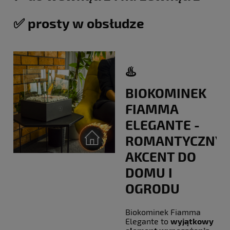
✅ prosty w obsłudze
♨️
BIOKOMINEK
FIAMMA
ELEGANTE -
ROMANTYCZNY
AKCENT DO
DOMU I
OGRODU
Biokominek Fiamma
Elegante to
wyjątkowy