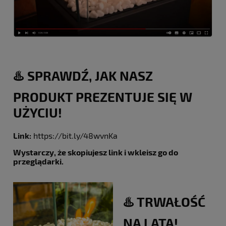
♨️ SPRAWDŹ, JAK NASZ
PRODUKT PREZENTUJE SIĘ W
UŻYCIU!
Link:
https://bit.ly/48wvnKa
Wystarczy, że skopiujesz link i wkleisz go do
przeglądarki.
♨️ TRWAŁOŚĆ
NA LATA!