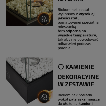
Biokominek został
wykonany z
wysokiej
jakości stali
,
pomalowanej specjalną
mieszanką
farb
odporną na
wysokie temperatury
,
tak aby nie powodować
odbarwień podczas
palenia.
⚪️ KAMIENIE
DEKORACYJNE
W ZESTAWIE
Biokominek posiada
wokół paleniska miejsce
do ułożenia
kamieni