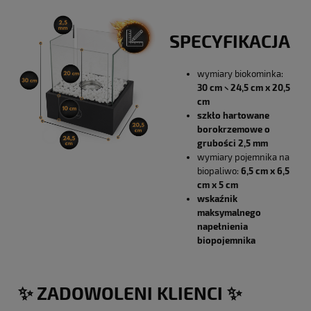
SPECYFIKACJA
wymiary biokominka:
30 cm × 24,5 cm x 20,5
cm
szkło hartowane
borokrzemowe o
grubości 2,5 mm
wymiary pojemnika na
biopaliwo:
6,5 cm x 6,5
cm x 5 cm
wskaźnik
maksymalnego
napełnienia
biopojemnika
✨ ZADOWOLENI KLIENCI ✨