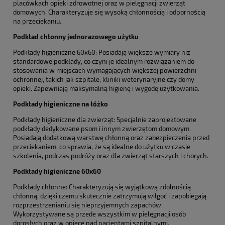
placówkach opieki zdrowotnej oraz w pielęgnacji zwierząt
domowych. Charakteryzuje się wysoką chłonnością i odpornością
na przeciekaniu.
Podkład chłonny jednorazowego użytku
Podkłady higieniczne 60x60: Posiadają większe wymiary niż
standardowe podkłady, co czyni je idealnym rozwiązaniem do
stosowania w miejscach wymagających większej powierzchni
ochronnej, takich jak szpitale, kliniki weterynaryjne czy domy
opieki. Zapewniają maksymalną higienę i wygodę użytkowania.
Podkłady higieniczne na łóżko
Podkłady higieniczne dla zwierząt: Specjalnie zaprojektowane
podkłady dedykowane psom i innym zwierzętom domowym.
Posiadają dodatkową warstwę chłonną oraz zabezpieczenia przed
przeciekaniem, co sprawia, że są idealne do użytku w czasie
szkolenia, podczas podróży oraz dla zwierząt starszych i chorych.
Podkłady higieniczne 60x60
Podkłady chłonne: Charakteryzują się wyjątkową zdolnością
chłonną, dzięki czemu skutecznie zatrzymują wilgoć i zapobiegają
rozprzestrzenianiu się nieprzyjemnych zapachów.
Wykorzystywane są przede wszystkim w pielęgnacji osób
dorosłych oraz w opiece nad pacjentami szpitalnymi.