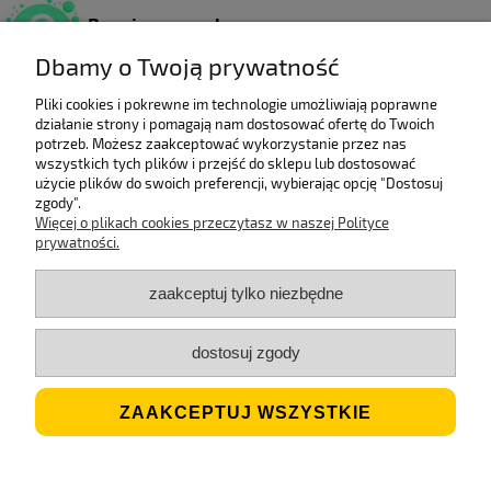
Bezpieczne zakupy
Dzięki certyfikatowi SSL.
Dbamy o Twoją prywatność
Pliki cookies i pokrewne im technologie umożliwiają poprawne
działanie strony i pomagają nam dostosować ofertę do Twoich
Wieloletni laureat
potrzeb. Możesz zaakceptować wykorzystanie przez nas
rankingu e-Gazele Biznesu.
wszystkich tych plików i przejść do sklepu lub dostosować
użycie plików do swoich preferencji, wybierając opcję "Dostosuj
zgody".
Więcej o plikach cookies przeczytasz w naszej Polityce
prywatności.
Wysyłka z Polski
Gwarancją szybkiej dostawy.
zaakceptuj tylko niezbędne
dostosuj zgody
Jesteśmy ECO
Stosujemy biodegradowalne opakowania.
ZAAKCEPTUJ WSZYSTKIE