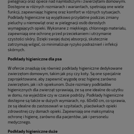
pielęgnacji oraz opiece nad najmłodszymi i zwierzętami domowymi.
Dostępne w różnych rozmiarach i wariantach, spełniają one wiele
funkcji, zapewniając higienę oraz komfort w różnych sytuacjach.
Podkłady higieniczne są wyjątkowo przydatne podczas zmiany
pieluchy u niemowląt oraz w pielęgnacji osób dorosłych
wymagających opieki. Wykonane z miękkiego, chłonnego materiału,
zapewniają one ochronę przed przeciekaniem i utrzymanie
czystości skóry. Dzięki swojej dużej absorpcji, skutecznie
zatrzymują wilgoć, co minimalizuje ryzyko podrażnień i infekcji
skórnych.
Podkłady higieniczne dla psa
W ofercie znajdują się również podkłady higieniczne dedykowane
zwierzętom domowym, takim jak psy czy koty. Są one specjalnie
zaprojektowane, aby zapewnić wygodę oraz higienę zarówno
zwierzętom, jak i ich opiekunom. Duże rozmiary podkładów
higienicznych dla zwierząt sprawiają, że są one idealne do użytku
w domu, na wyjeździe czy w czasie podróży. Podkłady higieniczne
dostępne są także w dużych wymiarach, np. 60x60 cm, co sprawia,
że są idealne do zastosowań w szpitalach, placówkach opieki
zdrowotnej czy domach opieki. Zapewniają one maksymalną
ochronę i higienę, zarówno dla pacjentów, jak i personelu
medycznego.
Podkłady higieniczne duże