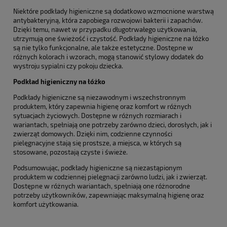
Niektóre podkłady higieniczne są dodatkowo wzmocnione warstwą
antybakteryjną, która zapobiega rozwojowi bakterii i zapachów.
Dzięki temu, nawet w przypadku długotrwałego użytkowania,
utrzymują one świeżość i czystość. Podkłady higieniczne na łóżko
są nie tylko funkcjonalne, ale także estetyczne. Dostępne w
różnych kolorach i wzorach, mogą stanowić stylowy dodatek do
wystroju sypialni czy pokoju dziecka.
Podkład higieniczny na łóżko
Podkłady higieniczne są niezawodnym i wszechstronnym
produktem, który zapewnia higienę oraz komfort w różnych
sytuacjach życiowych. Dostępne w różnych rozmiarach i
wariantach, spełniają one potrzeby zarówno dzieci, dorosłych, jak i
zwierząt domowych. Dzięki nim, codzienne czynności
pielęgnacyjne stają się prostsze, a miejsca, w których są
stosowane, pozostają czyste i świeże.
Podsumowując, podkłady higieniczne są niezastąpionym
produktem w codziennej pielęgnacji zarówno ludzi, jak i zwierząt.
Dostępne w różnych wariantach, spełniają one różnorodne
potrzeby użytkowników, zapewniając maksymalną higienę oraz
komfort użytkowania.