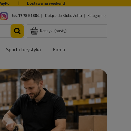
PayPo
|
Dostawa na weekend
tel. 17 789 1804
|
Dołącz do Klubu Zolta
|
Zaloguj się
Koszyk:
(pusty)
Sport i turystyka
Firma