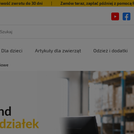
iwość zwrotu do 30 dni
|
Zamów teraz, zapłać później z pomocą 
Dla dzieci
Artykuły dla zwierząt
Odzież i dodatki
ciowe