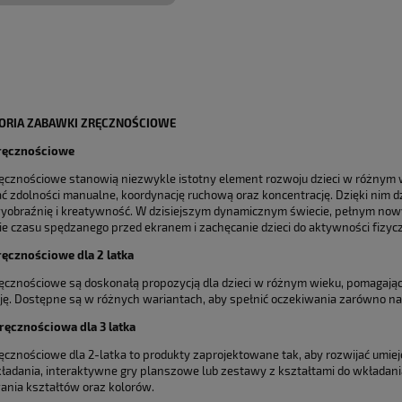
DO KOSZYKA
DO KOSZYKA
ORIA ZABAWKI ZRĘCZNOŚCIOWE
ręcznościowe
ęcznościowe stanowią niezwykle istotny element rozwoju dzieci w różnym 
ać zdolności manualne, koordynację ruchową oraz koncentrację. Dzięki nim 
wyobraźnię i kreatywność. W dzisiejszym dynamicznym świecie, pełnym nowy
ie czasu spędzanego przed ekranem i zachęcanie dzieci do aktywności fizycz
ęcznościowe dla 2 latka
ęcznościowe są doskonałą propozycją dla dzieci w różnym wieku, pomagając
ję. Dostępne są w różnych wariantach, aby spełnić oczekiwania zarówno naj
ęcznościowa dla 3 latka
ęcznościowe dla 2-latka to produkty zaprojektowane tak, aby rozwijać umie
układania, interaktywne gry planszowe lub zestawy z kształtami do wkładania
nia kształtów oraz kolorów.