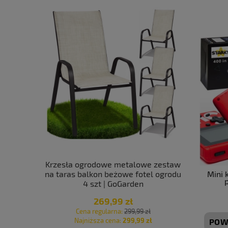
e na taras
Krzesła ogrodowe metalowe zestaw
Krzesła og
Mini 
ebieskie 4
na taras balkon beżowe fotel ogrodu
balkon d
4 szt | GoGarden
mo
269,99 zł
 zł
Cena regularna:
299,99 zł
Cen
 zł
Najniższa cena:
299,99 zł
Naj
POW