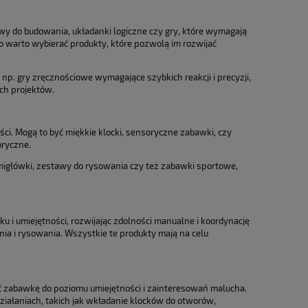
y do budowania, układanki logiczne czy gry, które wymagają
go warto wybierać produkty, które pozwolą im rozwijać
np. gry zręcznościowe wymagające szybkich reakcji i precyzji,
ch projektów.
ci. Mogą to być miękkie klocki, sensoryczne zabawki, czy
oryczne.
migłówki, zestawy do rysowania czy też zabawki sportowe,
i umiejętności, rozwijając zdolności manualne i koordynację
nia i rysowania. Wszystkie te produkty mają na celu
 zabawkę do poziomu umiejętności i zainteresowań malucha.
 działaniach, takich jak wkładanie klocków do otworów,