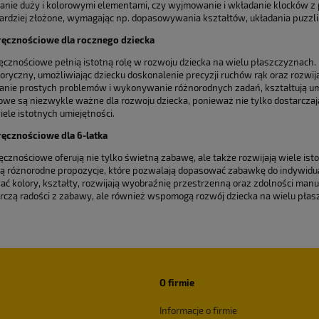
nie duży i kolorowymi elementami, czy wyjmowanie i wkładanie klocków z p
ardziej złożone, wymagając np. dopasowywania kształtów, układania puzzli
ręcznościowe dla rocznego dziecka
ęcznościowe pełnią istotną rolę w rozwoju dziecka na wielu płaszczyznac
oryczny, umożliwiając dziecku doskonalenie precyzji ruchów rąk oraz rozwi
nie prostych problemów i wykonywanie różnorodnych zadań, kształtują umi
owe są niezwykle ważne dla rozwoju dziecka, ponieważ nie tylko dostarczają
iele istotnych umiejętności.
ęcznościowe dla 6-latka
cznościowe oferują nie tylko świetną zabawę, ale także rozwijają wiele ist
ą różnorodne propozycje, które pozwalają dopasować zabawkę do indywidualn
ć kolory, kształty, rozwijają wyobraźnię przestrzenną oraz zdolności manu
arczą radości z zabawy, ale również wspomogą rozwój dziecka na wielu pła
O firmie
Informacje o firmie