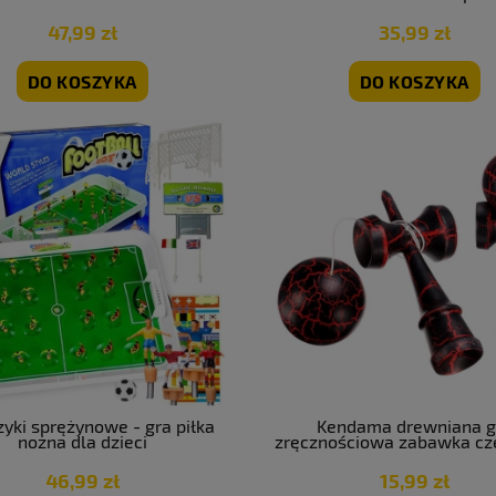
47,99 zł
35,99 zł
DO KOSZYKA
DO KOSZYKA
zyki sprężynowe - gra piłka
Kendama drewniana g
nożna dla dzieci
zręcznościowa zabawka c
46,99 zł
15,99 zł