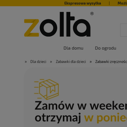
Ekspresowa wysyłka
|
Możl
Dla domu
Do ogrodu
»
»
»
Dla dzieci
Zabawki dla dzieci
Zabawki zręcznoś