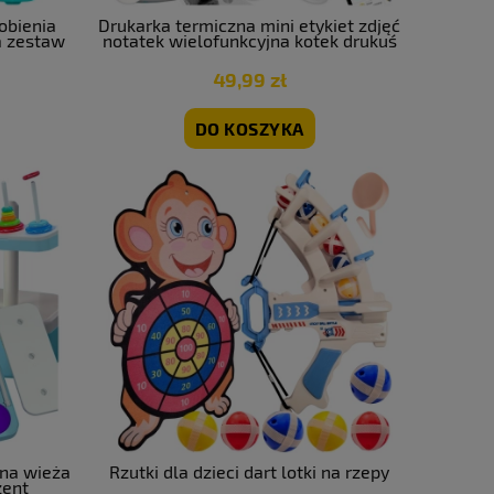
obienia
Drukarka termiczna mini etykiet zdjęć
a zestaw
notatek wielofunkcyjna kotek drukuś
49,99 zł
DO KOSZYKA
jna wieża
Rzutki dla dzieci dart lotki na rzepy
zent