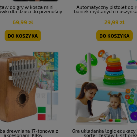
taw do gry w kosza mini
Automatyczny pistolet do r
wki dla dzieci do przenośny
baniek mydlanych maszynk
stojak 160 cm
2 x płyn
69,99 zł
29,99 zł
DO KOSZYKA
DO KOSZYKA
ba drewniana 17-tonowa z
Gra układanka logic edukacy
akcesoriami KIRA
sorter zestaw 6 szt pre