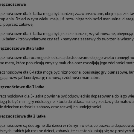
ręcznościowa
ęcznościowe dla 5-latka mogą być bardziej zaawansowane, obejmując zestaw
skupienia. Dzieci w tym wieku mają już rozwinięte zdolności manualne, dlate
ci poprzez zabawę.
ęcznościowe dla 7-latka mogą być jeszcze bardziej wyrafinowane, obejmując 
ż układanki trójwymiarowe czy też kreatywne zestawy do tworzenia własny
ęcznościowe dla 5 latka
ęcznościowe dla rocznego dziecka są dostosowane do jego wieku i umiejętnoś
ne maty, które pobudzają zmysły malucha oraz rozwijają jego zdolności mot
ęcznościowe dla 6-latka mogą być różnorodne, obejmując gry planszowe, ła
gają rozwijać koordynację ruchową i zdolności manualne.
ęcznościowe dla 7 latka
ęcznościowa dla 3-latka powinna być odpowiednio dopasowana do jego wieku 
ogą to być
m.in
. gry edukacyjne, klocki do układania, czy zestawy do malowa
e dzieciom radości z zabawy oraz rozwój ich umiejętności.
ręcznościowa dla 2 latka
ęcznościowe są dostępne dla dzieci w różnym wieku, co pozwala dopasować
szych, takich jak roczne dzieci, zabawki te często skupiają się na prostych