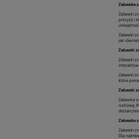
Zabawka z
Zabawki zr
precyzji i 
umiejętnoś
Zabawki zr
jak równie
Zabawki zr
Zabawki zr
interaktyw
Zabawki zr
które poma
Zabawki zr
Zabawka zr
ruchową. M
dostarczeni
Zabawka z
Zabawki zr
Dla najmłod