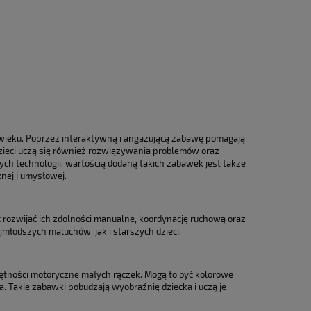
DO KOSZYKA
DO KO
wieku. Poprzez interaktywną i angażującą zabawę pomagają
dzieci uczą się również rozwiązywania problemów oraz
ch technologii, wartością dodaną takich zabawek jest także
nej i umysłowej.
 rozwijać ich zdolności manualne, koordynację ruchową oraz
młodszych maluchów, jak i starszych dzieci.
jętności motoryczne małych rączek. Mogą to być kolorowe
. Takie zabawki pobudzają wyobraźnię dziecka i uczą je