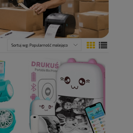
Sortuj wg:
Popularność malejąco