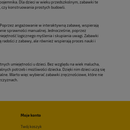
ojemnika. Dla dzieci w wieku przedszkolnym, zabawki te
, czy konstruowania prostych budowli.
h. Poprzez angażowanie w interaktywną zabawę, wspierają
janie sprawności manualnej. Jednocześnie, poprzez
ejętność logicznego myślenia i skupiania uwagi. Zabawki
 radości z zabawy, ale również wspierają proces nauki i
otnych umiejętności u dzieci. Bez względu na wiek malucha,
ych potrzeb i możliwości dziecka. Dzięki nim dzieci uczą się
alne. Warto więc wybierać zabawki zręcznościowe, które nie
szczyznach.
Moje konto
Twój koszyk