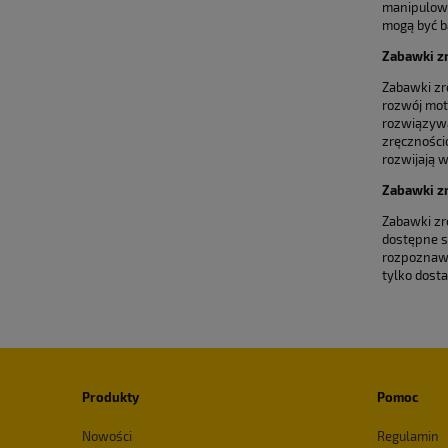
manipulowa
mogą być b
Zabawki z
Zabawki zr
rozwój mot
rozwiązywa
zręczności
rozwijają w
Zabawki zr
Zabawki zrę
dostępne s
rozpoznawa
tylko dost
Produkty
Pomoc
Nowości
Regulamin