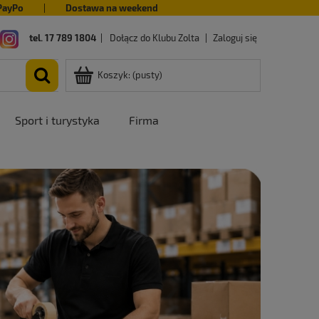
PayPo
|
Dostawa na weekend
tel. 17 789 1804
|
Dołącz do Klubu Zolta
|
Zaloguj się
Koszyk:
(pusty)
Sport i turystyka
Firma