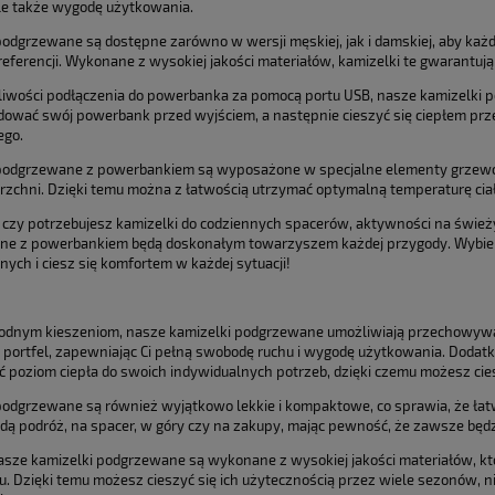
le także wygodę użytkowania.
podgrzewane są dostępne zarówno w wersji męskiej, jak i damskiej, aby ka
preferencji. Wykonane z wysokiej jakości materiałów, kamizelki te gwarantuj
liwości podłączenia do powerbanka za pomocą portu USB, nasze kamizelki 
dować swój powerbank przed wyjściem, a następnie cieszyć się ciepłem prze
ego.
podgrzewane z powerbankiem są wyposażone w specjalne elementy grzewcz
erzchni. Dzięki temu można z łatwością utrzymać optymalną temperaturę ciał
 czy potrzebujesz kamizelki do codziennych spacerów, aktywności na świe
e z powerbankiem będą doskonałym towarzyszem każdej przygody. Wybierz 
ych i ciesz się komfortem w każdej sytuacji!
odnym kieszeniom, nasze kamizelki podgrzewane umożliwiają przechowywani
y portfel, zapewniając Ci pełną swobodę ruchu i wygodę użytkowania. Doda
 poziom ciepła do swoich indywidualnych potrzeb, dzięki czemu możesz cie
podgrzewane są również wyjątkowo lekkie i kompaktowe, co sprawia, że łatwo
dą podróż, na spacer, w góry czy na zakupy, mając pewność, że zawsze będz
asze kamizelki podgrzewane są wykonane z wysokiej jakości materiałów, k
u. Dzięki temu możesz cieszyć się ich użytecznością przez wiele sezonów,