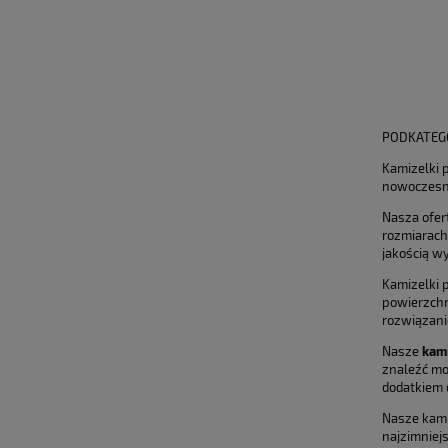
PODKATEG
Kamizelki 
nowoczesne
Nasza ofer
rozmiarach
jakością wy
Kamizelki 
powierzchn
rozwiązani
Nasze
kam
znaleźć mo
dodatkiem 
Nasze kami
najzimniej