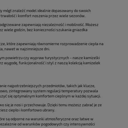
żdy mógł znaleźć model idealnie dopasowany do swoich
ą trwałość i komfort noszenia przez wiele sezonów.
podgrzewane zapewniają niezależność i mobilność. Możesz
z wiele godzin, bez konieczności szukania gniazdka
e, które zapewniają równomierne rozprowadzenie ciepła na
a, nawet w najzimniejsze dni.
żym powietrzu czy wypraw turystycznych - nasze kamizelki
wygodę, funkcjonalność i styl z naszą kolekcją kamizelek
e najpotrzebniejszych przedmiotów, takich jak klucze,
tkowo, zintegrowany system regulacji temperatury pozwala
szyć się optymalnym komfortem cieplnym w każdej sytuacji.
 się je nosi i przechowuje. Dzięki temu możesz zabrać je ze
iesz ciepło i komfortowo ubrany.
tóre są odporne na warunki atmosferyczne oraz łatwe w
 niezależnie od warunków pogodowych czy intensywności