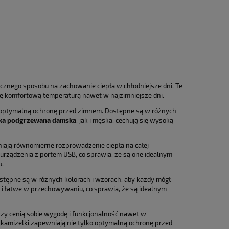
znego sposobu na zachowanie ciepła w chłodniejsze dni. Te
ię komfortową temperaturą nawet w najzimniejsze dni.
 optymalną ochronę przed zimnem. Dostępne są w różnych
ka podgrzewana damska
, jak i męska, cechują się wysoką
ają równomierne rozprowadzenie ciepła na całej
 urządzenia z portem USB, co sprawia, że są one idealnym
u.
ostępne są w różnych kolorach i wzorach, aby każdy mógł
 i łatwe w przechowywaniu, co sprawia, że są idealnym
zy cenią sobie wygodę i funkcjonalność nawet w
 kamizelki zapewniają nie tylko optymalną ochronę przed