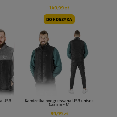
wona
149,99 zł
DO KOSZYKA
na USB
Kamizelka podgrzewana USB unisex
Czarna - M
89,99 zł