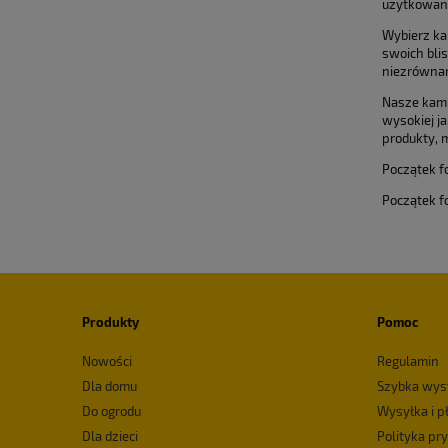
użytkowani
Wybierz ka
swoich blis
niezrównan
Nasze kami
wysokiej j
produkty, 
Początek f
Początek f
Produkty
Pomoc
Nowości
Regulamin
Dla domu
Szybka wys
Do ogrodu
Wysyłka i p
Dla dzieci
Polityka pr