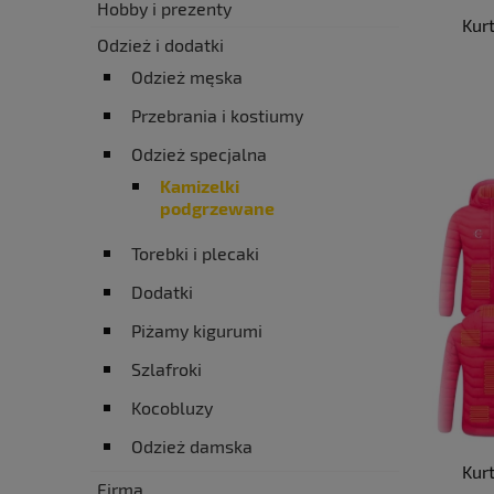
Hobby i prezenty
Kur
Odzież i dodatki
Odzież męska
Przebrania i kostiumy
Odzież specjalna
Kamizelki
podgrzewane
Torebki i plecaki
Dodatki
Piżamy kigurumi
Szlafroki
Kocobluzy
Odzież damska
Kur
Firma