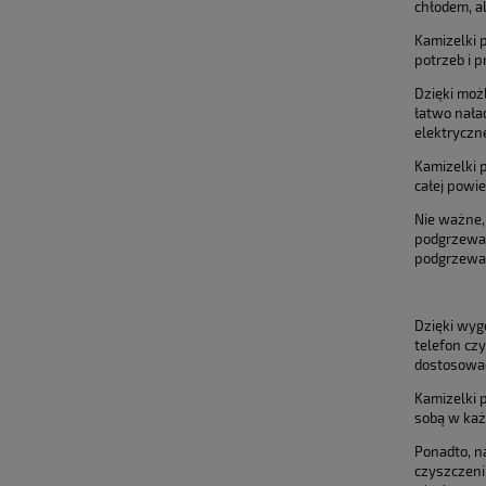
chłodem, a
Kamizelki 
potrzeb i 
Dzięki moż
łatwo nała
elektryczn
Kamizelki 
całej powi
Nie ważne,
podgrzewan
podgrzewan
Dzięki wyg
telefon cz
dostosować
Kamizelki 
sobą w każ
Ponadto, n
czyszczeni