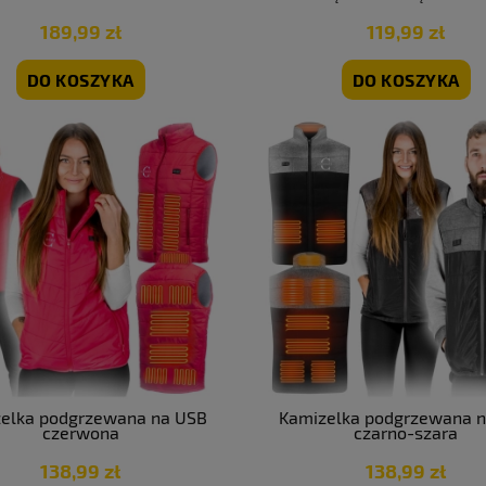
pikowana czarna czer
189,99 zł
119,99 zł
DO KOSZYKA
DO KOSZYKA
elka podgrzewana na USB
Kamizelka podgrzewana 
czerwona
czarno-szara
138,99 zł
138,99 zł