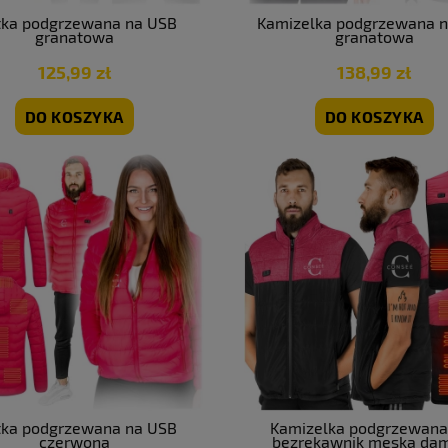
tka podgrzewana na USB
Kamizelka podgrzewana 
granatowa
granatowa
125,99 zł
138,99 zł
DO KOSZYKA
DO KOSZYKA
tka podgrzewana na USB
Kamizelka podgrzewana
czerwona
bezrękawnik męska da