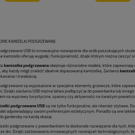
ORIE KAMIZELKI PODGRZEWANE
podgrzewane USB to innowacyjne rozwiązanie dla osób poszukujących skutec
 kamizelki oferują wygodę i funkcjonalność, dzięki którym można cieszyć s
ta
kamizelka podgrzewana
obejmuje różnorodne modele, które zapewniają
, aby każdy mógł znaleźć idealnie dopasowaną kamizelkę. Zarówno
kamizel
konania i trwałością.
podgrzewane są wyposażone w specjalne elementy grzewcze, które zapewni
i. Dzięki zasilaniu USB można łatwo podłączyć je do powerbanka lub innego
em na wyprawy turystyczne, spacery czy aktywności na świeżym powietrz
izelki podgrzewane USB
są nie tylko funkcjonalne, ale również stylowe. D
del odpowiadający swoim preferencjom estetycznym. Ponadto są one lekkie
do garderoby na każdą okazję.
zelki podgrzewane z powerbankiem to doskonałe rozwiązanie dla tych, któr
sze dni. Dzięki zastosowaniu innowacyjnych rozwiązań technologicznych, te