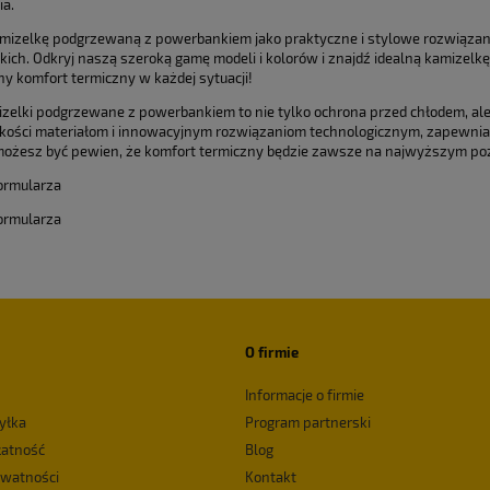
a.
mizelkę podgrzewaną z powerbankiem jako praktyczne i stylowe rozwiązanie 
kich. Odkryj naszą szeroką gamę modeli i kolorów i znajdź idealną kamizelkę
y komfort termiczny w każdej sytuacji!
zelki podgrzewane z powerbankiem to nie tylko ochrona przed chłodem, ale
akości materiałom i innowacyjnym rozwiązaniom technologicznym, zapewniaj
możesz być pewien, że komfort termiczny będzie zawsze na najwyższym poz
ormularza
ormularza
O firmie
Informacje o firmie
yłka
Program partnerski
łatność
Blog
ywatności
Kontakt