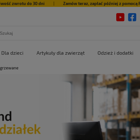
iwość zwrotu do 30 dni
|
Zamów teraz, zapłać później z pomocą 
Dla dzieci
Artykuły dla zwierząt
Odzież i dodatki
dgrzewane