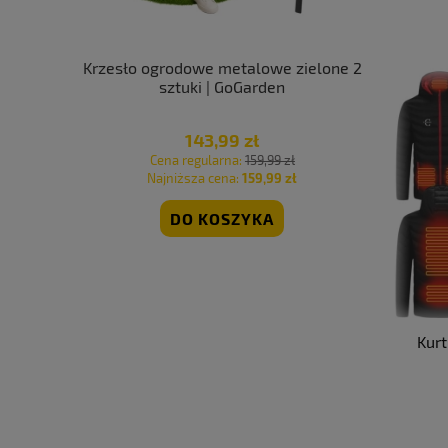
lowe na
Krzesło ogrodowe metalowe zielone 2
Krzesła og
d zielone
sztuki | GoGarden
balkon fot
rden
143,99 zł
 zł
Cena regularna:
159,99 zł
Cen
 zł
Najniższa cena:
159,99 zł
Naj
DO KOSZYKA
Kur