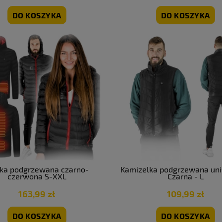
DO KOSZYKA
DO KOSZYKA
rodowe metalowe na taras
Krzesło ogrodowe metalowe zielo
el do ogrodu niebieskie 4
sztuk | GoGarden
szt | GoGarden
269,99 zł
449,99 zł
a regularna:
299,99 zł
Cena regularna:
499,99 zł
niższa cena:
299,99 zł
Najniższa cena:
499,99 zł
DO KOSZYKA
DO KOSZYKA
tka podgrzewana czarno-
Kamizelka podgrzewana uni
czerwona S-XXL
Czarna - L
163,99 zł
109,99 zł
DO KOSZYKA
DO KOSZYKA