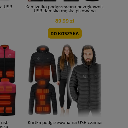
na USB
Kamizelka podgrzewana bezrękawnik
USB damska męska pikowana
89,99 zł
DO KOSZYKA
 usb
Kurtka podgrzewana na USB czarna
mska