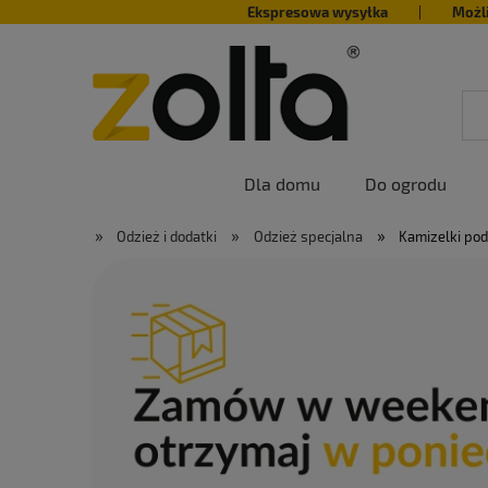
Ekspresowa wysyłka
|
Możl
Dla domu
Do ogrodu
»
»
»
Odzież i dodatki
Odzież specjalna
Kamizelki po