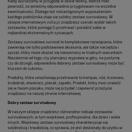
Kiedy wyruszamy w przygodę w dzikie tereny, dobrze mieć
pewność, że jesteśmy odpowiednio przygotowani na wszelkie
ewentualności. Dlatego też niezastąpionym wyposażeniem
każdego podróżnika staje się solidny zestaw survivalowy. W
sklepie internetowym
zolta.pl
znajdziesz szeroki wybór takich
zestawów, które pomogą Ci przetrwać i poradzić sobie w
najbardziej ekstremalnych sytuacjach.
Zestawy survivalowe survival to kompleksowe rozwiązania, które
zawierają nie tylko podstawowe akcesoria, ale także narzędzia i
sprzęt, który może okazać się nieoceniony w trudnych warunkach.
Niezależnie od tego, czy planujesz wyprawę w góry, na pustynię
czy do dżungli, odpowiednio dobrany zestaw survivalowy może być
kluczem do sukcesu.
Produkty, które umożliwiają przetrwanie to kompas, nóż, krzesiwo,
śrubokręt, otwieracz, plecak, zapałki. Produkt, który musi znaleźć
się w twoim plecaku, może się przydać i zapewnić przeżycie
znajdziesz na naszej stronie internetowej.
Dobry zestaw survivalowy
W naszym sklepie znajdziesz różnorodne rodzaje zestawów
survivalowych, w tym wojskowe, profesjonalne, dla dzieci i wiele
innych. Wojskowy zestaw survivalowy charakteryzuje się
solidnością i trwałością, co sprawia, że jest doskonały do użytku w