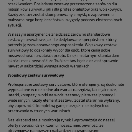
oczekiwaniom. Posiadamy zestawy przeznaczone zarówno dla
miłośników survivalu, jak i dla profesjonalistów oraz wojskowych.
Każdy zestaw został skomponowany z myślą o zapewnieniu
maksymalnego bezpieczeństwa i wygody podczas ekstremalnych
sytuacji.
W naszym asortymencie znajdziesz zarówno standardowe
zestawy survivalowe, jak i te dedykowane specjalistom, którzy
potrzebują zaawansowanego wyposażenia. Wojskowy zestaw
survivalowy to doskonały wybór dla osób, które cenią sobie
niezawodność i trwałość sprzętu. Dzięki militarnym standardom
jakości, masz pewność, że Twój zestaw będzie działał sprawnie
nawet w najbardziej wymagających warunkach.
Wojskowy zestaw survivalowy
Profesjonalne zestawy survivalowe, które oferujemy, są doskonale
wyposażone w niezbędne akcesoria i narzędzia, takie jak noże,
latarki, kompasy, worki na wodę, zestawy pierwszej pomocy i
wiele innych. Każdy element zestawu został starannie wybrany,
aby zapewnić Ci kompletną gamę narzędzi niezbędnych do
przetrwania w trudnych warunkach.
Nasi eksperci stale monitorują rynek i wprowadzają do naszej
oferty nowości, dzięki czemu możesz mieć pewność, że
otrzymujesz najnowsze i najbardziej zaawansowane