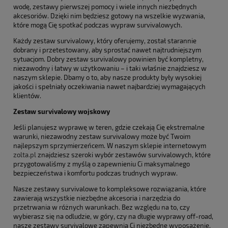
wodę, zestawy pierwszej pomocy i wiele innych niezbędnych
akcesoriów. Dzięki nim będziesz gotowy na wszelkie wyzwania,
które mogą Cię spotkać podczas wypraw survivalowych.
Każdy zestaw survivalowy, który oferujemy, został starannie
dobrany i przetestowany, aby sprostać nawet najtrudniejszym
sytuacjom. Dobry zestaw survivalowy powinien być kompletny,
niezawodny i łatwy w użytkowaniu – i taki właśnie znajdziesz w
naszym sklepie. Dbamy o to, aby nasze produkty były wysokiej
jakości i spełniały oczekiwania nawet najbardziej wymagających
klientów.
Zestaw survivalowy wojskowy
Jeśli planujesz wyprawę w teren, gdzie czekają Cię ekstremalne
warunki, niezawodny zestaw survivalowy może być Twoim
najlepszym sprzymierzeńcem. W naszym sklepie internetowym
zolta.pl
znajdziesz szeroki wybór zestawów survivalowych, które
przygotowaliśmy z myślą o zapewnieniu Ci maksymalnego
bezpieczeństwa i komfortu podczas trudnych wypraw.
Nasze zestawy survivalowe to kompleksowe rozwiązania, które
zawierają wszystkie niezbędne akcesoria i narzędzia do
przetrwania w różnych warunkach. Bez względu na to, czy
wybierasz się na odludzie, w góry, czy na długie wyprawy off-road,
nasze zestawy survivalowe zapewnią Ci niezbędne wyposażenie,