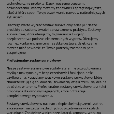
technologicznie produkty. Dzięki naszemu bogatemu
doświadczeniu i wiedzy możemy zapewnić Ci sprzęt najwyższej
jakości, który spełni Twoje oczekiwania nawet w najtrudniejszych
sytuacjach.
Dlaczego warto wybrać zestaw survivalowy
zolta.pl
? Nasze
produkty są solidne, trwałe i sprawdzone w praktyce. Zestawy
survivalowe, które oferujemy, to gwarancja Twojego
bezpieczeństwa podczas ekstremalnych wypraw. Oferujemy
również konkurencyjne ceny i szybką dostawę, dzięki czemu
możesz mieć pewność, że Twoje potrzeby zostaną w pełni
zaspokojone.
Profesjonalny zestaw survivalowy
Nasze zestawy survivalowe zostały starannie przygotowane z
myślą o maksymalnym bezpieczeństwie i funkcjonalności
użytkowania. Posiadamy wojskowe zestawy survivalowe, które
charakteryzują się solidnością i trwałością, dzięki czemu są idealne
do użytku w terenie. Profesjonalne zestawy survivalowe to z kolei
propozycja dla osób wymagających, które potrzebują
kompleksowego wyposażenia.
Zestawy survivalowe w naszym sklepie obejmują szeroki zakres
akcesoriów i narzędzi niezbędnych do przetrwania w każdych
warunkach. Znajdziesz w nich noże, latarki, kompasy, worki na