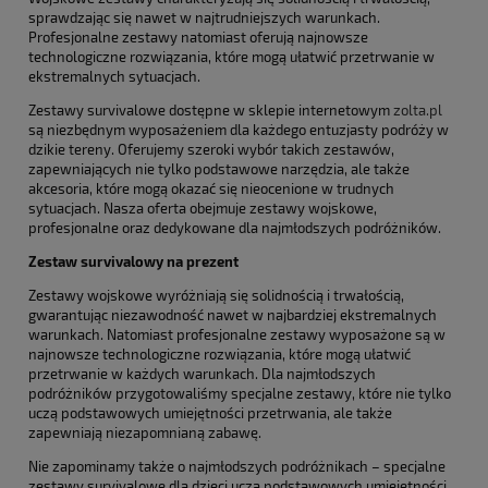
sprawdzając się nawet w najtrudniejszych warunkach.
Profesjonalne zestawy natomiast oferują najnowsze
technologiczne rozwiązania, które mogą ułatwić przetrwanie w
ekstremalnych sytuacjach.
Zestawy survivalowe dostępne w sklepie internetowym
zolta.pl
są niezbędnym wyposażeniem dla każdego entuzjasty podróży w
dzikie tereny. Oferujemy szeroki wybór takich zestawów,
zapewniających nie tylko podstawowe narzędzia, ale także
akcesoria, które mogą okazać się nieocenione w trudnych
sytuacjach. Nasza oferta obejmuje zestawy wojskowe,
profesjonalne oraz dedykowane dla najmłodszych podróżników.
Zestaw survivalowy na prezent
Zestawy wojskowe wyróżniają się solidnością i trwałością,
gwarantując niezawodność nawet w najbardziej ekstremalnych
warunkach. Natomiast profesjonalne zestawy wyposażone są w
najnowsze technologiczne rozwiązania, które mogą ułatwić
przetrwanie w każdych warunkach. Dla najmłodszych
podróżników przygotowaliśmy specjalne zestawy, które nie tylko
uczą podstawowych umiejętności przetrwania, ale także
zapewniają niezapomnianą zabawę.
Nie zapominamy także o najmłodszych podróżnikach – specjalne
zestawy survivalowe dla dzieci uczą podstawowych umiejętności