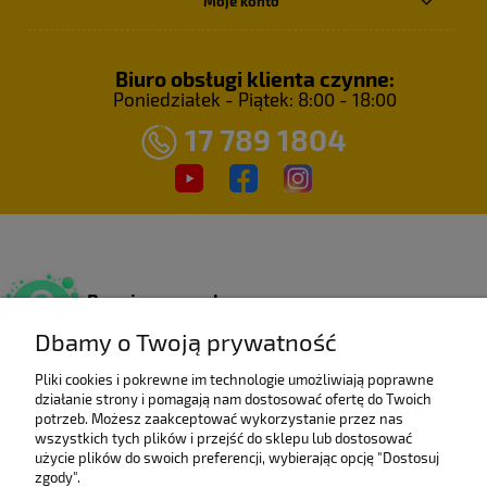
Moje konto
Biuro obsługi klienta czynne:
Poniedziałek - Piątek: 8:00 - 18:00
17 789 1804
Bezpieczne zakupy
Dzięki certyfikatowi SSL.
Dbamy o Twoją prywatność
Pliki cookies i pokrewne im technologie umożliwiają poprawne
działanie strony i pomagają nam dostosować ofertę do Twoich
Wieloletni laureat
potrzeb. Możesz zaakceptować wykorzystanie przez nas
rankingu e-Gazele Biznesu.
wszystkich tych plików i przejść do sklepu lub dostosować
użycie plików do swoich preferencji, wybierając opcję "Dostosuj
zgody".