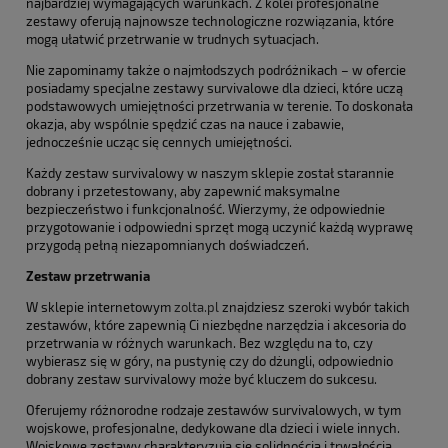
najbardziej wymagających warunkach. Z kolei profesjonalne
zestawy oferują najnowsze technologiczne rozwiązania, które
mogą ułatwić przetrwanie w trudnych sytuacjach.
Nie zapominamy także o najmłodszych podróżnikach – w ofercie
posiadamy specjalne zestawy survivalowe dla dzieci, które uczą
podstawowych umiejętności przetrwania w terenie. To doskonała
okazja, aby wspólnie spędzić czas na nauce i zabawie,
jednocześnie ucząc się cennych umiejętności.
Każdy zestaw survivalowy w naszym sklepie został starannie
dobrany i przetestowany, aby zapewnić maksymalne
bezpieczeństwo i funkcjonalność. Wierzymy, że odpowiednie
przygotowanie i odpowiedni sprzęt mogą uczynić każdą wyprawę
przygodą pełną niezapomnianych doświadczeń.
Zestaw przetrwania
W sklepie internetowym
zolta.pl
znajdziesz szeroki wybór takich
zestawów, które zapewnią Ci niezbędne narzędzia i akcesoria do
przetrwania w różnych warunkach. Bez względu na to, czy
wybierasz się w góry, na pustynię czy do dżungli, odpowiednio
dobrany zestaw survivalowy może być kluczem do sukcesu.
Oferujemy różnorodne rodzaje zestawów survivalowych, w tym
wojskowe, profesjonalne, dedykowane dla dzieci i wiele innych.
Wojskowe zestawy charakteryzują się solidnością i trwałością,