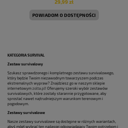
29,99 zł
POWIADOM O DOSTĘPNOŚCI
KATEGORIA SURVIVAL
Zestaw survivalowy
Szukasz sprawdzonego i kompletnego zestawu survivalowego,
który będzie Twoim niezawodnym towarzyszem podczas
ekstremalnych wypraw? Znajdziesz go w naszym sklepie
internetowym
zolta.pl
! Oferujemy szeroki wybór zestawów
survivalowych, które zostały starannie przygotowane, aby
sprostać nawet najtrudniejszym warunkom terenowym i
pogodowym.
Zestawy survivalowe
Nasze zestawy survivalowe są dostępne w różnych wariantach,
abyś mógł wybrać ten najlepiej odpowiadający Twoim potrzebom i