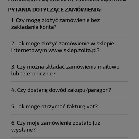
PYTANIA DOTYCZĄCE ZAMÓWIENIA:
1. Czy mogę złożyć zamówienie bez
zakładania konta?
www.sklep.zolta.pl
2. Jak mogę złożyć zamówienie w sklepie
internetowym www.sklep.zolta.pl?
3. Czy można składać zamówienia mailowo
www.sklep.zolta.pl
lub telefonicznie?
4. Czy dostanę dowód zakupu/paragon?
17 789 1804
info@sklep.zolta.pl
5. Jak mogę otrzymać fakturę vat?
6. Czy moje zamówienie zostało już
wysłane?
www.sklep.zolta.pl