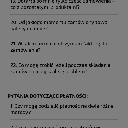
19. Dotarła do mnie tylko część zamówienia –
co z pozostałymi produktami?
20. Od jakiego momentu zamówiony towar
należy do mnie?
21. W jakim terminie otrzymam fakturę do
zamówienia?
22. Co mogę zrobić jeżeli podczas składania
zamówienia pojawił się problem?
17 789 1804
PYTANIA DOTYCZĄCE PŁATNOŚCI:
info@sklep.zolta.pl
1. Czy mogę podzielić płatność na dwie różne
metody?
2. Czy mogę zmienić formę płatności w