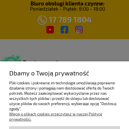
Biuro obsługi klienta czynne:
Poniedziałek - Piątek: 8:00 - 18:00
17 789 1804
Bezpieczne zakupy
Dzięki certyfikatowi SSL.
Dbamy o Twoją prywatność
Pliki cookies i pokrewne im technologie umożliwiają poprawne
działanie strony i pomagają nam dostosować ofertę do Twoich
Wieloletni laureat
potrzeb. Możesz zaakceptować wykorzystanie przez nas
rankingu e-Gazele Biznesu.
wszystkich tych plików i przejść do sklepu lub dostosować
użycie plików do swoich preferencji, wybierając opcję "Dostosuj
zgody".
Więcej o plikach cookies przeczytasz w naszej Polityce
prywatności.
Wysyłka z Polski