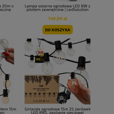
a 20m x
Lampa solarna ogrodowa LED 8W z
roczna
pilotem zewnętrzna | LedSolution
149,99 zł
DO KOSZYKA
lotem 15m
Girlanda ogrodowa 15m 25 żarówek
ion
LED IP65, zasilanie sieciowe|