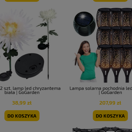
2 szt. lamp led chryzantema
Lampa solarna pochodnia led
biała | GoGarden
| GoGarden
38,99 zł
207,99 zł
DO KOSZYKA
DO KOSZYKA