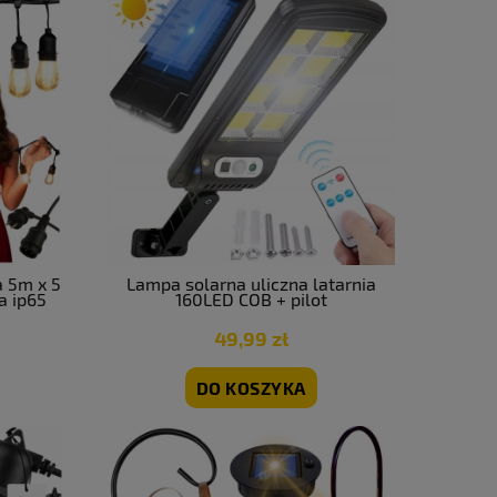
 5m x 5
Lampa solarna uliczna latarnia
a ip65
160LED COB + pilot
49,99 zł
DO KOSZYKA