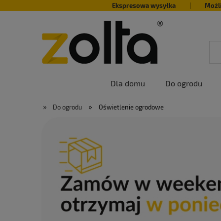
Ekspresowa wysyłka
|
Możl
Dla domu
Do ogrodu
»
»
Do ogrodu
Oświetlenie ogrodowe