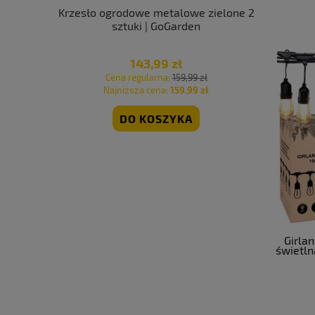
 plażowy
Krzesło ogrodowe metalowe zielone 2
Stół ogrod
oGarden
sztuki | GoGarden
meble og
1
143,99 zł
 zł
Cena regularna:
159,99 zł
Cen
 zł
Najniższa cena:
159,99 zł
Naj
DO KOSZYKA
Girla
świetl