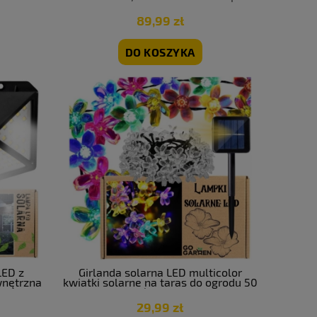
LedSolution
89,99 zł
DO KOSZYKA
LED z
Girlanda solarna LED multicolor
wnętrzna
kwiatki solarne na taras do ogrodu 50
LED | GoGarden
29,99 zł