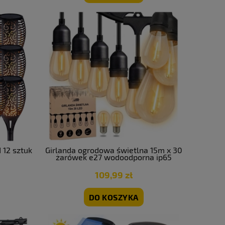
 12 sztuk
Girlanda ogrodowa świetlna 15m x 30
żarówek e27 wodoodporna ip65
całoroczna
109,99 zł
DO KOSZYKA