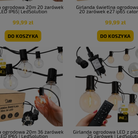
a ogrodowa 20m 20 żarówek
Girlanda świetlna ogrodow
LED IP65| LedSolution
20 żarówek e27 ip65 cało
wodoodporna
99,99 zł
99,99 zł
DO KOSZYKA
DO KOSZYKA
da ogrodowa 20m 36 żarówek
Girlanda ogrodowa LED z pi
LED IP65 | LedSolution
25 żarówek | LedSolut