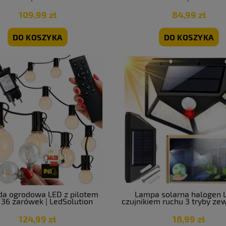
109,99 zł
84,99 zł
DO KOSZYKA
DO KOSZYKA
da ogrodowa LED z pilotem
Lampa solarna halogen 
36 żarówek | LedSolution
czujnikiem ruchu 3 tryby ze
ogrodowa IP65
124,99 zł
18,99 zł