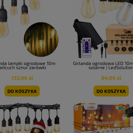
anda lampki ogrodowe 10m
Girlanda ogrodowa LED 10m
łańcuch sznur żarówki
solarne | LedSolutio
133,99 zł
84,99 zł
DO KOSZYKA
DO KOSZYKA