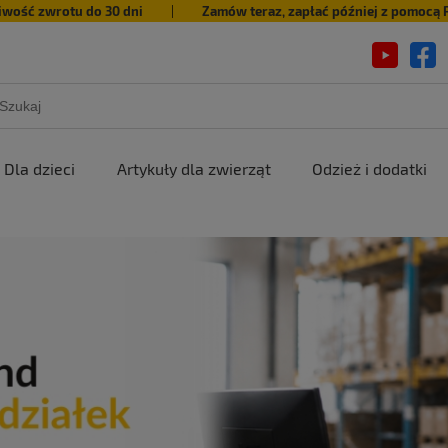
iwość zwrotu do 30 dni
|
Zamów teraz, zapłać później z pomocą 
Dla dzieci
Artykuły dla zwierząt
Odzież i dodatki