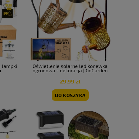
 lampki
Oświetlenie solarne led konewka
n
ogrodowa - dekoracja | GoGarden
29,99 zł
DO KOSZYKA