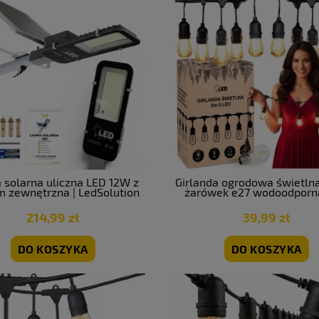
solarna uliczna LED 12W z
Girlanda ogrodowa świetlna
m zewnętrzna | LedSolution
żarówek e27 wodoodporn
całoroczna
214,99 zł
39,99 zł
DO KOSZYKA
DO KOSZYKA