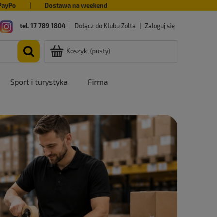
PayPo
|
Dostawa na weekend
tel. 17 789 1804
|
Dołącz do Klubu Zolta
|
Zaloguj się
Koszyk:
(pusty)
Sport i turystyka
Firma