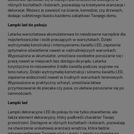
różnych kształtach i kolorach, pozwalają na kreatywne aranżacje i
dekoracje. Możesz je zawiesić na ścianie, komodzie, czy drzwiach,
dodając subtelnego blasku każdemu zakątkowi Twojego domu.
Lampki led do pokoju
Latarka warsztatowa akumulatorowa to nieodzowne narzędzie dla
majsterkowiczów i osób pracujących w warsztatach. Dzięki
wytrzymałej konstrukcji i intensywnemu światłu LED, zapewnia
optymalne oświetlenie nawet w najtrudniejszych warunkach.
Wyposażona w akumulator, umożliwia swobodne poruszanie się i
pracę nawet w miejscach bez dostępu do prądu. Latarka
turystyczna to niezawodne źródło światła podczas wypraw na
łono natury. Dzięki wytrzymałej konstrukcji i silnemu światłu LED,
zapewnia widoczność nawet w trudnych warunkach terenowych.
Wyposażona w praktyczny uchwyt, umożliwia łatwe
przymocowanie do plecaka czy pasa, co ułatwia poruszanie się po
ciemnościach.
Lampki led
Lampki dekoracyjne LED do pokoju to nie tylko oświetlenie, ale
także element dekoracyjny, który podkreśli charakter Twojej
przestrzeni. Dostępne w różnych kształtach i kolorach, pozwalają
na stworzenie unikatowej aranżacji wnętrza, która będzie
odzwierciedleniem Twojego stylu i gustu. Lampki na choinkę na