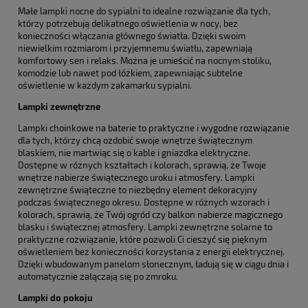
Małe lampki nocne do sypialni to idealne rozwiązanie dla tych,
którzy potrzebują delikatnego oświetlenia w nocy, bez
konieczności włączania głównego światła. Dzięki swoim
niewielkim rozmiarom i przyjemnemu światłu, zapewniają
komfortowy sen i relaks. Można je umieścić na nocnym stoliku,
komodzie lub nawet pod łóżkiem, zapewniając subtelne
oświetlenie w każdym zakamarku sypialni.
Lampki zewnętrzne
Lampki choinkowe na baterie to praktyczne i wygodne rozwiązanie
dla tych, którzy chcą ozdobić swoje wnętrze świątecznym
blaskiem, nie martwiąc się o kable i gniazdka elektryczne.
Dostępne w różnych kształtach i kolorach, sprawią, że Twoje
wnętrze nabierze świątecznego uroku i atmosfery. Lampki
zewnętrzne świąteczne to niezbędny element dekoracyjny
podczas świątecznego okresu. Dostępne w różnych wzorach i
kolorach, sprawią, że Twój ogród czy balkon nabierze magicznego
blasku i świątecznej atmosfery. Lampki zewnętrzne solarne to
praktyczne rozwiązanie, które pozwoli Ci cieszyć się pięknym
oświetleniem bez konieczności korzystania z energii elektrycznej.
Dzięki wbudowanym panelom słonecznym, ładują się w ciągu dnia i
automatycznie załączają się po zmroku.
Lampki do pokoju