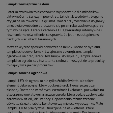
Lampki zewnętrzne na dom
Latarka czołówka to nieodzowne wyposażenie dla miłośników
aktywności na świeżym powietrzu, takich jak wędrówki, bieganie
czy jazda na rowerze. Dzięki możliwości przymocowania do głowy,
umożliwia swobodne poruszanie się po zmroku, zachowując przy
tym wolne ręce. Latarka czołówka LED gwarantuje intensywne i
równomierne oświetlenie, co sprawia, że jest niezastąpiona w
trudnych warunkach terenowych.
Możesz wybrać spośród nowoczesne lampki nocne do sypialni,
lampki schodowe, lampki świąteczne zewnętrzne, lampki
ogrodowe na prąd, latarki led, lampki do sypialni, lampki ledowe,
lampki do ogrodu, czy też latarka czolowa - wszystkie te produkty
to najwyższa jakość produktów.
Lampki solarne ogrodowe
Lampki LED do ogrodu to nie tylko źródło światła, ale także
element dekoracyjny, który podkreśli urok Twojej przestrzeni
zielonej. Dostępne w różnych kształtach i kolorach, pozwalają na
stworzenie unikatowej aranżacji ogrodu, która będzie zachwycała
zarówno w dzień, jak i w nocy. Odpowiednio rozmieszczone,
oświetlą ścieżki, rabaty kwiatowe czy miejsca wypoczynku. Małe
lampki LED to praktyczne i funkcjonalne oświetlenie, które
doskonale sprawdzi się w każdym pomieszczeniu. Dostępne w