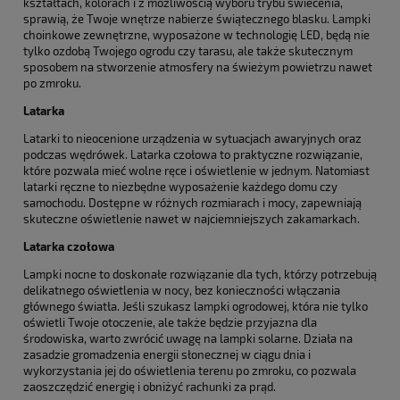
kształtach, kolorach i z możliwością wyboru trybu świecenia,
sprawią, że Twoje wnętrze nabierze świątecznego blasku. Lampki
choinkowe zewnętrzne, wyposażone w technologię LED, będą nie
tylko ozdobą Twojego ogrodu czy tarasu, ale także skutecznym
sposobem na stworzenie atmosfery na świeżym powietrzu nawet
po zmroku.
Latarka
Latarki to nieocenione urządzenia w sytuacjach awaryjnych oraz
podczas wędrówek. Latarka czołowa to praktyczne rozwiązanie,
które pozwala mieć wolne ręce i oświetlenie w jednym. Natomiast
latarki ręczne to niezbędne wyposażenie każdego domu czy
samochodu. Dostępne w różnych rozmiarach i mocy, zapewniają
skuteczne oświetlenie nawet w najciemniejszych zakamarkach.
Latarka czołowa
Lampki nocne to doskonałe rozwiązanie dla tych, którzy potrzebują
delikatnego oświetlenia w nocy, bez konieczności włączania
głównego światła. Jeśli szukasz lampki ogrodowej, która nie tylko
oświetli Twoje otoczenie, ale także będzie przyjazna dla
środowiska, warto zwrócić uwagę na lampki solarne. Działa na
zasadzie gromadzenia energii słonecznej w ciągu dnia i
wykorzystania jej do oświetlenia terenu po zmroku, co pozwala
zaoszczędzić energię i obniżyć rachunki za prąd.