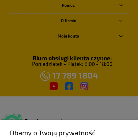
Pomoc
O firmie
Moje konto
Biuro obsługi klienta czynne:
Poniedziałek - Piątek: 8:00 - 18:00
17 789 1804
Bezpieczne zakupy
Dzięki certyfikatowi SSL.
Dbamy o Twoją prywatność