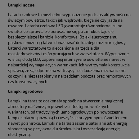
Lampki nocne
Latarki czołowe to niezbędne wyposażenie podczas aktywności na
świeżym powietrzu, takich jak wędrówki, bieganie czy jazda na
rowerze. Latarka czołowa LED gwarantuje równomierne i silne
światło, co sprawia, że poruszanie się po zmroku staje się
bezpieczniejsze i bardziej komfortowe. Dzięki elastycznemu
paskowi, można ją łatwo dopasować do każdego rozmiaru głowy.
Latarki warsztatowe to nieocenione narzędzie dla
majsterkowiczów i osób pracujących w warsztatach. Wyposażone
w silną diodę LED, zapewniają intensywne oświetlenie nawet w
najbardziej wymagających warunkach. Ich wytrzymała konstrukcja
sprawia, że są odporne na wstrząsy i uszkodzenia mechaniczne,
co czyni je niezastąpionym narzędziem podczas prac remontowych
czy konserwacyjnych.
Lampki ogrodowe
Lampki na taras to doskonały sposób na stworzenie magicznej
atmosfery na świeżym powietrzu. Dostępne w różnych
wariantach, od tradycyjnych lamp ogrodowych po nowoczesne
lampki solarne, pozwolą Ci cieszyć się przyjemnym oświetleniem
nawet po zmroku. Lampki na taras zasilane bateriami lub energią
słoneczną są przyjazne dla środowiska i oszczędzają energię
elektryczną.