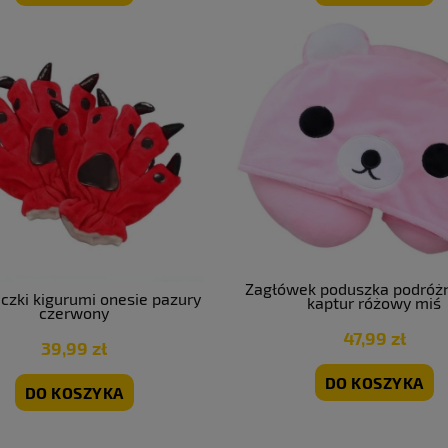
Zagłówek poduszka podróżn
czki kigurumi onesie pazury
kaptur różowy miś
czerwony
47,99 zł
39,99 zł
DO KOSZYKA
DO KOSZYKA