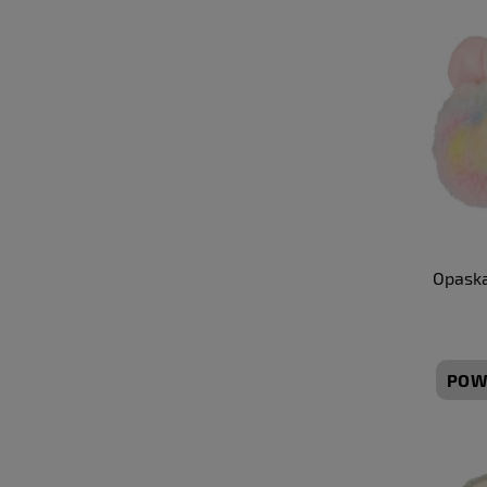
Opaska
POW