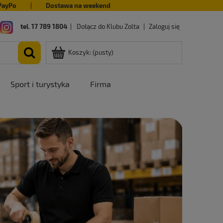
PayPo
|
Dostawa na weekend
tel. 17 789 1804
|
Dołącz do Klubu Zolta
|
Zaloguj się
Koszyk:
(pusty)
Sport i turystyka
Firma