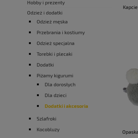
Hobby i prezenty
Kapcie
Odzież i dodatki
Odzież męska
Przebrania i kostiumy
Odzież specjalna
Torebki i plecaki
Dodatki
Piżamy kigurumi
Dla dorosłych
Dla dzieci
Dodatki i akcesoria
Szlafroki
Kocobluzy
Opaska