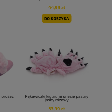
44,99 zł
DO KOSZYKA
dnorożec
Rękawiczki kigurumi onesie pazury
jasny różowy
33,99 zł