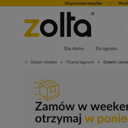
Ekspresowa wysyłka
|
Możl
Dla domu
Do ogrodu
»
»
»
Odzież i dodatki
Piżamy kigurumi
Dodatki i akce