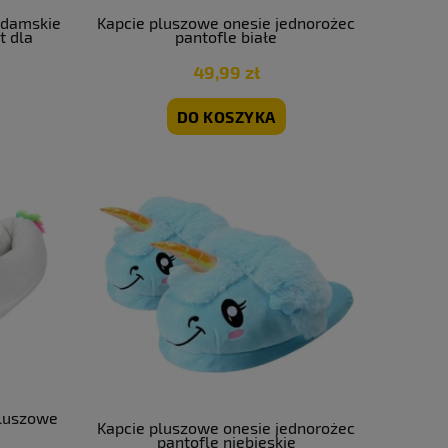
 damskie
Kapcie pluszowe onesie jednorożec
t dla
pantofle białe
49,99 zł
DO KOSZYKA
pluszowe
Kapcie pluszowe onesie jednorożec
pantofle niebieskie