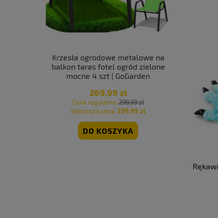
owe beżowe
Krzesła ogrodowe metalowe na
Krzesło o
en
balkon taras fotel ogród zielone
tarasowe
mocne 4 szt | GoGarden
mocn
269,99 zł
 zł
Cena regularna:
299,99 zł
Cen
 zł
Najniższa cena:
299,99 zł
Naj
DO KOSZYKA
Rękawi