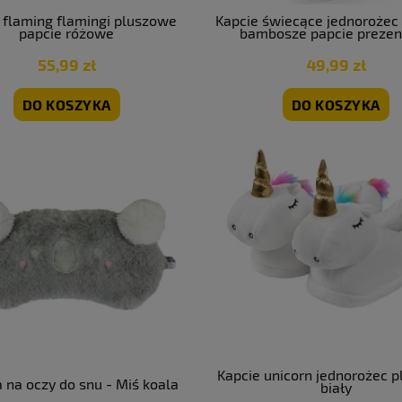
 flaming flamingi pluszowe
Kapcie świecące jednorożec
papcie różowe
bambosze papcie prezen
dziewczyny
55,99 zł
49,99 zł
DO KOSZYKA
DO KOSZYKA
Kapcie unicorn jednorożec 
 na oczy do snu - Miś koala
biały