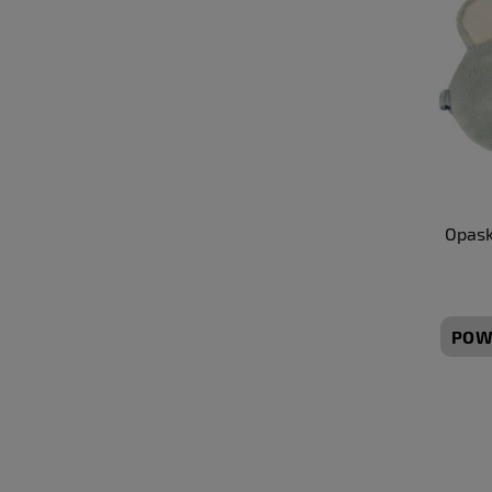
Opask
POW