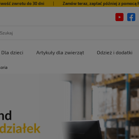
iwość zwrotu do 30 dni
|
Zamów teraz, zapłać później z pomocą 
Dla dzieci
Artykuły dla zwierząt
Odzież i dodatki
soria