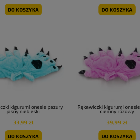
DO KOSZYKA
DO KOSZYKA
grodowe metalowe czarne
Krzesło ogrodowe metalowe szar
 balkonowe fotel taras
sztuk | GoGarden
e 4 szt | GoGarden
269,99 zł
470,69 zł
a regularna:
299,99 zł
Cena regularna:
522,99 zł
niższa cena:
299,99 zł
Najniższa cena:
522,99 zł
DO KOSZYKA
POWIADOM O DOSTĘPNOŚC
czki kigurumi onesie pazury
Rękawiczki kigurumi onesie
jasny niebieski
ciemny różowy
33,99 zł
39,99 zł
DO KOSZYKA
DO KOSZYKA