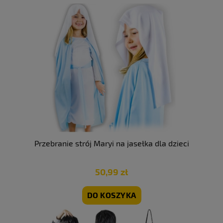
Przebranie strój Maryi na jasełka dla dzieci
50,99 zł
DO KOSZYKA