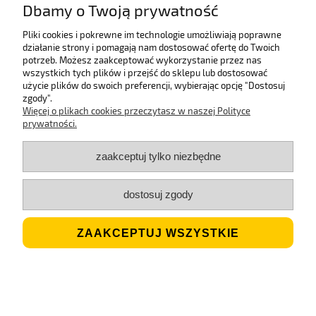
Dbamy o Twoją prywatność
Pliki cookies i pokrewne im technologie umożliwiają poprawne
działanie strony i pomagają nam dostosować ofertę do Twoich
potrzeb. Możesz zaakceptować wykorzystanie przez nas
wszystkich tych plików i przejść do sklepu lub dostosować
użycie plików do swoich preferencji, wybierając opcję "Dostosuj
Przebranie księżniczka Aurora sukienka z dodatkami
zgody".
Więcej o plikach cookies przeczytasz w naszej Polityce
prywatności.
90,99 zł
zaakceptuj tylko niezbędne
DO KOSZYKA
dostosuj zgody
ZAAKCEPTUJ WSZYSTKIE