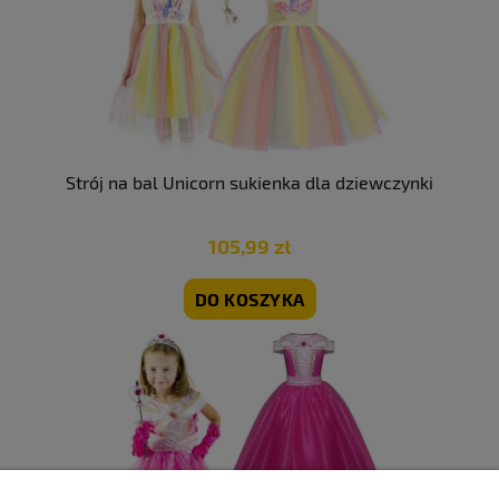
Strój na bal Unicorn sukienka dla dziewczynki
105,99 zł
DO KOSZYKA