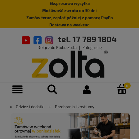
Ekspresowa wysyłka
Możliwość zwrotu do 30 dni
Zamów teraz, zapłać później z pomocą PayPo
Dostawa na weekend
tel. 17 789 1804
Dołącz do Klubu Zolta
|
Zaloguj się
»
»
Odzież i dodatki
Przebrania i kostiumy