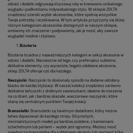
odzież i dodatki odgrywają kluczową rolę w kreowaniu unikalnego
wyglądu i podkreślaniu indywidualnego stylu. W sklepie ZOLTA
znajdziesz szeroki wybór akcesoriów, które spełnią wszystkie
Twoje potrzeby i oczekiwania. W tym artykule przyjrzymy się bliżej
różnym kategoriom akcesoriów dostępnych w naszym sklepie,
omówimy ich znaczenie i podpowiemy, jak je nosić, aby zawsze
wyglądać modnie i stylowo.
Biżuteria
Biżuteria to jedna z najważniejszych kategorii w sekcji akcesoria w
odzież i dodatki. Niezależnie od tego, czy preferujesz subtelne,
delikatne elementy, czy wyraziste, bogato zdobione akcesoria,
sklep ZOLTA oferuje coś dla każdego.
Naszyjniki
: Naszyjniki to doskonały sposób na dodanie odrobiny
blasku do każdej stylizacji. W naszej kolekcji znajdziesz zarówno
delikatne łańcuszki z drobnymi zawieszkami, idealne do noszenia
na co dzień, jak i bardziej okazałe, wieczorowe naszyjniki, które
staną się centralnym punktem Twojej kreacji.
Bransoletki
: Bransoletki są świetnym dodatkiem, który można
łatwo dopasować do każdego stroju. Od prostych,
minimalistycznych modeli po bardziej ozdobne, z kamieniami
szlachetnymi lub perłami – wybór jest ogromny. Możesz nosić
pojedynczą bransoletkę dla subtelnego akcentu lub zestawić kilka