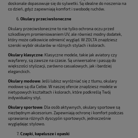
doskonale dopasowuje się do sylwetki. Są idealne do noszenia na
co dzień, gdyż zapewniają komfort i swobodę ruchów.
Okulary przeciwsłoneczne
Okulary przeciwsłoneczne to nie tylko ochrona oczu przed
szkodliwym promieniowaniem UV, ale również modny dodatek,
który może całkowicie odmienić wygląd. W ZOLTA znajdziesz
szeroki wybór okularów w różnych stylach i kolorach.
Okulary klasyczne
: Klasyczne modele, takie jak aviatory czy
wayfarery, są zawsze na czasie. Są uniwersalne i pasują do
większości stylizacji, zarówno casualowych, jak i bardziej
eleganckich.
Okulary modowe
: Jeśli lubisz wyróżniać się z tłumu, okulary
modowe są dla Ciebie. W naszej ofercie znajdziesz modele w
nietypowych kształtach i kolorach, które podkreślą Twój
indywidualny styl.
Okulary sportowe
: Dla osób aktywnych, okulary sportowe są
niezbędnym akcesorium. Zapewniają ochronę i komfort podczas
uprawiania różnych dyscyplin sportowych, jednocześnie
wyglądając stylowo.
Czapki, kapelusze i opaski