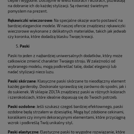
ciepłe i wygodne. Dostępne w wielu kolorach i wzorach, pozwalają
na dobranie ich do każdej stylizacji. Są również świetnym
pomysłem na prezent.
Rękawiczki wieczorowe
: Na specjalne okazje warto postawić na
bardziej eleganckie modele. W naszej ofercie znajdziesz rękawiczki
wieczorowe wykonane z delikatnych materiałów, takich jak jedwab
czy koronka, które dodadzą blasku Twojej kreacji.
Paski
Paski to jeden z najbardziej uniwersalnych dodatków, który może
całkowicie zmienić charakter Twojego stroju. W zależności od
wybranego modelu, mogą podkreślać talię, dodać elegancji lub
nadać stylizacji nieco luzu.
Paski skórzane
: Klasyczne paski skórzane to nieodłączny element
każdej garderoby. Doskonale sprawdzą się zarówno do spodni, jak i
do sukienek. W sklepie ZOLTA znajdziesz paski w różnych kolorach
i szerokościach, które idealnie dopasują się do Twoich potrzeb.
Paski ozdobne
: Jeśli szukasz czegoś bardziej efektownego, paski
ozdobne będą strzałem w dziesiątkę. Mogą być zdobione cekinami,
koralikami czy innymi dekoracyjnymi elementami, które przyciągną
wzrok i podkreślą Twój unikalny styl.
Paski elastyczne
: Elastyczne paski to wygodne rozwiązanie, które