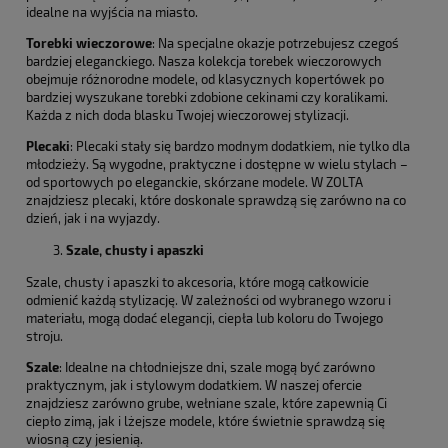
idealne na wyjścia na miasto.
Torebki wieczorowe
: Na specjalne okazje potrzebujesz czegoś
bardziej eleganckiego. Nasza kolekcja torebek wieczorowych
obejmuje różnorodne modele, od klasycznych kopertówek po
bardziej wyszukane torebki zdobione cekinami czy koralikami.
Każda z nich doda blasku Twojej wieczorowej stylizacji.
Plecaki
: Plecaki stały się bardzo modnym dodatkiem, nie tylko dla
młodzieży. Są wygodne, praktyczne i dostępne w wielu stylach –
od sportowych po eleganckie, skórzane modele. W ZOLTA
znajdziesz plecaki, które doskonale sprawdzą się zarówno na co
dzień, jak i na wyjazdy.
Szale, chusty i apaszki
Szale, chusty i apaszki to akcesoria, które mogą całkowicie
odmienić każdą stylizację. W zależności od wybranego wzoru i
materiału, mogą dodać elegancji, ciepła lub koloru do Twojego
stroju.
Szale
: Idealne na chłodniejsze dni, szale mogą być zarówno
praktycznym, jak i stylowym dodatkiem. W naszej ofercie
znajdziesz zarówno grube, wełniane szale, które zapewnią Ci
ciepło zimą, jak i lżejsze modele, które świetnie sprawdzą się
wiosną czy jesienią.