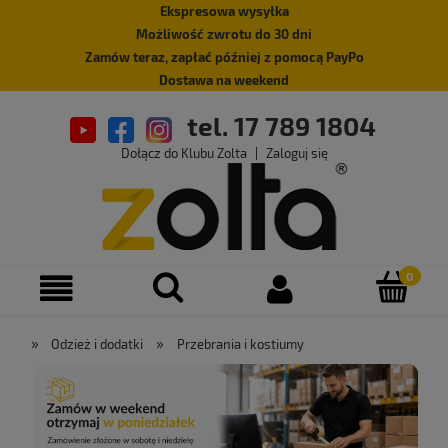
Ekspresowa wysyłka
Możliwość zwrotu do 30 dni
Zamów teraz, zapłać później z pomocą PayPo
Dostawa na weekend
tel. 17 789 1804
Dołącz do Klubu Zolta
|
Zaloguj się
»
»
Odzież i dodatki
Przebrania i kostiumy