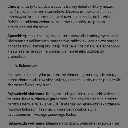
Chusty
: Chusty to bardzo wszechstronny dodatek, który można
nosić na wiele różnych sposobów. Możesz je zawiązać na szyi,
przewiązać przez ramię, a nawet użyć jako ozdobę do torebki.
Dzięki szerokiemu wyborowi wzorów i kolorów, na pewno
znajdziesz coś dla siebie.
Apaszki
: Apaszki to elegancka alternatywa dla tradycyjnych szali.
Wykonane z delikatnych materiałów, takich jak jedwab czy satyna,
dodadzą szyku każdej stylizacji. Można je nosić na wiele sposobów
– zawiązane na szyi, na włosach, a nawet jako ozdobę do
bransoletki.
Rękawiczki
Rękawiczki to nie tylko praktyczny element garderoby, chroniący
przed zimnem, ale również stylowy dodatek, który może podkreślić
charakter Twojej stylizacji.
Rękawiczki skórzane
: Klasyczne, eleganckie rękawiczki skórzane
to must-have w zimowej garderobie. Są nie tylko ciepłe, ale także
bardzo stylowe. W sklepie ZOLTA oferujemy rękawiczki skórzane w
różnych kolorach i fasonach, które będą doskonałym
uzupełnieniem Twojego zimowego looku.
Rękawiczki wełniane
: Idealne na co dzień, wełniane rękawiczki są