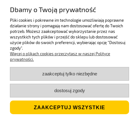
Dzięki certyfikatowi SSL.
Dbamy o Twoją prywatność
Pliki cookies i pokrewne im technologie umożliwiają poprawne
działanie strony i pomagają nam dostosować ofertę do Twoich
Wieloletni laureat
potrzeb. Możesz zaakceptować wykorzystanie przez nas
rankingu e-Gazele Biznesu.
wszystkich tych plików i przejść do sklepu lub dostosować
użycie plików do swoich preferencji, wybierając opcję "Dostosuj
zgody".
Więcej o plikach cookies przeczytasz w naszej Polityce
prywatności.
Wysyłka z Polski
Gwarancją szybkiej dostawy.
zaakceptuj tylko niezbędne
dostosuj zgody
Jesteśmy ECO
Stosujemy biodegradowalne opakowania.
ZAAKCEPTUJ WSZYSTKIE
Sklep internetowy
Shoper.pl