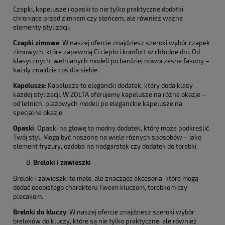
Czapki, kapelusze i opaski to nie tylko praktyczne dodatki
chroniące przed zimnem czy słońcem, ale również ważne
elementy stylizacji.
Czapki zimowe
: W naszej ofercie znajdziesz szeroki wybór czapek
zimowych, które zapewnią Ci ciepło i komfort w chłodne dni. Od
klasycznych, wełnianych modeli po bardziej nowoczesne fasony –
każdy znajdzie coś dla siebie.
Kapelusze
: Kapelusze to elegancki dodatek, który doda klasy
każdej stylizacji. W ZOLTA oferujemy kapelusze na różne okazje –
od letnich, plażowych modeli po eleganckie kapelusze na
specjalne okazje.
Opaski
: Opaski na głowę to modny dodatek, który może podkreślić
Twój styl. Mogą być noszone na wiele różnych sposobów – jako
element fryzury, ozdoba na nadgarstek czy dodatek do torebki.
Breloki i zawieszki
Breloki i zawieszki to małe, ale znaczące akcesoria, które mogą
dodać osobistego charakteru Twoim kluczom, torebkom czy
plecakom.
Breloki do kluczy
: W naszej ofercie znajdziesz szeroki wybór
breloków do kluczy, które są nie tylko praktyczne, ale również