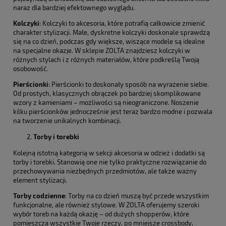
naraz dla bardziej efektownego wyglądu.
Kolczyki
: Kolczyki to akcesoria, które potrafią całkowicie zmienić
charakter stylizacji. Małe, dyskretne kolczyki doskonale sprawdzą
się na co dzień, podczas gdy większe, wiszące modele są idealne
na specjalne okazje. W sklepie ZOLTA znajdziesz kolczyki w
różnych stylach i z różnych materiałów, które podkreślą Twoją
osobowość.
Pierścionki
: Pierścionki to doskonały sposób na wyrażenie siebie.
Od prostych, klasycznych obrączek po bardziej skomplikowane
wzory z kamieniami – możliwości są nieograniczone. Noszenie
kilku pierścionków jednocześnie jest teraz bardzo modne i pozwala
na tworzenie unikalnych kombinacji.
Torby i torebki
Kolejną istotną kategorią w sekcji akcesoria w odzież i dodatki są
torby i torebki. Stanowią one nie tylko praktyczne rozwiązanie do
przechowywania niezbędnych przedmiotów, ale także ważny
element stylizacji.
Torby codzienne
: Torby na co dzień muszą być przede wszystkim
funkcjonalne, ale również stylowe. W ZOLTA oferujemy szeroki
wybór toreb na każdą okazję – od dużych shopperów, które
pomieszczą wszystkie Twoje rzeczy, po mniejsze crossbody,