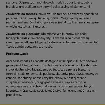
stylowe. Od prostych, metalowych modeli po bardziej ozdobne
breloki z kryształkami czy innymi dekoracyjnymi elementami.
Zawieszki do torebek
: Zawieszki do torebek to świetny sposób na
personalizację Twojej ulubionej torebki. Mogą być wykonane z
różnych materiałów, takich jak skóra, metal czy tkanina, i dostępne
w wielu kształtach i kolorach.
Zawieszki do plecaków
: Dla młodszych klientów lub osób
lubiących bardziej swobodny styl, zawieszki do plecaków są
idealnym dodatkiem. Mogą być zabawne, kolorowe i odzwierciedlać
Twoje zainteresowania lub hobby.
Podsumowanie
Akcesoria w odzież i dodatki dostępne w sklepie ZOLTA to szeroka
gama produktów, które pozwolą Ci wyrazić siebie i podkreślić Twój
indywidualny styl. Niezależnie od tego, czy szukasz biżuterii,
torebek, szali, rękawiczek, pasków, okularów przeciwsłonecznych,
czapek, kapeluszy, opasek czy breloków, w naszej ofercie
znajdziesz wszystko, czego potrzebujesz. Zapraszamy do
odkrywania naszej kolekcji i dołączania do grona zadowolonych
klientów, którzy cenią sobie jakość, styl i funkcjonalność naszych
produktów.