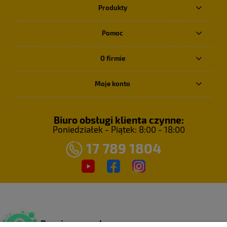
Produkty
Pomoc
O firmie
Moje konto
Biuro obsługi klienta czynne:
Poniedziałek - Piątek: 8:00 - 18:00
17 789 1804
Bezpieczne zakupy