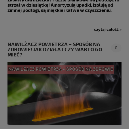
strzał w dziesiątkę! Amortyzują upadki, izolują od
zimnej podłogi, są miękkie i łatwe w czyszczeniu.
czytaj całość »
NAWILŻACZ POWIETRZA – SPOSÓB NA
0
ZDROWIE! JAK DZIAŁA I CZY WARTO GO
MIEĆ?