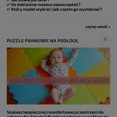
✅
Ile dokładnie możesz zaoszczędzić?
✅
Który model wybrać i jak często go wymieniać?
czytaj całość »
0
PUZZLE PIANKOWE NA PODŁOGĘ
Szukasz bezpiecznej i komfortowej przestrzeni do
zabawy dla dziecka? Puzzle piankowe na podłogę to