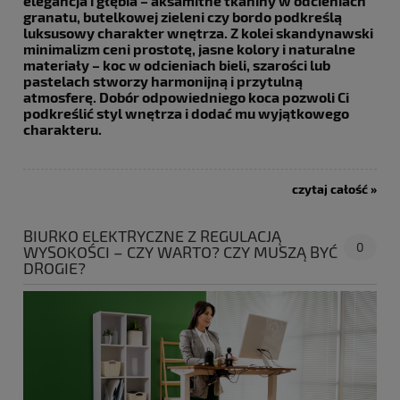
elegancja i głębia – aksamitne tkaniny w odcieniach
granatu, butelkowej zieleni czy bordo podkreślą
luksusowy charakter wnętrza. Z kolei skandynawski
minimalizm ceni prostotę, jasne kolory i naturalne
materiały – koc w odcieniach bieli, szarości lub
pastelach stworzy harmonijną i przytulną
atmosferę. Dobór odpowiedniego koca pozwoli Ci
podkreślić styl wnętrza i dodać mu wyjątkowego
charakteru.
czytaj całość »
BIURKO ELEKTRYCZNE Z REGULACJĄ
0
WYSOKOŚCI – CZY WARTO? CZY MUSZĄ BYĆ
DROGIE?