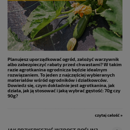
Planujesz uporządkować ogród, założyć warzywnik
albo zabezpieczyć rabaty przed chwastami? W takim
razie agrotkanina ogrodnicza będzie idealnym
rozwiązaniem. To jeden z najczęściej wybieranych
materiałów wśród ogrodników i działkowców.
Dowiedz się, czym dokładnie jest agrotkanina, jak
działa, jak ją stosować i jaką wybrać gęstość: 70g czy
90g?
czytaj całość »
JAK PRZYSPIESZYĆ WZROST ROŚLIN?