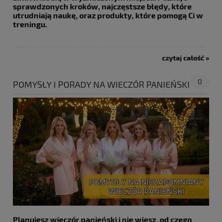
sprawdzonych kroków, najczęstsze błędy, które
utrudniają naukę, oraz produkty, które pomogą Ci w
treningu.
czytaj całość »
0
POMYSŁY I PORADY NA WIECZÓR PANIEŃSKI
Planujesz wieczór panieński i nie wiesz, od czego