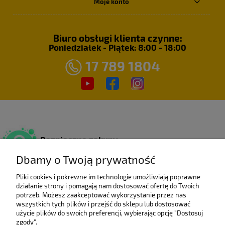
Moje konto
Biuro obsługi klienta czynne:
Poniedziałek - Piątek: 8:00 - 18:00
17 789 1804
Bezpieczne zakupy
Dzięki certyfikatowi SSL.
Dbamy o Twoją prywatność
Pliki cookies i pokrewne im technologie umożliwiają poprawne
działanie strony i pomagają nam dostosować ofertę do Twoich
Wieloletni laureat
potrzeb. Możesz zaakceptować wykorzystanie przez nas
rankingu e-Gazele Biznesu.
wszystkich tych plików i przejść do sklepu lub dostosować
użycie plików do swoich preferencji, wybierając opcję "Dostosuj
zgody".