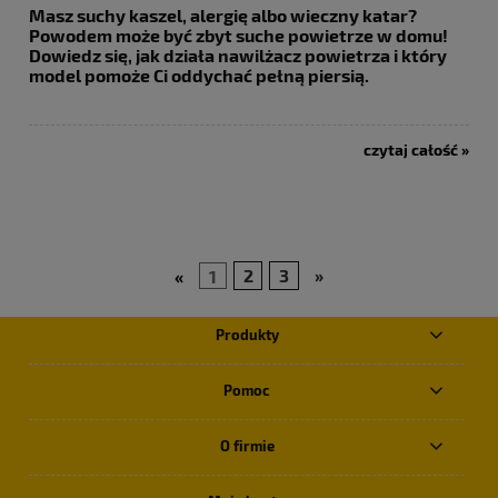
Masz suchy kaszel, alergię albo wieczny katar?
Powodem może być zbyt suche powietrze w domu!
Dowiedz się,
jak działa nawilżacz powietrza
i który
model pomoże Ci oddychać pełną piersią.
czytaj całość »
«
1
2
3
»
Produkty
Pomoc
O firmie