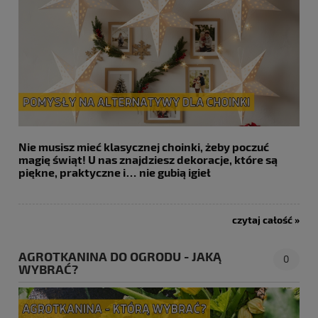
Nie musisz mieć klasycznej choinki, żeby poczuć
magię świąt! U nas znajdziesz dekoracje, które są
piękne, praktyczne i… nie gubią igieł
czytaj całość »
AGROTKANINA DO OGRODU - JAKĄ
0
WYBRAĆ?