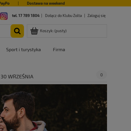
PayPo
|
Dostawa na weekend
tel. 17 789 1804
|
Dołącz do Klubu Zolta
|
Zaloguj się
Koszyk:
(pusty)
Sport i turystyka
Firma
0
 30 WRZEŚNIA