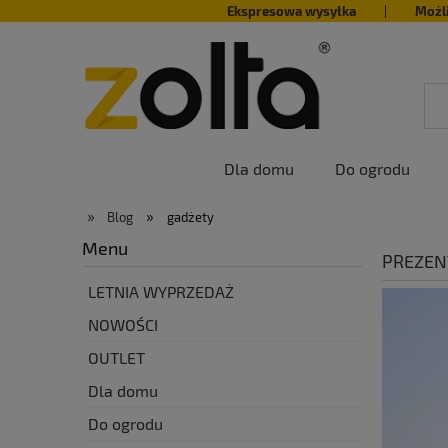
Ekspresowa wysyłka
|
Możl
Dla domu
Do ogrodu
»
»
Blog
gadżety
Menu
PREZEN
LETNIA WYPRZEDAŻ
NOWOŚCI
OUTLET
Dla domu
Do ogrodu