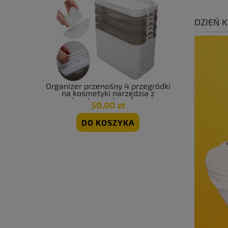
DZIEŃ K
Organizer przenośny 4 przegródki
Odstras
na kosmetyki narzędzia z
jastrząb
uchwytem zatrzaskami |
50,00 zł
More&Deco
DO KOSZYKA