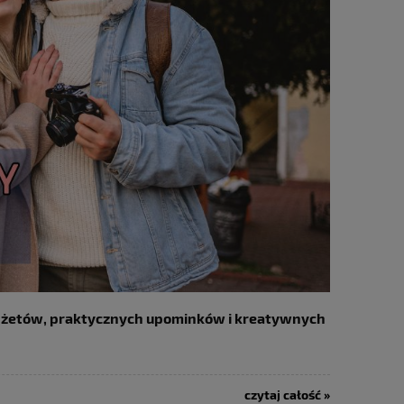
adżetów, praktycznych upominków i kreatywnych
czytaj całość »