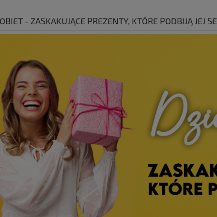
OBIET - ZASKAKUJĄCE PREZENTY, KTÓRE PODBIJĄ JEJ SE
zacz ptaków latawiec
Pokrowce na ubrania 5 sztuk
 z masztem 5 m BECKE
60x100 cm niebieskie z zamkiem
B25W1 | Becke
ochronne | More&Deco
134,99 zł
27,90 zł
DO KOSZYKA
DO KOSZYKA