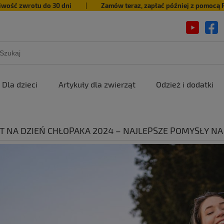
iwość zwrotu do 30 dni
|
Zamów teraz, zapłać później z pomocą 
Dla dzieci
Artykuły dla zwierząt
Odzież i dodatki
T NA DZIEŃ CHŁOPAKA 2024 – NAJLEPSZE POMYSŁY NA