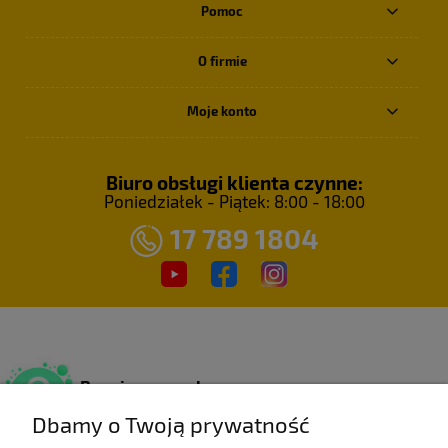
Pomoc
O firmie
Moje konto
Biuro obsługi klienta czynne:
Poniedziałek - Piątek: 8:00 - 18:00
17 789 1804
Bezpieczne zakupy
Dzięki certyfikatowi SSL.
Dbamy o Twoją prywatność