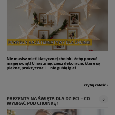
Nie musisz mieć klasycznej choinki, żeby poczuć
magię świąt! U nas znajdziesz dekoracje, które są
piękne, praktyczne i… nie gubią igieł
czytaj całość »
PREZENTY NA ŚWIĘTA DLA DZIECI – CO
0
WYBRAĆ POD CHOINKĘ?