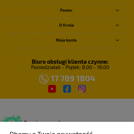
Pomoc
O firmie
Moje konto
Biuro obsługi klienta czynne:
Poniedziałek - Piątek: 8:00 - 18:00
17 789 1804
Bezpieczne zakupy
Dzięki certyfikatowi SSL.
Dbamy o Twoją prywatność