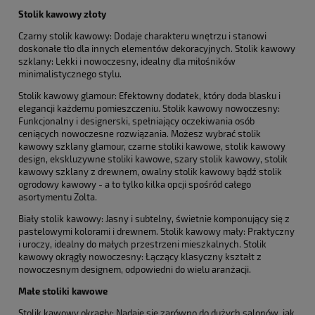
Stolik kawowy złoty
Czarny stolik kawowy: Dodaje charakteru wnętrzu i stanowi
doskonałe tło dla innych elementów dekoracyjnych. Stolik kawowy
szklany: Lekki i nowoczesny, idealny dla miłośników
minimalistycznego stylu.
Stolik kawowy glamour: Efektowny dodatek, który doda blasku i
elegancji każdemu pomieszczeniu. Stolik kawowy nowoczesny:
Funkcjonalny i designerski, spełniający oczekiwania osób
ceniących nowoczesne rozwiązania. Możesz wybrać stolik
kawowy szklany glamour, czarne stoliki kawowe, stolik kawowy
design, ekskluzywne stoliki kawowe, szary stolik kawowy, stolik
kawowy szklany z drewnem, owalny stolik kawowy bądź stolik
ogrodowy kawowy - a to tylko kilka opcji spośród całego
asortymentu Zolta.
Biały stolik kawowy: Jasny i subtelny, świetnie komponujący się z
pastelowymi kolorami i drewnem. Stolik kawowy mały: Praktyczny
i uroczy, idealny do małych przestrzeni mieszkalnych. Stolik
kawowy okrągły nowoczesny: Łączący klasyczny kształt z
nowoczesnym designem, odpowiedni do wielu aranżacji.
Małe stoliki kawowe
Stolik kawowy okrągły: Nadaje się zarówno do dużych salonów, jak