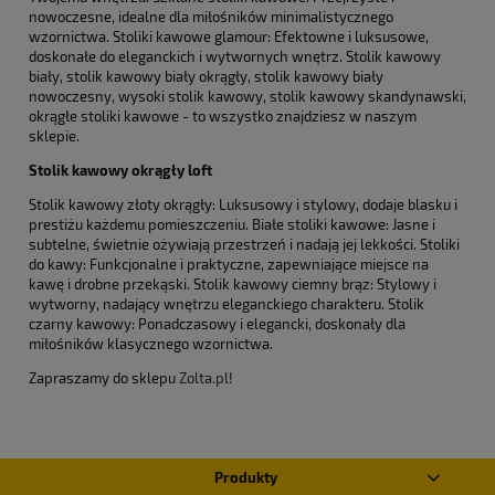
nowoczesne, idealne dla miłośników minimalistycznego
wzornictwa. Stoliki kawowe glamour: Efektowne i luksusowe,
doskonałe do eleganckich i wytwornych wnętrz. Stolik kawowy
biały, stolik kawowy biały okrągły, stolik kawowy biały
nowoczesny, wysoki stolik kawowy, stolik kawowy skandynawski,
okrągłe stoliki kawowe - to wszystko znajdziesz w naszym
sklepie.
Stolik kawowy okrągły loft
Stolik kawowy złoty okrągły: Luksusowy i stylowy, dodaje blasku i
prestiżu każdemu pomieszczeniu. Białe stoliki kawowe: Jasne i
subtelne, świetnie ożywiają przestrzeń i nadają jej lekkości. Stoliki
do kawy: Funkcjonalne i praktyczne, zapewniające miejsce na
kawę i drobne przekąski. Stolik kawowy ciemny brąz: Stylowy i
wytworny, nadający wnętrzu eleganckiego charakteru. Stolik
czarny kawowy: Ponadczasowy i elegancki, doskonały dla
miłośników klasycznego wzornictwa.
Zapraszamy do sklepu
Zolta.pl
!
Produkty