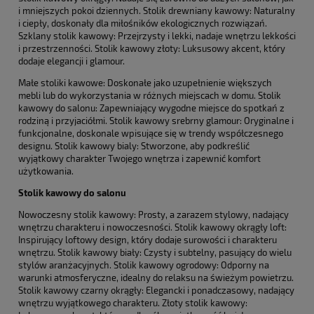
i mniejszych pokoi dziennych. Stolik drewniany kawowy: Naturalny
i ciepły, doskonały dla miłośników ekologicznych rozwiązań.
Szklany stolik kawowy: Przejrzysty i lekki, nadaje wnętrzu lekkości
i przestrzenności. Stolik kawowy złoty: Luksusowy akcent, który
dodaje elegancji i glamour.
Małe stoliki kawowe: Doskonałe jako uzupełnienie większych
mebli lub do wykorzystania w różnych miejscach w domu. Stolik
kawowy do salonu: Zapewniający wygodne miejsce do spotkań z
rodziną i przyjaciółmi. Stolik kawowy srebrny glamour: Oryginalne i
funkcjonalne, doskonale wpisujące się w trendy współczesnego
designu. Stolik kawowy bialy: Stworzone, aby podkreślić
wyjątkowy charakter Twojego wnętrza i zapewnić komfort
użytkowania.
Stolik kawowy do salonu
Nowoczesny stolik kawowy: Prosty, a zarazem stylowy, nadający
wnętrzu charakteru i nowoczesności. Stolik kawowy okrągły loft:
Inspirujący loftowy design, który dodaje surowości i charakteru
wnętrzu. Stolik kawowy biały: Czysty i subtelny, pasujący do wielu
stylów aranżacyjnych. Stolik kawowy ogrodowy: Odporny na
warunki atmosferyczne, idealny do relaksu na świeżym powietrzu.
Stolik kawowy czarny okrągły: Elegancki i ponadczasowy, nadający
wnętrzu wyjątkowego charakteru. Złoty stolik kawowy: