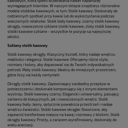
kawowych, która spełni oczekiwania nawet najbardziej
wymagających klientów. W naszym sklepie znajdziesz różnorodne
modele stolików kawowych, w tym: Stolik kawowy: Doskonały do
codziennych spotkań przy kawie lub do wykorzystania podczas
wieczornych relaksów. Stolik biały kawowy, czarny stolik kawowy
okrągły, nowoczesne szklane stoliki kawowe, zloty stolik kawowy,
stoliki kawowe szklane - wszystkie te pozycje są najwyższej
jakości.
Szklany stolik kawowy
Stolik kawowy okrągły: Klasyczny kształt, który nadaje wnętrzu
miękkości i elegancji. Stoliki kawowe: Oferujemy różne style,
rozmiary i kolory, aby dopasować się do Twoich indywidualnych
potrzeb. Mały stolik kawowy: Idealny do mniejszych przestrzeni,
gdzie liczy się każdy centymetr.
Okrągły stolik kawowy: Zapewniający swobodny przepływ w
pomieszczeniu i doskonale komponujący się z innymi elementami
wystroju. Stolik kawowy czarny: Elegancki i uniwersalny, pasujący
zarówno do klasycznych, jak i nowoczesnych wnętrz. Stolik
kawowy biały: Jasny, optycznie powiększa przestrzeń i nadaje
wnętrzu świeżości. Stoliki kawowe okrągłe: Stworzone, aby
zapewnić komfortowe miejsce na kawę i rozmowy z bliskimi. Stolik
okrągły kawowy: Prosty, a zarazem wyrafinowany, doskonały do
wielu aranżacji.