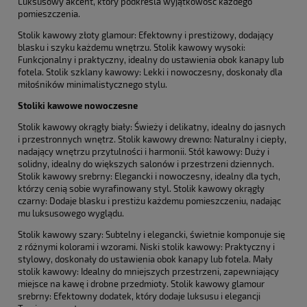
Luksusowy akcent, który podkreśla wyjątkowość każdego
pomieszczenia.
Stolik kawowy złoty glamour: Efektowny i prestiżowy, dodający
blasku i szyku każdemu wnętrzu. Stolik kawowy wysoki:
Funkcjonalny i praktyczny, idealny do ustawienia obok kanapy lub
fotela. Stolik szklany kawowy: Lekki i nowoczesny, doskonały dla
miłośników minimalistycznego stylu.
Stoliki kawowe nowoczesne
Stolik kawowy okrągły biały: Świeży i delikatny, idealny do jasnych
i przestronnych wnętrz. Stolik kawowy drewno: Naturalny i ciepły,
nadający wnętrzu przytulności i harmonii. Stół kawowy: Duży i
solidny, idealny do większych salonów i przestrzeni dziennych.
Stolik kawowy srebrny: Elegancki i nowoczesny, idealny dla tych,
którzy cenią sobie wyrafinowany styl. Stolik kawowy okrągły
czarny: Dodaje blasku i prestiżu każdemu pomieszczeniu, nadając
mu luksusowego wyglądu.
Stolik kawowy szary: Subtelny i elegancki, świetnie komponuje się
z różnymi kolorami i wzorami. Niski stolik kawowy: Praktyczny i
stylowy, doskonały do ustawienia obok kanapy lub fotela. Mały
stolik kawowy: Idealny do mniejszych przestrzeni, zapewniający
miejsce na kawę i drobne przedmioty. Stolik kawowy glamour
srebrny: Efektowny dodatek, który dodaje luksusu i elegancji