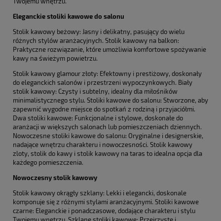
Twojemu wnętrzu.
Eleganckie stoliki kawowe do salonu
Stolik kawowy beżowy: Jasny i delikatny, pasujący do wielu
różnych stylów aranżacyjnych. Stolik kawowy na balkon:
Praktyczne rozwiązanie, które umożliwia komfortowe spożywanie
kawy na świeżym powietrzu.
Stolik kawowy glamour złoty: Efektowny i prestiżowy, doskonały
do eleganckich salonów i przestrzeni wypoczynkowych. Biały
stolik kawowy: Czysty i subtelny, idealny dla miłośników
minimalistycznego stylu. Stoliki kawowe do salonu: Stworzone, aby
zapewnić wygodne miejsce do spotkań z rodziną i przyjaciółmi.
Dwa stoliki kawowe: Funkcjonalne i stylowe, doskonałe do
aranżacji w większych salonach lub pomieszczeniach dziennych.
Nowoczesne stoliki kawowe do salonu: Oryginalne i designerskie,
nadające wnętrzu charakteru i nowoczesności. Stolik kawowy
zloty, stolik do kawy i stolik kawowy na taras to idealna opcja dla
każdego pomieszczenia.
Nowoczesny stolik kawowy
Stolik kawowy okrągły szklany: Lekki i elegancki, doskonale
komponuje się z różnymi stylami aranżacyjnymi. Stoliki kawowe
czarne: Eleganckie i ponadczasowe, dodające charakteru i stylu
Twojemu wnętrzu. Szklane stoliki kawowe: Przejrzyste i