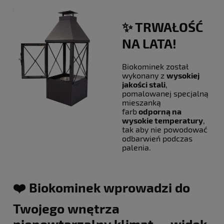
✨ TRWAŁOŚĆ
NA LATA!
Biokominek został
wykonany z
wysokiej
jakości stali
,
pomalowanej specjalną
mieszanką
farb
odporną na
wysokie temperatury
,
tak aby nie powodować
odbarwień podczas
palenia.
❤️ Biokominek wprowadzi do
Twojego wnętrza
niepowtarzalny klimat — widok