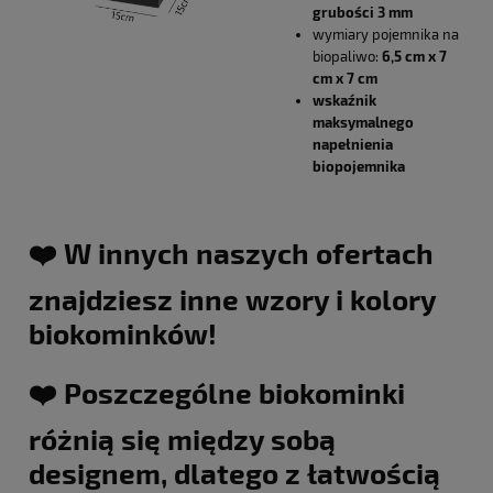
grubości 3 mm
wymiary pojemnika na
biopaliwo:
6,5 cm x 7
cm x 7 cm
wskaźnik
maksymalnego
napełnienia
biopojemnika
❤️ W innych naszych ofertach
znajdziesz inne wzory i kolory
biokominków!
❤️ Poszczególne biokominki
różnią się między sobą
designem, dlatego z łatwością