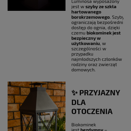
Luminosa wyposażony
jest w
szyby ze szkła
hartowanego
borokrzemowego
. Szyby
ograniczają bezpośredni
dostęp do ognia, dzięki
czemu
biokominek jest
bezpieczny w
użytkowaniu
, w
szczególności w
przypadku
najmłodszych członków
rodziny oraz zwierząt
domowych.
✨ PRZYJAZNY
DLA
OTOCZENIA
Biokominek
jest
bezdymny
–