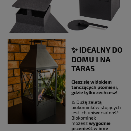
✨ IDEALNY DO
DOMU I NA
TARAS
Ciesz się widokiem
tańczących płomieni,
gdzie tylko zechcesz!
♨️ Dużą zaletą
biokominków stojących
jest ich uniwersalność.
Biokominek
możesz
wygodnie
przenieść w inne