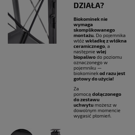
DZIAŁA?
Biokominek nie
wymaga
skomplikowanego
montażu.
Do pojemnika
włóż
wkładkę z włókna
ceramicznego
, a
następnie
wlej
biopaliwo
do poziomu
oznaczonego w
pojemniku —
biokominek
od razu jest
gotowy do użycia!
Za
pomocą
dołączonego
do zestawu
uchwytu
możesz w
dowolnym momencie
wygasić płomień.