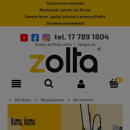
Ekspresowa wysyłka
Możliwość zwrotu do 30 dni
Zamów teraz, zapłać później z pomocą PayPo
Dostawa na weekend
tel. 17 789 1804
Dołącz do Klubu Zolta
|
Zaloguj się
»
»
»
Dla domu
Wyposażenie
Bio kominki