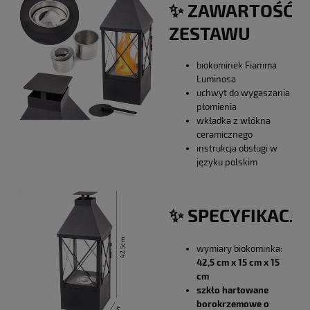
✨ ZAWARTOŚĆ
ZESTAWU
biokominek Fiamma
Luminosa
uchwyt do wygaszania
płomienia
wkładka z włókna
ceramicznego
instrukcja obsługi w
języku polskim
✨ SPECYFIKACJA
wymiary biokominka:
42,5 cm x 15 cm x 15
cm
szkło hartowane
borokrzemowe o