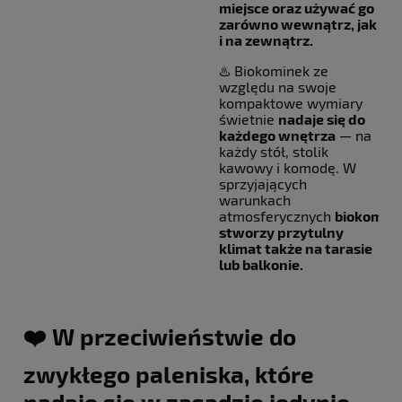
miejsce oraz używać go
zarówno wewnątrz, jak
i na zewnątrz.
♨️ Biokominek ze
względu na swoje
kompaktowe wymiary
świetnie
nadaje się do
każdego wnętrza
— na
każdy stół, stolik
kawowy i komodę. W
sprzyjających
warunkach
atmosferycznych
biokomin
stworzy przytulny
klimat także na tarasie
lub balkonie.
❤️ W przeciwieństwie do
zwykłego paleniska, które
nadaje się w zasadzie jedynie