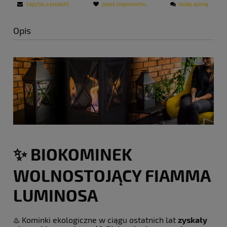
zapytaj o produkt
poleć znajomemu
dodaj opinię
Opis
✨ BIOKOMINEK
WOLNOSTOJĄCY FIAMMA
LUMINOSA
♨️ Kominki ekologiczne w ciągu ostatnich lat
zyskały