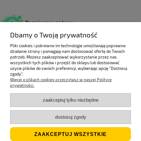
Bezpieczne zakupy
Dzięki certyfikatowi SSL.
Dbamy o Twoją prywatność
Pliki cookies i pokrewne im technologie umożliwiają poprawne
działanie strony i pomagają nam dostosować ofertę do Twoich
Wieloletni laureat
potrzeb. Możesz zaakceptować wykorzystanie przez nas
rankingu e-Gazele Biznesu.
wszystkich tych plików i przejść do sklepu lub dostosować
użycie plików do swoich preferencji, wybierając opcję "Dostosuj
zgody".
Więcej o plikach cookies przeczytasz w naszej Polityce
prywatności.
Wysyłka z Polski
Gwarancją szybkiej dostawy.
zaakceptuj tylko niezbędne
dostosuj zgody
Jesteśmy ECO
Stosujemy biodegradowalne opakowania.
ZAAKCEPTUJ WSZYSTKIE