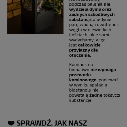
podczas palenia
nie
wydziela dymu oraz
żadnych szkodliwych
substancji
, a jedynie
parę wodną i dwutlenek
węgla w niewielkich
ilościach jakie sami
wydychamy, więc
jest
całkowicie
przyjazny dla
otoczenia.
Kominek na
biopaliwo
nie wymaga
przewodu
kominowego
, ponieważ
w wyniku spalania
bioetanolu nie
powstają
żadne
toksyczne
substancje.
❤️ SPRAWDŹ, JAK NASZ