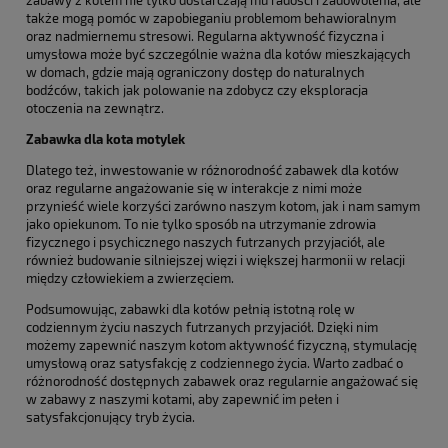
także mogą pomóc w zapobieganiu problemom behawioralnym
oraz nadmiernemu stresowi. Regularna aktywność fizyczna i
umysłowa może być szczególnie ważna dla kotów mieszkających
w domach, gdzie mają ograniczony dostęp do naturalnych
bodźców, takich jak polowanie na zdobycz czy eksploracja
otoczenia na zewnątrz.
Zabawka dla kota motylek
Dlatego też, inwestowanie w różnorodność zabawek dla kotów
oraz regularne angażowanie się w interakcje z nimi może
przynieść wiele korzyści zarówno naszym kotom, jak i nam samym
jako opiekunom. To nie tylko sposób na utrzymanie zdrowia
fizycznego i psychicznego naszych futrzanych przyjaciół, ale
również budowanie silniejszej więzi i większej harmonii w relacji
między człowiekiem a zwierzęciem.
Podsumowując, zabawki dla kotów pełnią istotną rolę w
codziennym życiu naszych futrzanych przyjaciół. Dzięki nim
możemy zapewnić naszym kotom aktywność fizyczną, stymulację
umysłową oraz satysfakcję z codziennego życia. Warto zadbać o
różnorodność dostępnych zabawek oraz regularnie angażować się
w zabawy z naszymi kotami, aby zapewnić im pełen i
satysfakcjonujący tryb życia.