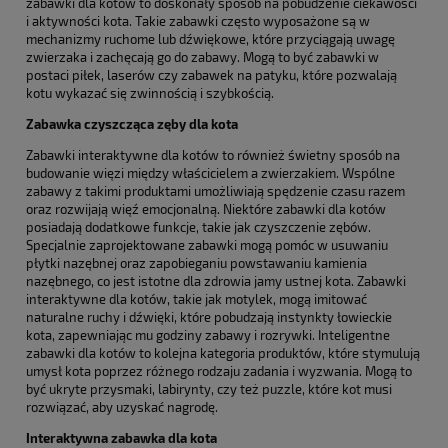
zabawki dla kotów to doskonały sposób na pobudzenie ciekawości
i aktywności kota. Takie zabawki często wyposażone są w
mechanizmy ruchome lub dźwiękowe, które przyciągają uwagę
zwierzaka i zachęcają go do zabawy. Mogą to być zabawki w
postaci piłek, laserów czy zabawek na patyku, które pozwalają
kotu wykazać się zwinnością i szybkością.
Zabawka czyszcząca zęby dla kota
Zabawki interaktywne dla kotów to również świetny sposób na
budowanie więzi między właścicielem a zwierzakiem. Wspólne
zabawy z takimi produktami umożliwiają spędzenie czasu razem
oraz rozwijają więź emocjonalną. Niektóre zabawki dla kotów
posiadają dodatkowe funkcje, takie jak czyszczenie zębów.
Specjalnie zaprojektowane zabawki mogą pomóc w usuwaniu
płytki nazębnej oraz zapobieganiu powstawaniu kamienia
nazębnego, co jest istotne dla zdrowia jamy ustnej kota. Zabawki
interaktywne dla kotów, takie jak motylek, mogą imitować
naturalne ruchy i dźwięki, które pobudzają instynkty łowieckie
kota, zapewniając mu godziny zabawy i rozrywki. Inteligentne
zabawki dla kotów to kolejna kategoria produktów, które stymulują
umysł kota poprzez różnego rodzaju zadania i wyzwania. Mogą to
być ukryte przysmaki, labirynty, czy też puzzle, które kot musi
rozwiązać, aby uzyskać nagrodę.
Interaktywna zabawka dla kota