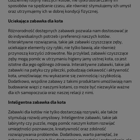
sposobów na spędzanie czasu, ale również stymulujemy ich umysł
oraz utrzymujemy ich w dobrej kondycji fizycznej.
Uciekająca zabawka dla kota
Różnorodność dostępnych zabawek pozwala nam dostosować je
do indywidualnych potrzeb i preferencji naszych kotów.
Interaktywne rozwiązania, takie jak zabawki czyszczące zęby,
uciekające elementy czy rybki, nie tylko bawią, ale również
przynoszą korzyści zdrowotne. Na przykład, zabawki czyszczące
zęby mogą pomóc w utrzymaniu higieny jamy ustnej kota, co jest
istotne dla jego ogólnego zdrowia. Interaktywne zabawki, takie jak
zabawki na patyku czy piłeczki, pobudzają ciekawość i aktywność
kota, umożliwiając mu wykazanie się zwinnością i szybkością.
Dodatkowo, wspólne zabawy z takimi produktami umożliwiają nam
budowanie więzi z naszymi kotami, co może być niezwykle ważne
dla ich samopoczucia oraz naszej relacji z nimi.
Inteligentna zabawka dla kota
Zabawki dla kotów nie tylko dostarczają rozrywki, ale także
stymulują rozwój umysłowy. Inteligentne zabawki, takie jak
labirynty czy puzzle, mogą pomóc naszym kotom rozwijać
umiejętności poznawcze, kreatywność oraz zdolność
rozwiązywania problemów. Dodatkowo, warto pamiętać, że
zabawy z kotem nie tylko dostarczają mu radości i zadowolenia, ale