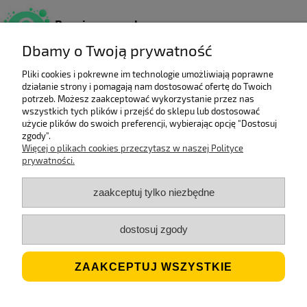
Bezpieczne zakupy
Dzięki certyfikatowi SSL.
Dbamy o Twoją prywatność
Pliki cookies i pokrewne im technologie umożliwiają poprawne
działanie strony i pomagają nam dostosować ofertę do Twoich
Wieloletni laureat
potrzeb. Możesz zaakceptować wykorzystanie przez nas
rankingu e-Gazele Biznesu.
wszystkich tych plików i przejść do sklepu lub dostosować
użycie plików do swoich preferencji, wybierając opcję "Dostosuj
zgody".
Więcej o plikach cookies przeczytasz w naszej Polityce
prywatności.
Wysyłka z Polski
Gwarancją szybkiej dostawy.
zaakceptuj tylko niezbędne
dostosuj zgody
Jesteśmy ECO
Stosujemy biodegradowalne opakowania.
ZAAKCEPTUJ WSZYSTKIE