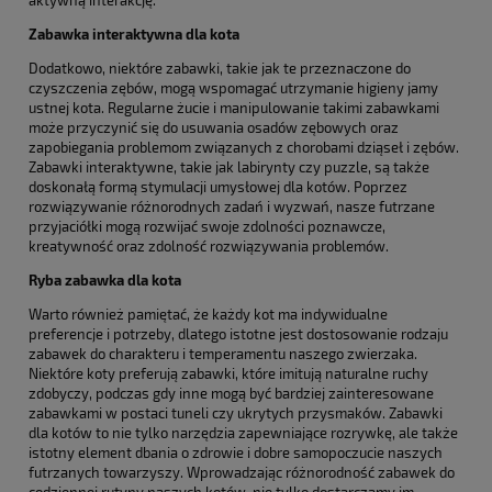
Zabawka interaktywna dla kota
Dodatkowo, niektóre zabawki, takie jak te przeznaczone do
czyszczenia zębów, mogą wspomagać utrzymanie higieny jamy
ustnej kota. Regularne żucie i manipulowanie takimi zabawkami
może przyczynić się do usuwania osadów zębowych oraz
zapobiegania problemom związanych z chorobami dziąseł i zębów.
Zabawki interaktywne, takie jak labirynty czy puzzle, są także
doskonałą formą stymulacji umysłowej dla kotów. Poprzez
rozwiązywanie różnorodnych zadań i wyzwań, nasze futrzane
przyjaciółki mogą rozwijać swoje zdolności poznawcze,
kreatywność oraz zdolność rozwiązywania problemów.
Ryba zabawka dla kota
Warto również pamiętać, że każdy kot ma indywidualne
preferencje i potrzeby, dlatego istotne jest dostosowanie rodzaju
zabawek do charakteru i temperamentu naszego zwierzaka.
Niektóre koty preferują zabawki, które imitują naturalne ruchy
zdobyczy, podczas gdy inne mogą być bardziej zainteresowane
zabawkami w postaci tuneli czy ukrytych przysmaków. Zabawki
dla kotów to nie tylko narzędzia zapewniające rozrywkę, ale także
istotny element dbania o zdrowie i dobre samopoczucie naszych
futrzanych towarzyszy. Wprowadzając różnorodność zabawek do
codziennej rutyny naszych kotów, nie tylko dostarczamy im