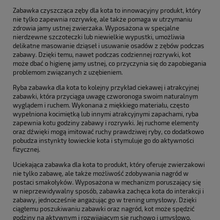
Zabawka czyszcząca zęby dla kota to innowacyjny produkt, który
nie tylko zapewnia rozrywkę, ale także pomaga w utrzymaniu
zdrowia jamy ustnej zwierzaka. Wyposażona w specjalne
nierdzewne szczoteczki lub niewielkie wypustki, umożliwia
delikatne masowanie dziąseł i usuwanie osadów z zębów podczas
zabawy. Dzięki temu, nawet podczas codziennej rozrywki, kot
może dbać o higienę jamy ustnej, co przyczynia się do zapobiegania
problemom związanych z uzębieniem.
Ryba zabawka dla kota to kolejny przykład ciekawej i atrakcyjnej
zabawki, która przyciąga uwagę czworonoga swoim naturalnym
wyglądem i ruchem. Wykonana z miękkiego materiału, często
wypełniona kocimiętką lub innymi atrakcyjnymi zapachami, ryba
zapewnia kotu godziny zabawy i rozrywki. Jej ruchome elementy
oraz dźwięki mogą imitować ruchy prawdziwej ryby, co dodatkowo
pobudza instynkty łowieckie kota i stymuluje go do aktywności
fizycznej.
Uciekająca zabawka dla kota to produkt, który oferuje zwierzakowi
nie tylko zabawę, ale także możliwość zdobywania nagród w
postaci smakołyków. Wyposażona w mechanizm poruszający się
w nieprzewidywalny sposób, zabawka zachęca kota do interakcji i
zabawy, jednocześnie angażując go w trening umysłowy. Dzięki
ciągłemu poszukiwaniu zabawki oraz nagród, kot może spędzić
godziny na aktywnym i rozwijającym się ruchowo i umysłowo.