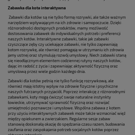
Zabawka dla kota interaktywna
Zabawki dla kotów są nie tylko formą rozrywki, ale także ważnym
narzędziem wpływającym na ich zdrowie i samopoczucie. Dzięki
różnorodności dostępnych produktów, mamy możliwość
dostosowania zabawek do indywidualnych potrzeb i preferencji
naszych kotów. Interaktywne zabawki, takie jak zabawki
czyszczące zęby czy uciekające zabawki, nie tylko zapewniają
kotom rozrywkę, ale również pomagają w utrzymaniu ich zdrowia
jamy ustnej oraz stymulują rozwój umysłowy. Niech zabawki staną
się nieodłącznym elementem codziennej rutyny naszych kotów,
dając im radość z życia i zapewniając aktywność fizyczną oraz
umysłową przez wiele godzin każdego dnia.
Zabawki dla kotów pełnią nie tylko funkcję rozrywkową, ale
również mają istotny wpływ na zdrowie fizyczne i psychiczne
naszych futrzanych przyjaciół. Poprzez interakcję z różnorodnymi
zabawkami, koty mogą ćwiczyć swoje naturalne instynkty
łowieckie, utrzymywać sprawność fizyczną oraz rozwijać
umiejętności poznawcze i umysłowe. Wspólna zabawa z kotem
przy użyciu interaktywnych zabawek może także wzmacniać więź
między opiekunem a zwierzakiem. Regularne sesje zabaw
stanowią doskonałą okazję do spędzania czasu razem, budowania
zaufania oraz zaspokajania potrzeb socjalnych kotów poprzez
aktywną interakcję.