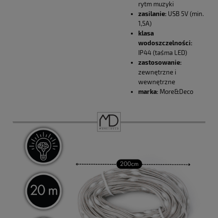
rytm muzyki
zasilanie:
USB 5V (min.
1,5A)
klasa
wodoszczelności:
IP44 (taśma LED)
zastosowanie:
zewnętrzne i
wewnętrzne
marka:
More&Deco