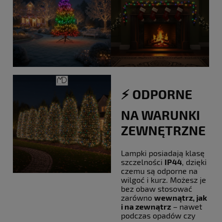
⚡️ ODPORNE
NA WARUNKI
ZEWNĘTRZNE
Lampki posiadają klasę
szczelności
IP44
, dzięki
czemu są odporne na
wilgoć i kurz. Możesz je
bez obaw stosować
zarówno
wewnątrz, jak
i na zewnątrz
– nawet
podczas opadów czy