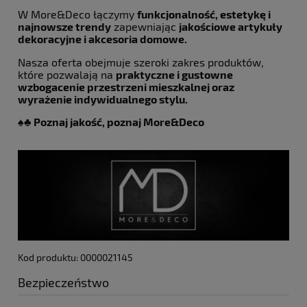
W More&Deco łączymy
funkcjonalność, estetykę i
najnowsze trendy
zapewniając
jakościowe artykuły
dekoracyjne i akcesoria domowe.
Nasza oferta obejmuje szeroki zakres produktów,
które pozwalają na
praktyczne i gustowne
wzbogacenie przestrzeni mieszkalnej oraz
wyrażenie indywidualnego stylu.
♠️♣️
Poznaj jakość, poznaj More&Deco
Kod produktu: 0000021145
Bezpieczeństwo