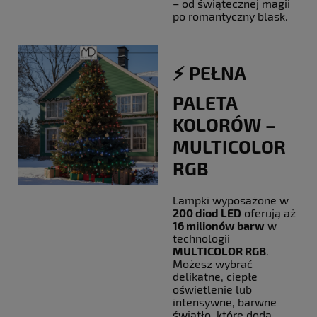
– od świątecznej magii
po romantyczny blask.
⚡️ PEŁNA
PALETA
KOLORÓW –
MULTICOLOR
RGB
Lampki wyposażone w
200 diod LED
oferują aż
16 milionów barw
w
technologii
MULTICOLOR RGB
.
Możesz wybrać
delikatne, ciepłe
oświetlenie lub
intensywne, barwne
światło, które doda