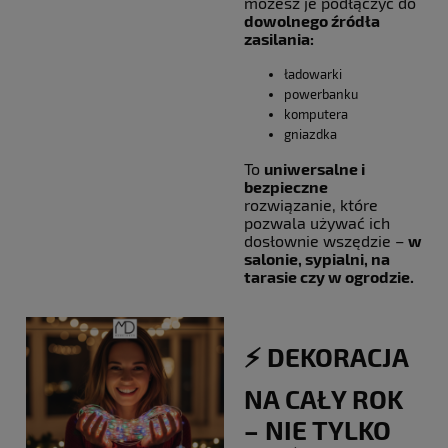
możesz je podłączyć do
dowolnego źródła
zasilania:
ładowarki
powerbanku
komputera
gniazdka
To
uniwersalne i
bezpieczne
rozwiązanie, które
pozwala używać ich
dosłownie wszędzie –
w
salonie, sypialni, na
tarasie czy w ogrodzie.
⚡️ DEKORACJA
NA CAŁY ROK
– NIE TYLKO