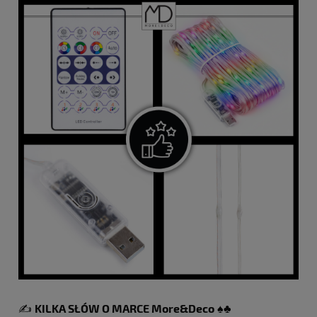
✍️
KILKA SŁÓW O MARCE More&Deco
♠️♣️