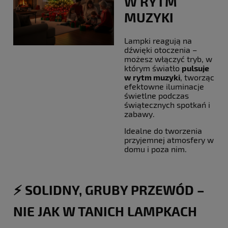
W RYTM
MUZYKI
Lampki reagują na
dźwięki otoczenia –
możesz włączyć tryb, w
którym światło
pulsuje
w rytm muzyki
, tworząc
efektowne iluminacje
świetlne podczas
świątecznych spotkań i
zabawy.
Idealne do tworzenia
przyjemnej atmosfery w
domu i poza nim.
⚡️ SOLIDNY, GRUBY PRZEWÓD –
NIE JAK W TANICH LAMPKACH