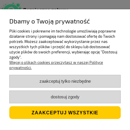
Bezpieczne zakupy
Dzięki certyfikatowi SSL.
Dbamy o Twoją prywatność
Pliki cookies i pokrewne im technologie umożliwiają poprawne
działanie strony i pomagają nam dostosować ofertę do Twoich
Wieloletni laureat
potrzeb. Możesz zaakceptować wykorzystanie przez nas
rankingu e-Gazele Biznesu.
wszystkich tych plików i przejść do sklepu lub dostosować
użycie plików do swoich preferencji, wybierając opcję "Dostosuj
zgody".
Więcej o plikach cookies przeczytasz w naszej Polityce
prywatności.
Wysyłka z Polski
Gwarancją szybkiej dostawy.
zaakceptuj tylko niezbędne
dostosuj zgody
Jesteśmy ECO
Stosujemy biodegradowalne opakowania.
ZAAKCEPTUJ WSZYSTKIE