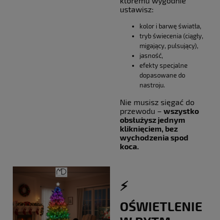
któremu wygodnie
ustawisz:
kolor i barwę światła,
tryb świecenia (ciągły,
migający, pulsujący),
jasność,
efekty specjalne
dopasowane do
nastroju.
Nie musisz sięgać do
przewodu –
wszystko
obsłużysz jednym
kliknięciem, bez
wychodzenia spod
koca.
⚡️
OŚWIETLENIE