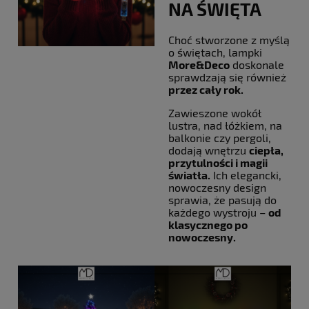
NA ŚWIĘTA
Choć stworzone z myślą
o świętach, lampki
More&Deco
doskonale
sprawdzają się również
przez cały rok.
Zawieszone wokół
lustra, nad łóżkiem, na
balkonie czy pergoli,
dodają wnętrzu
ciepła,
przytulności i magii
światła.
Ich elegancki,
nowoczesny design
sprawia, że pasują do
każdego wystroju –
od
klasycznego po
nowoczesny.