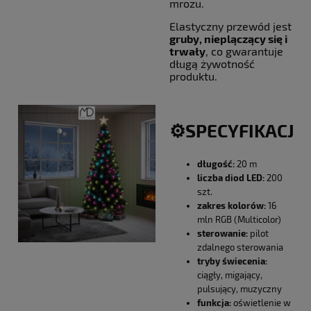
mrozu.
Elastyczny przewód jest
gruby, nieplączący się i
trwały
, co gwarantuje
długą żywotność
produktu.
⚙️SPECYFIKACJA
długość:
20 m
liczba diod LED:
200
szt.
zakres kolorów:
16
mln RGB (Multicolor)
sterowanie:
pilot
zdalnego sterowania
tryby świecenia:
ciągły, migający,
pulsujący, muzyczny
funkcja:
oświetlenie w