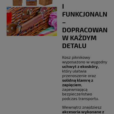
I
FUNKCJONALNO
–
DOPRACOWANY
W KAŻDYM
DETALU
Kosz piknikowy
wyposażono w wygodny
uchwyt z ekoskóry,
który ułatwia
przenoszenie oraz
solidną klamrę z
zapięciem
,
zapewniającą
bezpieczeństwo
podczas transportu.
Wewnątrz znajdziesz
akcesoria wykonane z