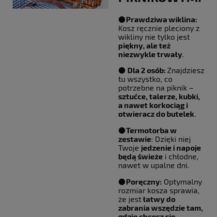
⚫️
Prawdziwa wiklina:
Kosz ręcznie pleciony z
wikliny nie tylko jest
piękny, ale też
niezwykle trwały
.
⚫️
Dla 2 osób:
Znajdziesz
tu wszystko, co
potrzebne na piknik –
sztućce, talerze, kubki,
a nawet korkociąg i
otwieracz do butelek
.
⚫️
Termotorba w
zestawie
: Dzięki niej
Twoje
jedzenie i napoje
będą świeże
i chłodne,
nawet w upalne dni.
⚫️
Poręczny:
Optymalny
rozmiar kosza sprawia,
że jest
łatwy do
zabrania wszędzie tam,
gdzie chcesz się