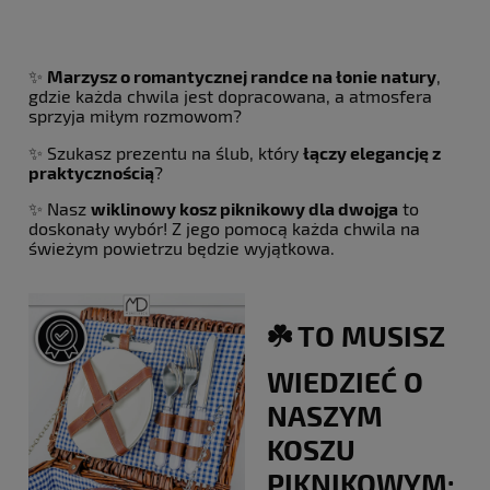
✨
Marzysz o romantycznej randce na łonie natury
,
gdzie każda chwila jest dopracowana, a atmosfera
sprzyja miłym rozmowom?
✨ Szukasz prezentu na ślub, który
łączy elegancję z
praktycznością
?
✨ Nasz
wiklinowy kosz piknikowy dla dwojga
to
doskonały wybór! Z jego pomocą każda chwila na
świeżym powietrzu będzie wyjątkowa.
☘️ TO MUSISZ
WIEDZIEĆ O
NASZYM
KOSZU
PIKNIKOWYM: