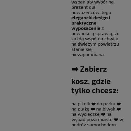
wspaniały wybór na
prezent dla
nowożeńców. Jego
elegancki design i
praktyczne
wyposażenie
z
pewnością sprawią, że
każda wspólna chwila
na świeżym powietrzu
stanie się
niezapomniana.
➡️ Zabierz
kosz, gdzie
tylko chcesz:
na piknik ❤️ do parku ❤️
na plażę ❤️ na biwak ❤️
na wycieczkę ❤️ na
wypad poza miasto ❤️ w
podróż samochodem