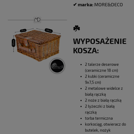
✔ marka:
MORE&DECO
☘️
WYPOSAŻENIE
KOSZA:
2 talerze deserowe
(ceramiczne 18 cm)
2 kubki (ceramiczne
9x7,5 cm)
2 metalowe widelce z
białą rączką
2 noże z białą rączką
2 łyżeczki z białą
rączką
torba termiczna
korkociąg, otwieracz do
butelek, nożyk