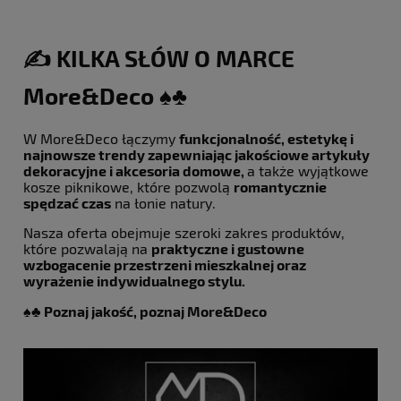
✍️ KILKA SŁÓW O MARCE
More&Deco ♠️♣️
W More&Deco łączymy
funkcjonalność, estetykę i
najnowsze trendy zapewniając jakościowe artykuły
dekoracyjne i akcesoria domowe,
a także wyjątkowe
kosze piknikowe, które pozwolą
romantycznie
spędzać czas
na łonie natury.
Nasza oferta obejmuje szeroki zakres produktów,
które pozwalają na
praktyczne i gustowne
wzbogacenie przestrzeni mieszkalnej oraz
wyrażenie indywidualnego stylu.
♠️♣️ Poznaj jakość, poznaj More&Deco