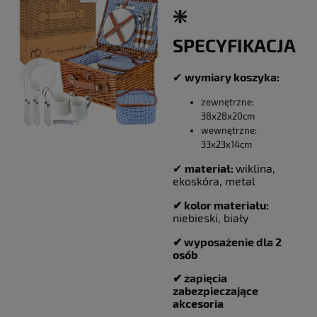
❇️
SPECYFIKACJA
✔
wymiary koszyka:
zewnętrzne:
38x28x20cm
wewnętrzne:
33x23x14cm
✔
materiał:
wiklina,
ekoskóra, metal
✔ kolor materiału:
niebieski, biały
✔ wyposażenie dla 2
osób
✔ zapięcia
zabezpieczające
akcesoria