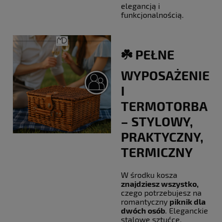
elegancją i
funkcjonalnością.
☘️ PEŁNE
WYPOSAŻENIE
I
TERMOTORBA
– STYLOWY,
PRAKTYCZNY,
TERMICZNY
W środku kosza
znajdziesz wszystko,
czego potrzebujesz na
romantyczny
piknik dla
dwóch osób
. Eleganckie
stalowe sztućce,