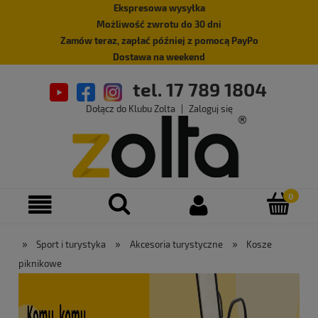
Ekspresowa wysyłka
Możliwość zwrotu do 30 dni
Zamów teraz, zapłać później z pomocą PayPo
Dostawa na weekend
tel. 17 789 1804
Dołącz do Klubu Zolta
|
Zaloguj się
»
»
»
Sport i turystyka
Akcesoria turystyczne
Kosze
piknikowe