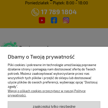
Poniedziałek - Piątek: 8:00 - 18:00
17 789 1804
Bezpieczne zakupy
Dzięki certyfikatowi SSL.
Dbamy o Twoją prywatność
Pliki cookies i pokrewne im technologie umożliwiają poprawne
działanie strony i pomagają nam dostosować ofertę do Twoich
Wieloletni laureat
potrzeb. Możesz zaakceptować wykorzystanie przez nas
rankingu e-Gazele Biznesu.
wszystkich tych plików i przejść do sklepu lub dostosować
użycie plików do swoich preferencji, wybierając opcję "Dostosuj
zgody".
Więcej o plikach cookies przeczytasz w naszej Polityce
prywatności.
Wysyłka z Polski
Gwarancją szybkiej dostawy.
zaakceptuj tylko niezbędne