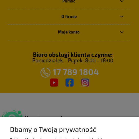
Pomoc
O firmie
Moje konto
Biuro obsługi klienta czynne:
Poniedziałek - Piątek: 8:00 - 18:00
17 789 1804
Bezpieczne zakupy
Dzięki certyfikatowi SSL.
Dbamy o Twoją prywatność