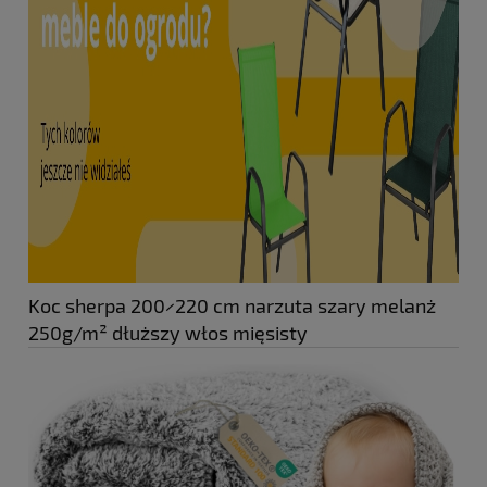
Koc sherpa 200×220 cm narzuta szary melanż
250g/m² dłuższy włos mięsisty