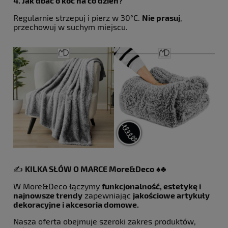
4. Jak dbać o koc na co dzień?
Regularnie strzepuj i pierz w 30°C.
Nie prasuj
,
przechowuj w suchym miejscu.
✍️
KILKA SŁÓW O MARCE More&Deco
♠️♣️
W More&Deco łączymy
funkcjonalność, estetykę i
najnowsze trendy
zapewniając
jakościowe artykuły
dekoracyjne i akcesoria domowe.
Nasza oferta obejmuje szeroki zakres produktów,