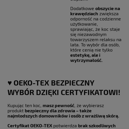
Dodatkowe
obszycie na
krawędziach
zwiększa
odporność na codzienne
użytkowanie,
sprawiając, że koc staje
się niezawodnym
towarzyszem relaksu na
lata. To wybór dla osób,
które cenią nie tylko
estetykę, ale i
wytrzymałość.
♥️ OEKO-TEX BEZPIECZNY
WYBÓR DZIĘKI CERTYFIKATOWI!
Kupując ten koc,
masz pewność
, że wybierasz
produkt
bezpieczny dla zdrowia – także
najmłodszych domowników i osób z wrażliwą skórą.
Certyfikat OEKO-TEX
potwierdza
brak szkodliwych