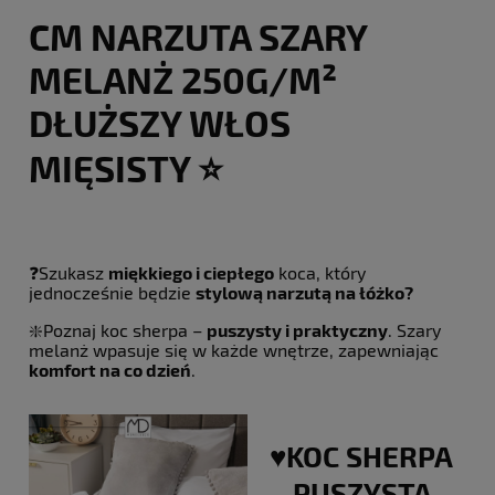
CM NARZUTA SZARY
MELANŻ 250G/M²
DŁUŻSZY WŁOS
MIĘSISTY ⭐️
❓Szukasz
miękkiego i ciepłego
koca, który
jednocześnie będzie
stylową narzutą na łóżko?
❇️Poznaj koc sherpa –
puszysty i praktyczny
. Szary
melanż wpasuje się w każde wnętrze, zapewniając
komfort na co dzień
.
♥️KOC SHERPA
– PUSZYSTA