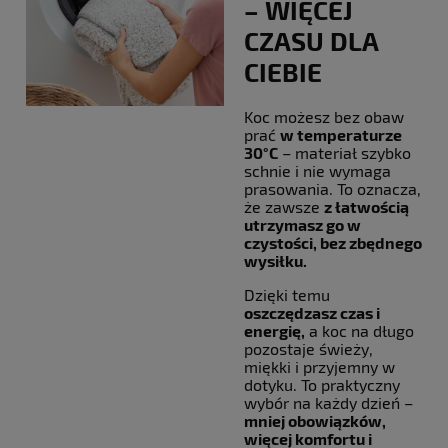
– WIĘCEJ
CZASU DLA
CIEBIE
Koc możesz bez obaw
prać
w temperaturze
30°C
– materiał szybko
schnie i nie wymaga
prasowania. To oznacza,
że zawsze
z łatwością
utrzymasz go w
czystości, bez zbędnego
wysiłku.
Dzięki temu
oszczędzasz czas i
energię,
a koc na długo
pozostaje świeży,
miękki i przyjemny w
dotyku. To praktyczny
wybór na każdy dzień –
mniej obowiązków,
więcej komfortu i