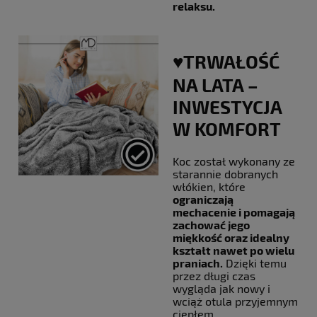
relaksu.
♥️TRWAŁOŚĆ
NA LATA –
INWESTYCJA
W KOMFORT
Koc został wykonany ze
starannie dobranych
włókien, które
ograniczają
mechacenie i pomagają
zachować jego
miękkość oraz idealny
kształt nawet po wielu
praniach.
Dzięki temu
przez długi czas
wygląda jak nowy i
wciąż otula przyjemnym
ciepłem.