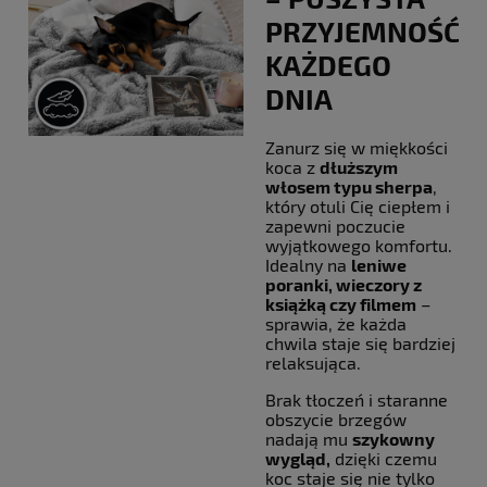
PRZYJEMNOŚĆ
KAŻDEGO
DNIA
Zanurz się w miękkości
koca z
dłuższym
włosem typu sherpa
,
który otuli Cię ciepłem i
zapewni poczucie
wyjątkowego komfortu.
Idealny na
leniwe
poranki, wieczory z
książką czy filmem
–
sprawia, że każda
chwila staje się bardziej
relaksująca.
Brak tłoczeń i staranne
obszycie brzegów
nadają mu
szykowny
wygląd,
dzięki czemu
koc staje się nie tylko