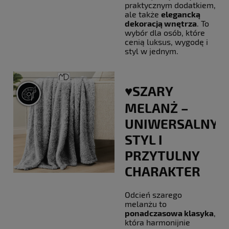
praktycznym dodatkiem,
ale także
elegancką
dekoracją wnętrza
. To
wybór dla osób, które
cenią luksus, wygodę i
styl w jednym.
♥️SZARY
MELANŻ –
UNIWERSALNY
STYL I
PRZYTULNY
CHARAKTER
Odcień szarego
melanżu to
ponadczasowa klasyka
,
która harmonijnie