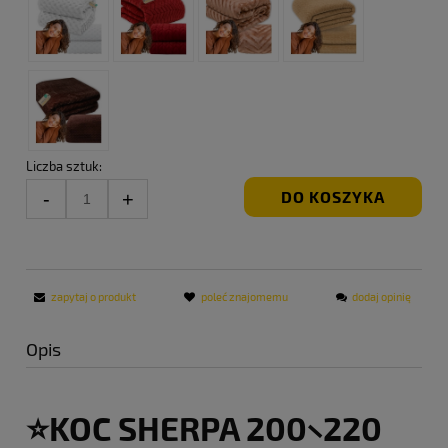
Liczba sztuk:
DO KOSZYKA
zapytaj o produkt
poleć znajomemu
dodaj opinię
Opis
⭐️KOC SHERPA 200×220