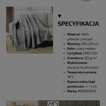
♥️
SPECYFIKACJA
Materiał:
100%
poliester (sherpa)
Wymiary:
200×220 cm
Kolor:
szary melanż
Certyfikat:
OEKO TEX
Gramatura:
250 g/m²
Wykończenie:
obszycie na obrzeżach
Temperatura prania:
30°C
Dopuszczalny błąd
pomiarowy:
+/- 5 cm
Marka:
MORE&DECO