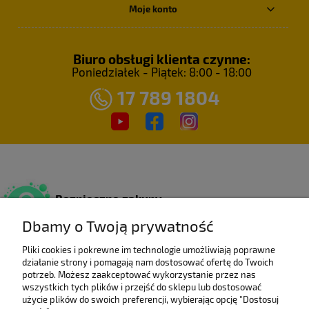
Moje konto
Biuro obsługi klienta czynne:
Poniedziałek - Piątek: 8:00 - 18:00
17 789 1804
Bezpieczne zakupy
Dzięki certyfikatowi SSL.
Dbamy o Twoją prywatność
Pliki cookies i pokrewne im technologie umożliwiają poprawne
działanie strony i pomagają nam dostosować ofertę do Twoich
Wieloletni laureat
potrzeb. Możesz zaakceptować wykorzystanie przez nas
rankingu e-Gazele Biznesu.
wszystkich tych plików i przejść do sklepu lub dostosować
użycie plików do swoich preferencji, wybierając opcję "Dostosuj