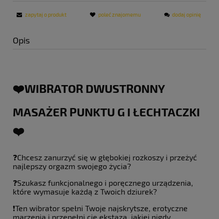
zapytaj o produkt
poleć znajomemu
dodaj opinię
Opis
❤️WIBRATOR DWUSTRONNY
MASAŻER PUNKTU G I ŁECHTACZKI
❤️
❓Chcesz zanurzyć się w głębokiej rozkoszy i przeżyć
najlepszy orgazm swojego życia?
❓Szukasz funkcjonalnego i poręcznego urządzenia,
które wymasuje każdą z Twoich dziurek?
❗Ten wibrator spełni Twoje najskrytsze, erotyczne
marzenia i przepełni cię ekstazą, jakiej nigdy