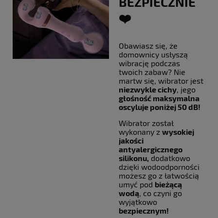
BEZPIECZNIE
❤️
Obawiasz się, że
domownicy usłyszą
wibrację podczas
twoich zabaw? Nie
martw się, wibrator jest
niezwykle cichy
, jego
głośność maksymalna
oscyluje poniżej 50 dB!
Wibrator został
wykonany z
wysokiej
jakości
antyalergicznego
silikonu,
dodatkowo
dzięki wodoodporności
możesz go z łatwością
umyć pod
bieżącą
wodą
, co czyni go
wyjątkowo
bezpiecznym!