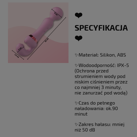
❤️
SPECYFIKACJA
❤️
✨Materiał: Silikon, ABS
✨Wodoodporność: IPX-5
(Ochrona przed
strumieniem wody pod
niskim ciśnieniem przez
co najmniej 3 minuty,
nie zanurzać pod wodą)
✨Czas do pełnego
naładowania: ok.90
minut
✨Zakres hałasu: mniej
niż 50 dB