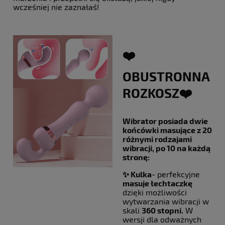
wcześniej nie zaznałaś!
❤️
OBUSTRONNA
ROZKOSZ❤️
Wibrator posiada dwie
końcówki masujące z 20
różnymi rodzajami
wibracji, po 10 na każdą
stronę:
✨ Kulka
- perfekcyjne
masuje łechtaczkę
dzięki możliwości
wytwarzania wibracji w
skali
360 stopni.
W
wersji dla odważnych