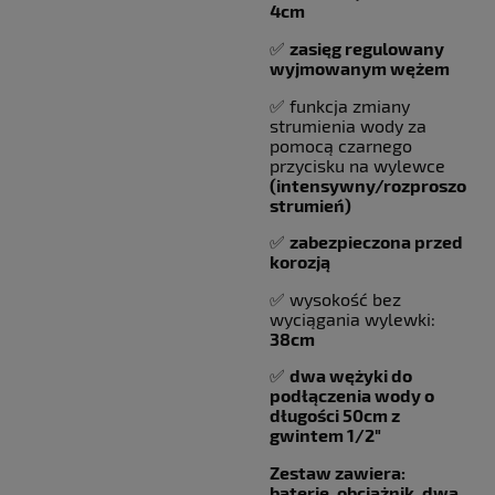
4cm
✅
zasięg regulowany
wyjmowanym wężem
✅ funkcja zmiany
strumienia wody za
pomocą czarnego
przycisku na wylewce
(intensywny/rozproszony
strumień)
✅
zabezpieczona przed
korozją
✅ wysokość bez
wyciągania wylewki:
38cm
✅
dwa wężyki do
podłączenia wody o
długości 50cm z
gwintem 1/2"
Zestaw zawiera:
baterię, obciążnik, dwa