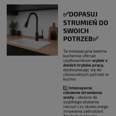
✅DOPASUJ
STRUMIEŃ DO
SWOICH
POTRZEB✅
Ta innowacyjna bateria
kuchenna oferuje
użytkownikowi
wybór z
dwóch trybów pracy,
dostosowując się do
różnorodnych potrzeb w
kuchni:
1️⃣
Intensywne
ciśnienie strumienia
wody -
idealne do
szybkiego płukania
naczyń czy skutecznego
zmywania zabrudzeń.
Ten tryb zapewnia