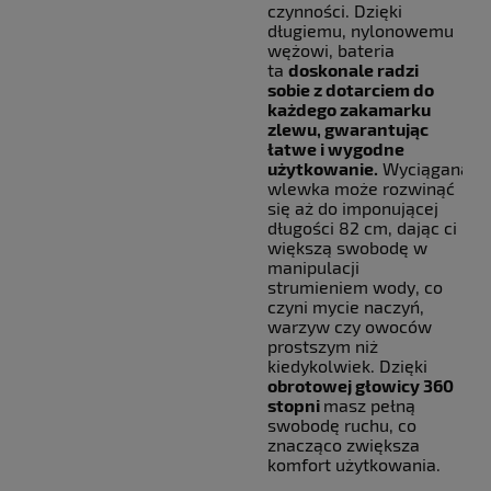
czynności. Dzięki
długiemu, nylonowemu
wężowi, bateria
ta
doskonale radzi
sobie z dotarciem do
każdego zakamarku
zlewu, gwarantując
łatwe i wygodne
użytkowanie.
Wyciągana
wlewka może rozwinąć
się aż do imponującej
długości 82 cm, dając ci
większą swobodę w
manipulacji
strumieniem wody, co
czyni mycie naczyń,
warzyw czy owoców
prostszym niż
kiedykolwiek. Dzięki
obrotowej głowicy 360
stopni
masz pełną
swobodę ruchu, co
znacząco zwiększa
komfort użytkowania.