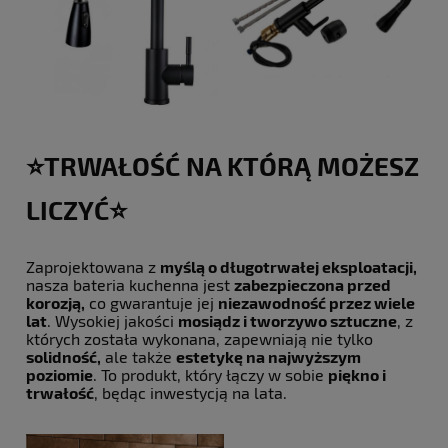
⭐️TRWAŁOŚĆ NA KTÓRĄ MOŻESZ
LICZYĆ⭐️
Zaprojektowana z
myślą o długotrwałej eksploatacji,
nasza bateria kuchenna jest
zabezpieczona przed
korozją,
co gwarantuje jej
niezawodność przez wiele
lat
. Wysokiej jakości
mosiądz i tworzywo sztuczne
, z
których została wykonana, zapewniają nie tylko
solidność,
ale także
estetykę na najwyższym
poziomie
. To produkt, który łączy w sobie
piękno i
trwałość
, będąc inwestycją na lata.