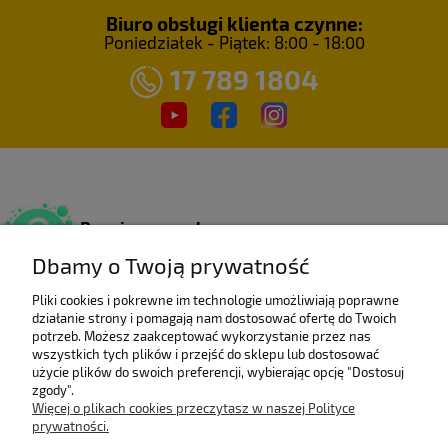
Biuro obsługi klienta czynne:
Poniedziałek - Piątek: 8:00 - 18:00
17 789 1804
Bezpieczne zakupy
Dzięki certyfikatowi SSL.
Dbamy o Twoją prywatność
Pliki cookies i pokrewne im technologie umożliwiają poprawne
działanie strony i pomagają nam dostosować ofertę do Twoich
Wieloletni laureat
potrzeb. Możesz zaakceptować wykorzystanie przez nas
rankingu e-Gazele Biznesu.
wszystkich tych plików i przejść do sklepu lub dostosować
użycie plików do swoich preferencji, wybierając opcję "Dostosuj
zgody".
Więcej o plikach cookies przeczytasz w naszej Polityce
prywatności.
Wysyłka z Polski