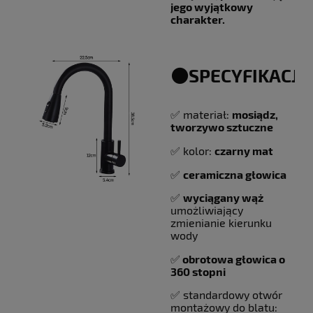
jego wyjątkowy
charakter.
⚫️SPECYFIKACJA
✅ materiał:
mosiądz,
tworzywo sztuczne
✅ kolor:
czarny mat
✅
ceramiczna głowica
✅
wyciągany wąż
umożliwiający
zmienianie kierunku
wody
✅
obrotowa głowica o
360 stopni
✅ standardowy otwór
montażowy do blatu: