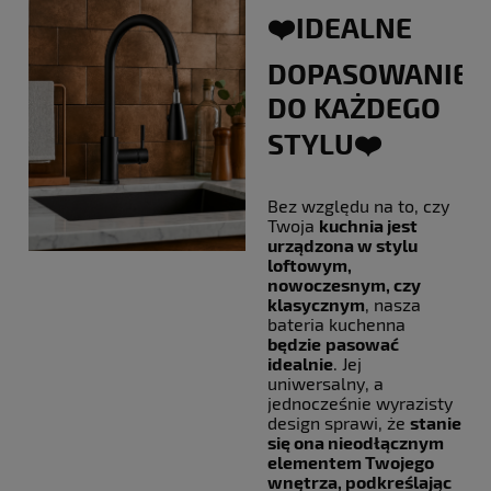
❤️‍IDEALNE
DOPASOWANIE
DO KAŻDEGO
STYLU❤️‍
Bez względu na to, czy
Twoja
kuchnia jest
urządzona w stylu
loftowym,
nowoczesnym, czy
klasycznym
, nasza
bateria kuchenna
będzie
pasować
idealnie
. Jej
uniwersalny, a
jednocześnie wyrazisty
design sprawi, że
stanie
się ona nieodłącznym
elementem Twojego
wnętrza, podkreślając