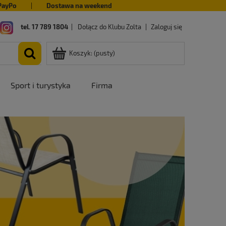
PayPo
|
Dostawa na weekend
tel. 17 789 1804
|
Dołącz do Klubu Zolta
|
Zaloguj się
Koszyk:
(pusty)
Sport i turystyka
Firma