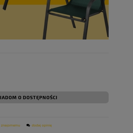
IADOM O DOSTĘPNOŚCI
ć znajomemu
dodaj opinię