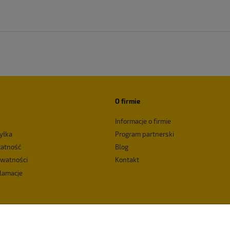
O firmie
Informacje o firmie
yłka
Program partnerski
łatność
Blog
ywatności
Kontakt
klamacje
dostępności serwisu