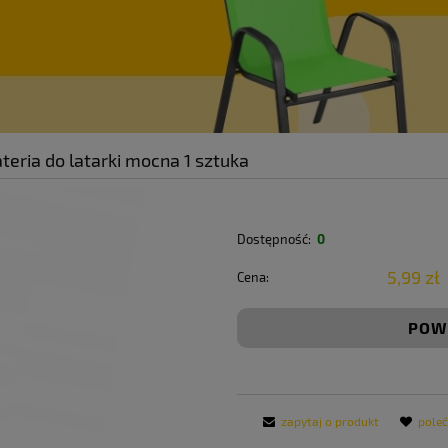
eria do latarki mocna 1 sztuka
Dostępność:
0
5,99 zł
Cena:
POW
zapytaj o produkt
pole