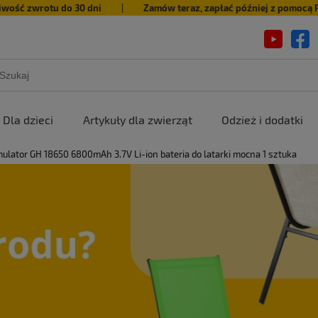
iwość zwrotu do 30 dni
|
Zamów teraz, zapłać później z pomocą 
Dla dzieci
Artykuły dla zwierząt
Odzież i dodatki
ulator GH 18650 6800mAh 3.7V Li-ion bateria do latarki mocna 1 sztuka