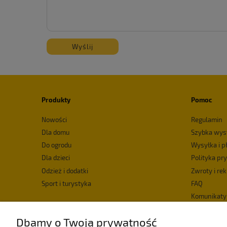
Wyślij
Produkty
Pomoc
Nowości
Regulamin
Dla domu
Szybka wys
Do ogrodu
Wysyłka i p
Dla dzieci
Polityka pr
Odzież i dodatki
Zwroty i re
Sport i turystyka
FAQ
Komunikaty
Deklaracja 
Dbamy o Twoją prywatność