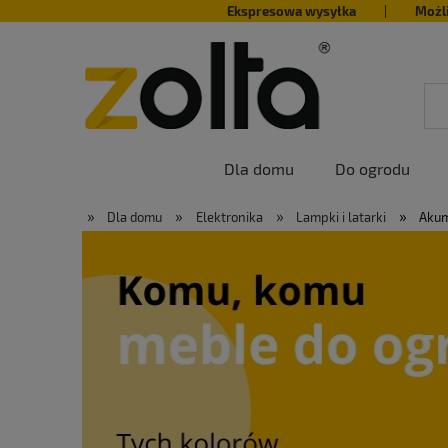
Ekspresowa wysyłka
|
Możl
Dla domu
Do ogrodu
»
»
»
»
Dla domu
Elektronika
Lampki i latarki
Akum