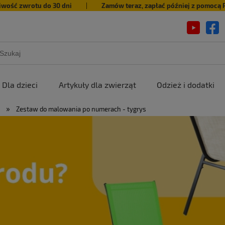
iwość zwrotu do 30 dni
|
Zamów teraz, zapłać później z pomocą 
Dla dzieci
Artykuły dla zwierząt
Odzież i dodatki
»
Zestaw do malowania po numerach - tygrys