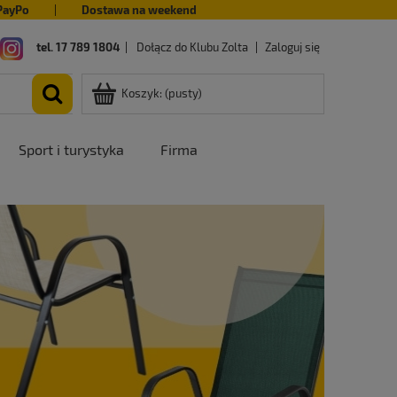
PayPo
|
Dostawa na weekend
tel. 17 789 1804
|
Dołącz do Klubu Zolta
|
Zaloguj się
Koszyk:
(pusty)
Sport i turystyka
Firma