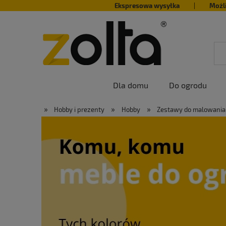
Ekspresowa wysyłka
|
Możl
Dla domu
Do ogrodu
»
»
»
Hobby i prezenty
Hobby
Zestawy do malowania