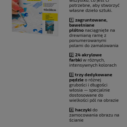
potrzebne, aby stworzyć
własne dzieło sztuki.
1️⃣
zagruntowane,
bawełniane
płótno
naciągnięte na
drewnianą ramę z
ponumerowanymi
polami do zamalowania
2️⃣
24
akrylowe
farbki
w różnych,
intensywnych kolorach
3️⃣
trzy dedykowane
pędzle
o różnej
grubości i długości
włosia — specjalnie
dostosowane do
wielkości pól na obrazie
4️⃣
haczyki
do
zamocowania obrazu na
ścianie