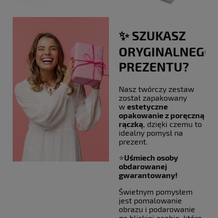
✨ SZUKASZ
ORYGINALNEGO
PREZENTU?
Nasz twórczy zestaw
został zapakowany
w
estetyczne
opakowanie z poręczną
rączką
, dzięki czemu to
idealny pomysł na
prezent.
⭐
Uśmiech osoby
obdarowanej
gwarantowany!
Świetnym pomysłem
jest pomalowanie
obrazu i podarowanie
go bliskiej osobie, która