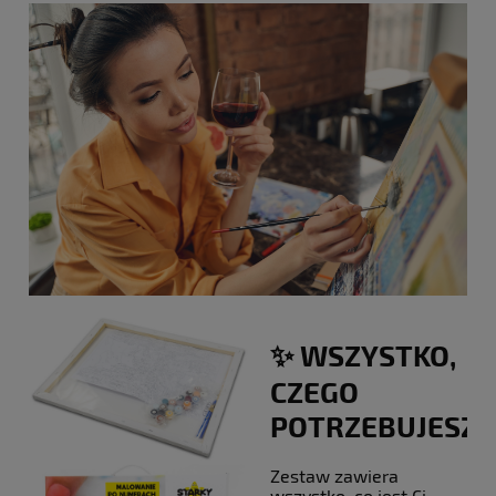
✨ WSZYSTKO,
CZEGO
POTRZEBUJESZ!
Zestaw zawiera
wszystko, co jest Ci