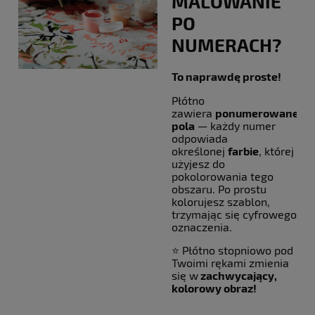
MALOWANIE
PO
NUMERACH?
To naprawdę proste!
Płótno
zawiera
ponumerowane
pola
— każdy numer
odpowiada
określonej
farbie
, której
użyjesz do
pokolorowania tego
obszaru. Po prostu
kolorujesz szablon,
trzymając się cyfrowego
oznaczenia.
⭐ Płótno stopniowo pod
Twoimi rękami zmienia
się w
zachwycający,
kolorowy obraz!