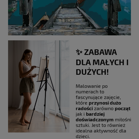
✨ ZABAWA
DLA MAŁYCH I
DUŻYCH!
Malowanie po
numerach to
fascynujące zajęcie,
które
przynosi dużo
radości
zarówno
początku
jak i
bardziej
doświadczonym
miłośniko
sztuki. Jest to również
idealna aktywność dla
dzieci.