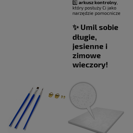
5️⃣
arkusz kontrolny
,
który posłuży Ci jako
narzędzie pomocnicze
✨ Umil sobie
długie,
jesienne i
zimowe
wieczory!