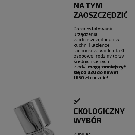
NA TYM
ZAOSZCZĘDZIĆ?
Po zainstalowaniu
urządzenia
wodooszczędnego w
kuchni i łazience
rachunki za wodę dla 4-
osobowej rodziny (przy
średnich cenach
wody)
mogą zmniejszyć
się od 820 do nawet
1650 zł rocznie!
✅
EKOLOGICZNY
WYBÓR
Kupując