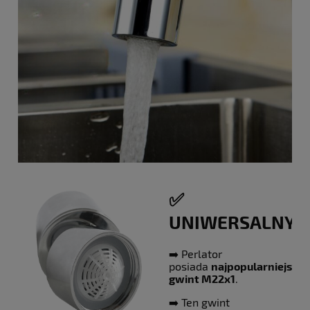
✅
UNIWERSALNY
➡️ Perlator
posiada
najpopularniejszy
gwint M22x1
.
➡️ Ten gwint