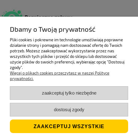
Bezpieczne zakupy
Dzięki certyfikatowi SSL.
Dbamy o Twoją prywatność
Pliki cookies i pokrewne im technologie umożliwiają poprawne
działanie strony i pomagają nam dostosować ofertę do Twoich
Wieloletni laureat
potrzeb. Możesz zaakceptować wykorzystanie przez nas
rankingu e-Gazele Biznesu.
wszystkich tych plików i przejść do sklepu lub dostosować
użycie plików do swoich preferencji, wybierając opcję "Dostosuj
zgody".
Więcej o plikach cookies przeczytasz w naszej Polityce
prywatności.
Wysyłka z Polski
Gwarancją szybkiej dostawy.
zaakceptuj tylko niezbędne
dostosuj zgody
Jesteśmy ECO
Stosujemy biodegradowalne opakowania.
ZAAKCEPTUJ WSZYSTKIE