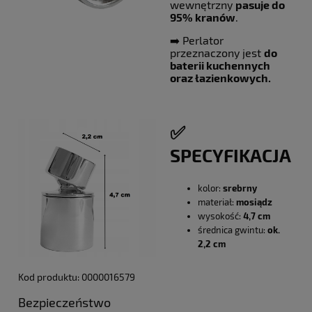
wewnętrzny
pasuje do
95% kranów
.
➡️ Perlator
przeznaczony jest
do
baterii kuchennych
oraz łazienkowych.
✅
SPECYFIKACJA
kolor:
srebrny
materiał:
mosiądz
wysokość:
4,7 cm
średnica gwintu:
ok.
2,2 cm
Kod produktu: 0000016579
Bezpieczeństwo