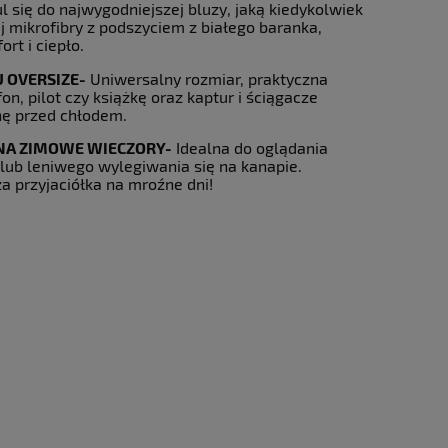
l się do najwygodniejszej bluzy, jaką kiedykolwiek
 mikrofibry z podszyciem z białego baranka,
t i ciepło.
 OVERSIZE-
Uniwersalny rozmiar, praktyczna
on, pilot czy książkę oraz kaptur i ściągacze
nę przed chłodem.
 NA ZIMOWE WIECZORY-
Idealna do oglądania
e lub leniwego wylegiwania się na kanapie.
a przyjaciółka na mroźne dni!