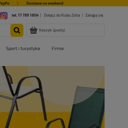
PayPo
|
Dostawa na weekend
tel. 17 789 1804
|
Dołącz do Klubu Zolta
|
Zaloguj się
Koszyk:
(pusty)
Sport i turystyka
Firma