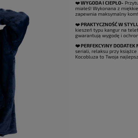
❤️
WYGODA I CIEPŁO-
Przytu
miałeś! Wykonana z miękkiej
zapewnia maksymalny komfor
❤️
PRAKTYCZNOŚĆ W STYLU
kieszeń typu kangur na telef
gwarantują wygodę i ochro
❤️ PERFEKCYJNY DODATEK
seriali, relaksu przy książc
Kocobluza to Twoja najlepsz