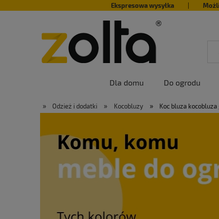
Ekspresowa wysyłka
|
Możl
Dla domu
Do ogrodu
»
»
»
Odzież i dodatki
Kocobluzy
Koc bluza kocobluza