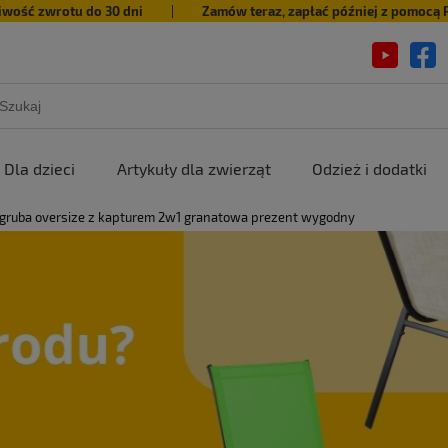
iwość zwrotu do 30 dni
|
Zamów teraz, zapłać później z pomocą 
Dla dzieci
Artykuły dla zwierząt
Odzież i dodatki
 gruba oversize z kapturem 2w1 granatowa prezent wygodny