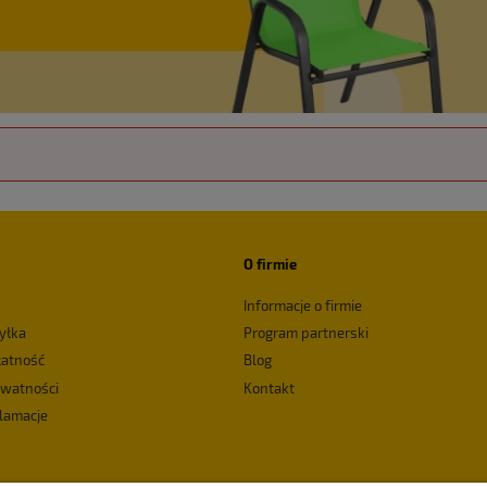
O firmie
Informacje o firmie
yłka
Program partnerski
łatność
Blog
ywatności
Kontakt
klamacje