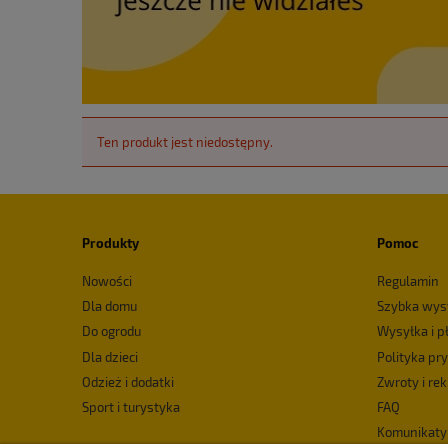
Ten produkt jest niedostępny.
Produkty
Pomoc
Nowości
Regulamin
Dla domu
Szybka wys
Do ogrodu
Wysyłka i p
Dla dzieci
Polityka pr
Odzież i dodatki
Zwroty i re
Sport i turystyka
FAQ
Komunikaty