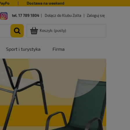
PayPo
|
Dostawa na weekend
tel. 17 789 1804
|
Dołącz do Klubu Zolta
|
Zaloguj się
Koszyk:
(pusty)
Sport i turystyka
Firma