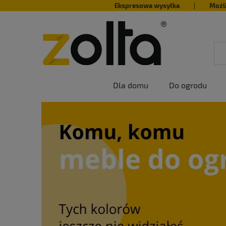
Ekspresowa wysyłka
|
Możl
Dla domu
Do ogrodu