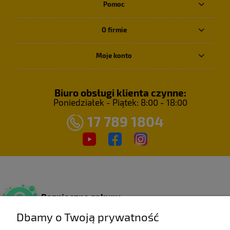
Pomoc
O firmie
Moje konto
Biuro obsługi klienta czynne:
Poniedziałek - Piątek: 8:00 - 18:00
17 789 1804
Bezpieczne zakupy
Dzięki certyfikatowi SSL.
Dbamy o Twoją prywatność