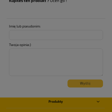
Kupiłeś ten produkt ?
Oceń go !
Imię lub pseudonim:
Twoja opinia:)
Wyślij
Produkty