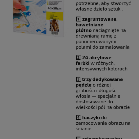
potrzebne, aby stworzyć
własne dzieło sztuki.
1️⃣
zagruntowane,
bawełniane
płótno
naciągnięte na
drewnianą ramę z
ponumerowanymi
polami do zamalowania
2️⃣
24
akrylowe
farbki
w różnych,
intensywnych kolorach
3️⃣
trzy dedykowane
pędzle
o różnej
grubości i długości
włosia — specjalnie
dostosowane do
wielkości pól na obrazie
4️⃣
haczyki
do
zamocowania obrazu na
ścianie
5️⃣
arkusz kontrolny
,