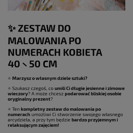
✨ ZESTAW DO
MALOWANIA PO
NUMERACH KOBIETA
40 × 50 CM
⭐
Marzysz o własnym dziele sztuki?
⭐ Szukasz czegoś, co
umili Ci długie jesienne i zimowe
wieczory
? A może chcesz
podarować bliskiej osobie
oryginalny prezent
?
⭐ Ten
kompletny zestaw do malowania po
numerach
umożliwi Ci stworzenie swojego własnego
arcydzieła, a przy tym będzie
bardzo przyjemnym i
relaksującym zajęciem!