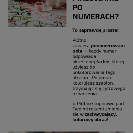
PO
NUMERACH?
To naprawdę proste!
Płótno
zawiera
ponumerowane
pola
— każdy numer
odpowiada
określonej
farbie
, której
użyjesz do
pokolorowania tego
obszaru. Po prostu
kolorujesz szablon,
trzymając się cyfrowego
oznaczenia.
⭐ Płótno stopniowo pod
Twoimi rękami zmienia
się w
zachwycający,
kolorowy obraz!