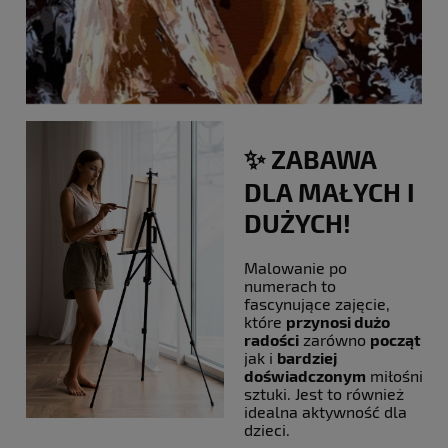
✨ ZABAWA
DLA MAŁYCH I
DUŻYCH!
Malowanie po
numerach to
fascynujące zajęcie,
które
przynosi dużo
radości
zarówno
początku
jak i
bardziej
doświadczonym
miłośniko
sztuki. Jest to również
idealna aktywność dla
dzieci.