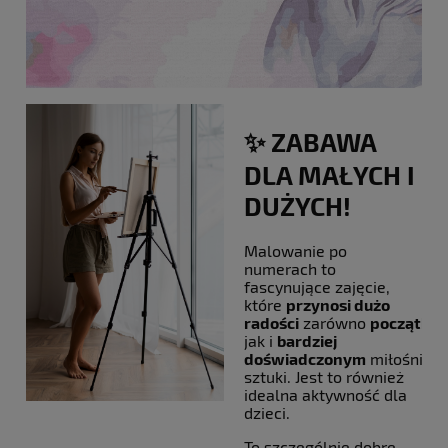
✨ ZABAWA
DLA MAŁYCH I
DUŻYCH!
Malowanie po
numerach to
fascynujące zajęcie,
które
przynosi dużo
radości
zarówno
początku
jak i
bardziej
doświadczonym
miłośniko
sztuki. Jest to również
idealna aktywność dla
dzieci.
To szczególnie dobre