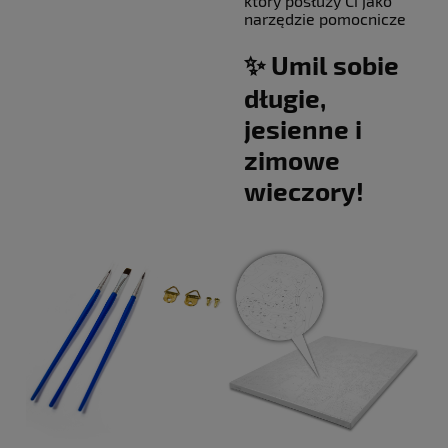
który posłuży Ci jako
narzędzie pomocnicze
✨ Umil sobie
długie,
jesienne i
zimowe
wieczory!