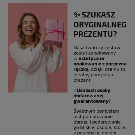
✨ SZUKASZ
ORYGINALNEGO
PREZENTU?
Nasz twórczy zestaw
został zapakowany
w
estetyczne
opakowanie z poręczną
rączką
, dzięki czemu to
idealny pomysł na
prezent.
⭐
Uśmiech osoby
obdarowanej
gwarantowany!
Świetnym pomysłem
jest pomalowanie
obrazu i podarowanie
go bliskiej osobie, która
z pewnością doceni