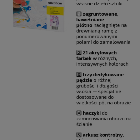
własne dzieło sztuki.
1️⃣
zagruntowane,
bawełniane
płótno
naciągnięte na
drewnianą ramę z
ponumerowanymi
polami do zamalowania
2️⃣
21
akrylowych
farbek
w różnych,
intensywnych kolorach
3️⃣
trzy dedykowane
pędzle
o różnej
grubości i długości
włosia — specjalnie
dostosowane do
wielkości pól na obrazie
4️⃣
haczyki
do
zamocowania obrazu na
ścianie
5️⃣
arkusz kontrolny
,