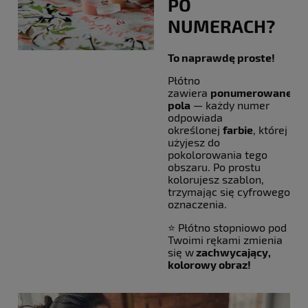
PO
NUMERACH?
To naprawdę proste!
Płótno
zawiera
ponumerowane
pola
— każdy numer
odpowiada
określonej
farbie
, której
użyjesz do
pokolorowania tego
obszaru. Po prostu
kolorujesz szablon,
trzymając się cyfrowego
oznaczenia.
⭐ Płótno stopniowo pod
Twoimi rękami zmienia
się w
zachwycający,
kolorowy obraz!