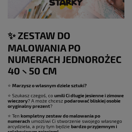
✨ ZESTAW DO
MALOWANIA PO
NUMERACH JEDNOROŻEC
40 × 50 CM
⭐
Marzysz o własnym dziele sztuki?
⭐ Szukasz czegoś, co
umili Ci długie jesienne i zimowe
wieczory
? A może chcesz
podarować bliskiej osobie
oryginalny prezent
?
⭐ Ten
kompletny zestaw do malowania po
numerach
umożliwi Ci stworzenie swojego własnego
arcydzieła, a przy tym będzie
bardzo przyjemnym i
relaksującym zajęciem!