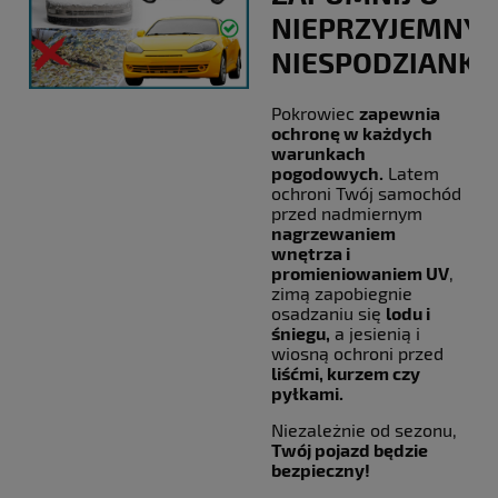
NIEPRZYJEMNY
NIESPODZIANKA
Pokrowiec
zapewnia
ochronę w każdych
warunkach
pogodowych.
Latem
ochroni Twój samochód
przed nadmiernym
nagrzewaniem
wnętrza i
promieniowaniem UV
,
zimą zapobiegnie
osadzaniu się
lodu i
śniegu,
a jesienią i
wiosną ochroni przed
liśćmi, kurzem czy
pyłkami.
Niezależnie od sezonu,
Twój pojazd będzie
bezpieczny!