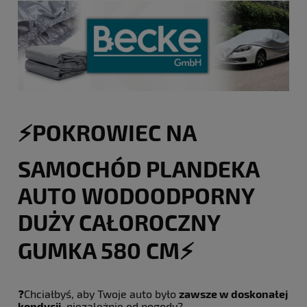
⚡️POKROWIEC NA
SAMOCHÓD PLANDEKA
AUTO WODOODPORNY
DUŻY CAŁOROCZNY
GUMKA 580 CM⚡️
❓Chciałbyś, aby Twoje auto było
zawsze w doskonałej
kondycji,
niezależnie od pogody?