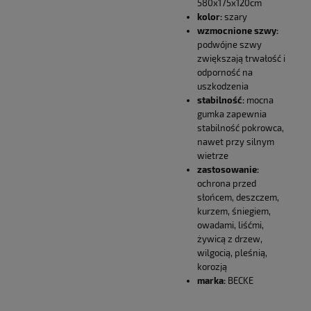
580x175x120cm
kolor:
szary
wzmocnione szwy:
podwójne szwy
zwiększają trwałość i
odporność na
uszkodzenia
stabilność:
mocna
gumka zapewnia
stabilność pokrowca,
nawet przy silnym
wietrze
zastosowanie:
ochrona przed
słońcem, deszczem,
kurzem, śniegiem,
owadami, liśćmi,
żywicą z drzew,
wilgocią, pleśnią,
korozją
marka:
BECKE