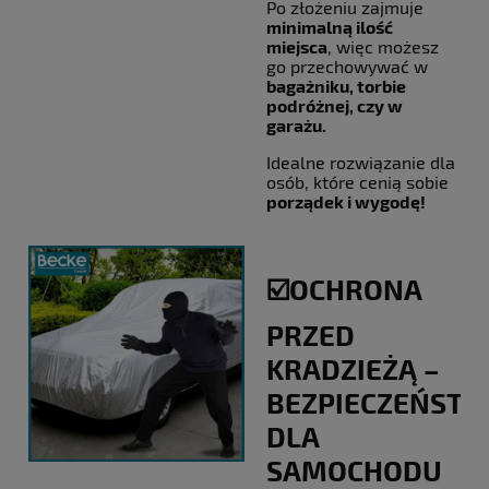
Po złożeniu zajmuje
minimalną ilość
miejsca
, więc możesz
go przechowywać w
bagażniku, torbie
podróżnej, czy w
garażu.
Idealne rozwiązanie dla
osób, które cenią sobie
porządek i wygodę!
☑️OCHRONA
PRZED
KRADZIEŻĄ –
BEZPIECZEŃST
DLA
SAMOCHODU