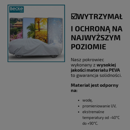
☑️WYTRZYMAŁO
I OCHRONĄ NA
NAJWYŻSZYM
POZIOMIE
Nasz pokrowiec
wykonany z
wysokiej
jakości materiału PEVA
to gwarancja solidności.
Materiał jest odporny
na:
wodę,
promieniowanie UV,
ekstremalne
temperatury od -40°C
do +90°C.