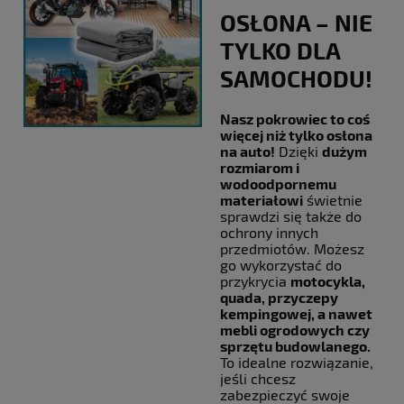
OSŁONA – NIE
TYLKO DLA
SAMOCHODU!
Nasz pokrowiec to coś
więcej niż tylko osłona
na auto!
Dzięki
dużym
rozmiarom i
wodoodpornemu
materiałowi
świetnie
sprawdzi się także do
ochrony innych
przedmiotów. Możesz
go wykorzystać do
przykrycia
motocykla,
quada, przyczepy
kempingowej, a nawet
mebli ogrodowych czy
sprzętu budowlanego.
To idealne rozwiązanie,
jeśli chcesz
zabezpieczyć swoje