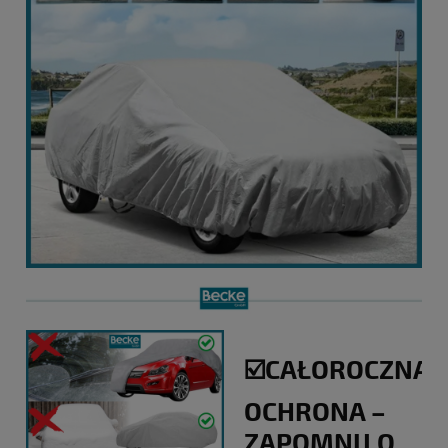
☑️CAŁOROCZNA
OCHRONA –
ZAPOMNIJ O