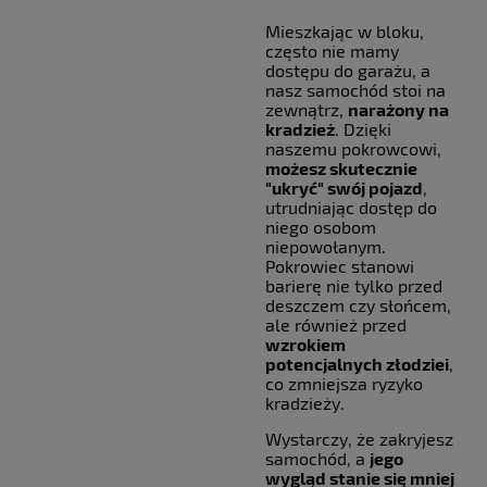
Mieszkając w bloku,
często nie mamy
dostępu do garażu, a
nasz samochód stoi na
zewnątrz,
narażony na
kradzież
. Dzięki
naszemu pokrowcowi,
możesz skutecznie
"ukryć" swój pojazd
,
utrudniając dostęp do
niego osobom
niepowołanym.
Pokrowiec stanowi
barierę nie tylko przed
deszczem czy słońcem,
ale również przed
wzrokiem
potencjalnych złodziei
,
co zmniejsza ryzyko
kradzieży.
Wystarczy, że zakryjesz
samochód, a
jego
wygląd stanie się mniej