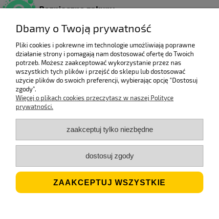
Bezpieczne zakupy
Dzięki certyfikatowi SSL.
Dbamy o Twoją prywatność
Pliki cookies i pokrewne im technologie umożliwiają poprawne
działanie strony i pomagają nam dostosować ofertę do Twoich
Wieloletni laureat
potrzeb. Możesz zaakceptować wykorzystanie przez nas
rankingu e-Gazele Biznesu.
wszystkich tych plików i przejść do sklepu lub dostosować
użycie plików do swoich preferencji, wybierając opcję "Dostosuj
zgody".
Więcej o plikach cookies przeczytasz w naszej Polityce
prywatności.
Wysyłka z Polski
Gwarancją szybkiej dostawy.
zaakceptuj tylko niezbędne
dostosuj zgody
Jesteśmy ECO
Stosujemy biodegradowalne opakowania.
ZAAKCEPTUJ WSZYSTKIE