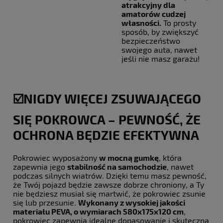
atrakcyjny dla
amatorów cudzej
własności.
To prosty
sposób, by zwiększyć
bezpieczeństwo
swojego auta, nawet
jeśli nie masz garażu!
☑️NIGDY WIĘCEJ ZSUWAJĄCEGO
SIĘ POKROWCA – PEWNOŚĆ, ŻE
OCHRONA BĘDZIE EFEKTYWNA
Pokrowiec wyposażony
w mocną gumkę
, która
zapewnia jego
stabilność na samochodzie
, nawet
podczas silnych wiatrów. Dzięki temu masz pewność,
że Twój pojazd będzie zawsze dobrze chroniony, a Ty
nie będziesz musiał się martwić, że pokrowiec zsunie
się lub przesunie.
Wykonany z wysokiej jakości
materiału PEVA, o wymiarach 580x175x120 cm
,
pokrowiec zapewnia idealne dopasowanie i skuteczną