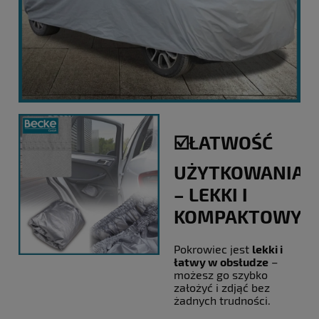
☑️ŁATWOŚĆ
UŻYTKOWANIA
– LEKKI I
KOMPAKTOWY
Pokrowiec jest
lekki i
łatwy w obsłudze
–
możesz go szybko
założyć i zdjąć bez
żadnych trudności.