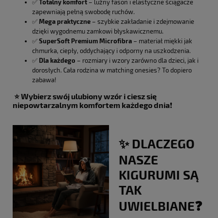
✅
Totalny komfort
– luźny fason i elastyczne ściągacze
zapewniają pełną swobodę ruchów.
✅
Mega praktyczne
– szybkie zakładanie i zdejmowanie
dzięki wygodnemu zamkowi błyskawicznemu.
✅
SuperSoft Premium Microfibra
– materiał miękki jak
chmurka, ciepły, oddychający i odporny na uszkodzenia.
✅
Dla każdego
– rozmiary i wzory zarówno dla dzieci, jak i
dorosłych. Cała rodzina w matching onesies? To dopiero
zabawa!
⭐️ Wybierz swój ulubiony wzór i ciesz się
niepowtarzalnym komfortem każdego dnia
❗️
✨ DLACZEGO
NASZE
KIGURUMI SĄ
TAK
UWIELBIANE❓