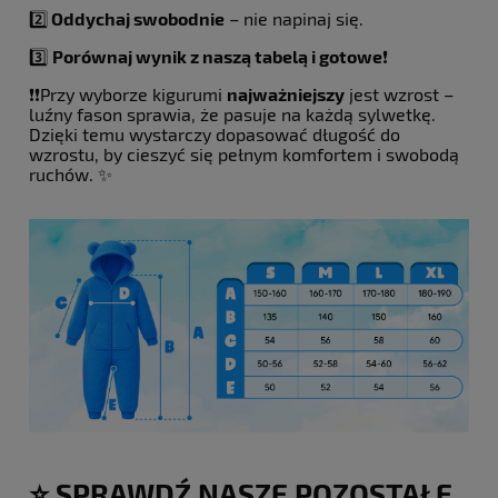
2️⃣
Oddychaj swobodnie
– nie napinaj się.
3️⃣
Porównaj wynik z naszą tabelą i gotowe
❗️
❗️❗️Przy wyborze kigurumi
najważniejszy
jest wzrost –
luźny fason sprawia, że pasuje na każdą sylwetkę.
Dzięki temu wystarczy dopasować długość do
wzrostu, by cieszyć się pełnym komfortem i swobodą
ruchów. ✨
⭐️ SPRAWDŹ NASZE POZOSTAŁE