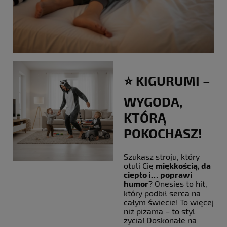
⭐️ KIGURUMI –
WYGODA,
KTÓRĄ
POKOCHASZ!
Szukasz stroju, który
otuli Cię
miękkością, da
ciepło i… poprawi
humor
? Onesies to hit,
który podbił serca na
całym świecie! To więcej
niż piżama – to styl
życia! Doskonałe na