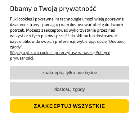
Dzięki certyfikatowi SSL.
Dbamy o Twoją prywatność
Pliki cookies i pokrewne im technologie umożliwiają poprawne
działanie strony i pomagają nam dostosować ofertę do Twoich
Wieloletni laureat
potrzeb. Możesz zaakceptować wykorzystanie przez nas
rankingu e-Gazele Biznesu.
wszystkich tych plików i przejść do sklepu lub dostosować
użycie plików do swoich preferencji, wybierając opcję "Dostosuj
zgody".
Więcej o plikach cookies przeczytasz w naszej Polityce
prywatności.
Wysyłka z Polski
Gwarancją szybkiej dostawy.
zaakceptuj tylko niezbędne
dostosuj zgody
Jesteśmy ECO
Stosujemy biodegradowalne opakowania.
ZAAKCEPTUJ WSZYSTKIE
Sklep internetowy
Shoper.pl
pokaż pełną wersję strony