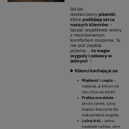
Od lat
dostarczamy
piżamki
,
które
podbijają serca
naszych klientów
–
łącząc wyjątkowe wzory
z niezrównanym
komfortem noszenia. To
nie jest zwykła
piżama…
to magia
wygody i zabawy w
jednym!
✨
️▶️
Klienci kochają je za:
Miękkość i ciepło
–
materiał, w którym od
razu chce się wtulić.
Praktyczne detale
–
ukryty zamek, tylna
klapka i kieszenie dla
maksymalnej wygody.
Luźny krój
– pełna
swoboda ruchów, zero