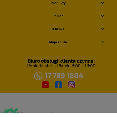
Produkty
Pomoc
O firmie
Moje konto
Biuro obsługi klienta czynne:
Poniedziałek - Piątek: 8:00 - 18:00
17 789 1804
Bezpieczne zakupy