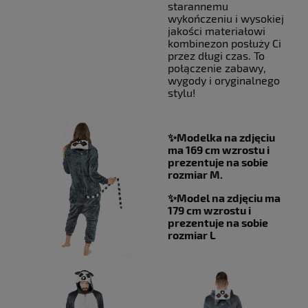
starannemu
wykończeniu i wysokiej
jakości materiałowi
kombinezon posłuży Ci
przez długi czas. To
połączenie zabawy,
wygody i oryginalnego
stylu!
✨Modelka na zdj
ę
ciu
ma 169 cm wzrostu i
prezentuje na sobie
rozmiar M.
✨Model na zdj
ę
ciu ma
179 cm wzrostu i
prezentuje na sobie
rozmiar L