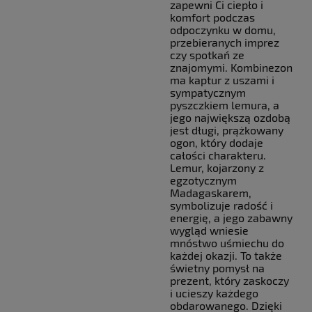
zapewni Ci ciepło i
komfort podczas
odpoczynku w domu,
przebieranych imprez
czy spotkań ze
znajomymi. Kombinezon
ma kaptur z uszami i
sympatycznym
pyszczkiem lemura, a
jego największą ozdobą
jest długi, prążkowany
ogon, który dodaje
całości charakteru.
Lemur, kojarzony z
egzotycznym
Madagaskarem,
symbolizuje radość i
energię, a jego zabawny
wygląd wniesie
mnóstwo uśmiechu do
każdej okazji. To także
świetny pomysł na
prezent, który zaskoczy
i ucieszy każdego
obdarowanego. Dzięki