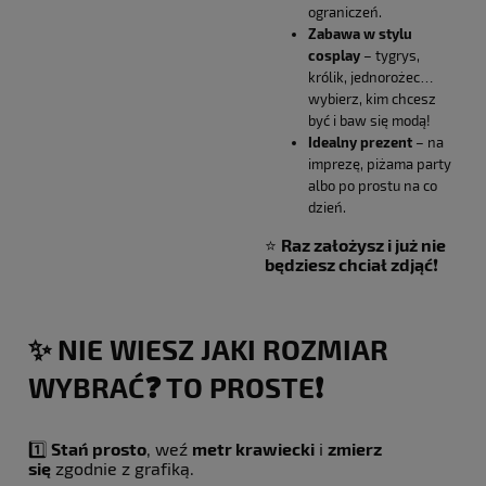
ograniczeń.
Zabawa w stylu
cosplay
– tygrys,
królik, jednorożec…
wybierz, kim chcesz
być i baw się modą!
Idealny prezent
– na
imprezę, piżama party
albo po prostu na co
dzień.
⭐️
Raz założysz i już nie
będziesz chciał zdjąć
❗️
✨ NIE WIESZ JAKI ROZMIAR
WYBRAĆ❓ TO PROSTE❗️
1️⃣
Stań prosto
, weź
metr krawiecki
i
zmierz
się
zgodnie z grafiką.