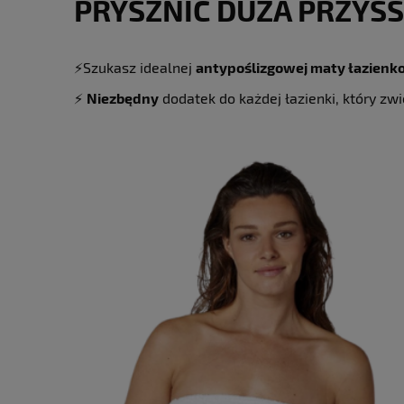
PRYSZNIC DUŻA PRZYS
⚡️Szukasz idealnej
antypoślizgowej maty łazienk
⚡️
Niezbędny
dodatek do każdej łazienki, który zw