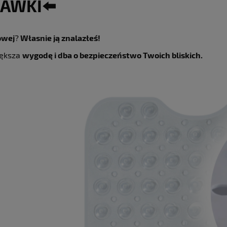
SAWKI⬅️
owej
?
Własnie ją znalazłeś!
iększa
wygodę i dba o bezpieczeństwo Twoich bliskich.