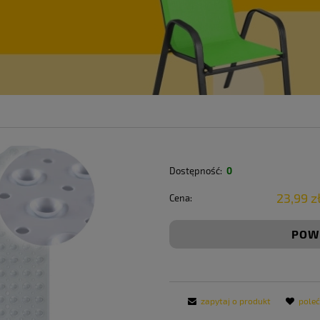
Dostępność:
0
23,99 z
Cena:
POW
zapytaj o produkt
pole