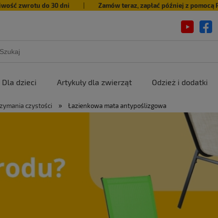
iwość zwrotu do 30 dni
|
Zamów teraz, zapłać później z pomocą 
Dla dzieci
Artykuły dla zwierząt
Odzież i dodatki
»
rzymania czystości
Łazienkowa mata antypoślizgowa