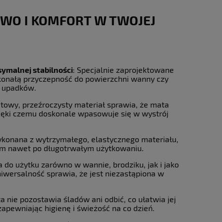
TWO I KOMFORT W TWOJEJ
ymalnej stabilności
: Specjalnie zaprojektowane
konałą przyczepność do powierzchni wanny czy
o upadków.
atowy, przeźroczysty materiał sprawia, że mata
zięki czemu doskonale wpasowuje się w wystrój
ykonana z wytrzymałego, elastycznego materiału,
om nawet po długotrwałym użytkowaniu.
na do użytku zarówno w wannie, brodziku, jak i jako
iwersalność sprawia, że jest niezastąpiona w
ta nie pozostawia śladów ani odbić, co ułatwia jej
zapewniając higienę i świeżość na co dzień.