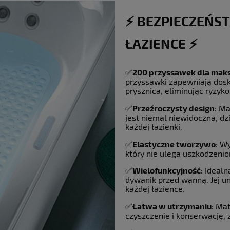
⚡️ BEZPIECZEŃS
ŁAZIENCE ⚡️
✅
200 przyssawek dla maks
przyssawki zapewniają dos
prysznica, eliminując ryzyk
✅
Przeźroczysty design
: M
jest niemal niewidoczna, d
każdej łazienki.
✅
Elastyczne tworzywo
: W
który nie ulega uszkodzeni
✅
Wielofunkcyjność
: Ideal
dywanik przed wanną. Jej un
każdej łazience.
✅
Łatwa w utrzymaniu
: Ma
czyszczenie i konserwację, 