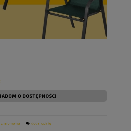
ł
IADOM O DOSTĘPNOŚCI
ć znajomemu
dodaj opinię