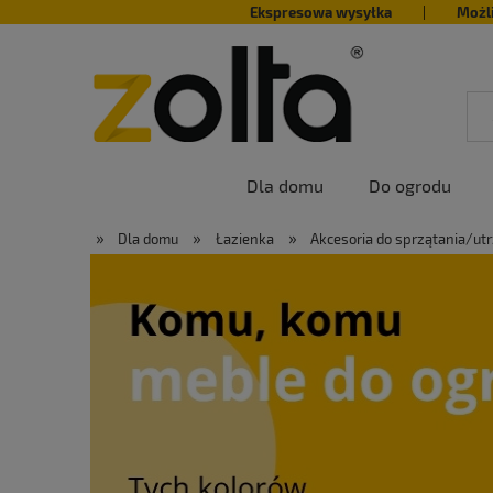
Ekspresowa wysyłka
|
Możl
Dla domu
Do ogrodu
»
»
»
Dla domu
Łazienka
Akcesoria do sprzątania/ut