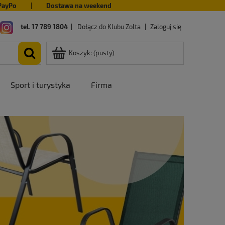
PayPo
|
Dostawa na weekend
tel. 17 789 1804
|
Dołącz do Klubu Zolta
|
Zaloguj się
Koszyk:
(pusty)
Sport i turystyka
Firma