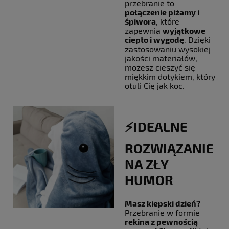
przebranie to
połączenie piżamy i
śpiwora
, które
zapewnia
wyjątkowe
ciepło i wygodę
. Dzięki
zastosowaniu wysokiej
jakości materiałów,
możesz cieszyć się
miękkim dotykiem, który
otuli Cię jak koc.
⚡️IDEALNE
ROZWIĄZANIE
NA ZŁY
HUMOR
Masz kiepski dzień?
Przebranie w formie
rekina z pewnością