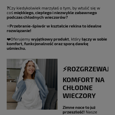
❓Czy kiedykolwiek marzyłaś o tym, by wtulić się w
coś
miękkiego, ciepłego i niezwykle zabawnego
podczas chłodnych wieczorów?
⭐️
Przebranie-śpiwór w kształcie rekina to idealne
rozwiązanie!
❤️‍Oferujemy
wyjątkowy produkt
, który
łączy w sobie
komfort, funkcjonalność oraz sporą dawkę
uśmiechu.
⚡️ROZGRZEWAJĄ
KOMFORT NA
CHŁODNE
WIECZORY
Zimne noce to już
przeszłość!
Nasze