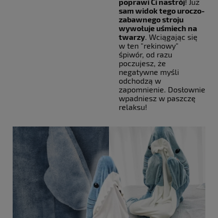
poprawi Ci nastrój
! Już
sam widok tego uroczo-
zabawnego stroju
wywołuje uśmiech na
twarzy
. Wciągając się
w ten "rekinowy"
śpiwór, od razu
poczujesz, że
negatywne myśli
odchodzą w
zapomnienie. Dosłownie
wpadniesz w paszczę
relaksu!