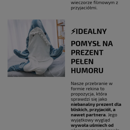
wieczorze filmowym z
przyjaciółmi.
⚡️IDEALNY
POMYSŁ NA
PREZENT
PEŁEN
HUMORU
Nasze przebranie w
formie rekina to
propozycja, która
sprawdzi się jako
niebanalny prezent dla
bliskich, przyjaciół, a
nawet partnera
. Jego
wyjątkowy wygląd
wywoła uśmiech od