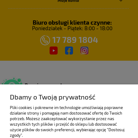
Moje konto
Biuro obsługi klienta czynne:
Poniedziałek - Piątek: 8:00 - 18:00
17 789 1804
Bezpieczne zakupy
Dzięki certyfikatowi SSL.
Dbamy o Twoją prywatność
Pliki cookies i pokrewne im technologie umożliwiają poprawne
działanie strony i pomagają nam dostosować ofertę do Twoich
Wieloletni laureat
potrzeb. Możesz zaakceptować wykorzystanie przez nas
rankingu e-Gazele Biznesu.
wszystkich tych plików i przejść do sklepu lub dostosować
użycie plików do swoich preferencji, wybierając opcję "Dostosuj
zgody".