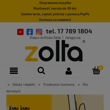
Ekspresowa wysyłka
Możliwość zwrotu do 30 dni
Zamów teraz, zapłać później z pomocą PayPo
Dostawa na weekend
tel. 17 789 1804
Dołącz do Klubu Zolta
|
Zaloguj się
»
»
»
Odzież i dodatki
Przebrania i kostiumy
Dla
dorosłych