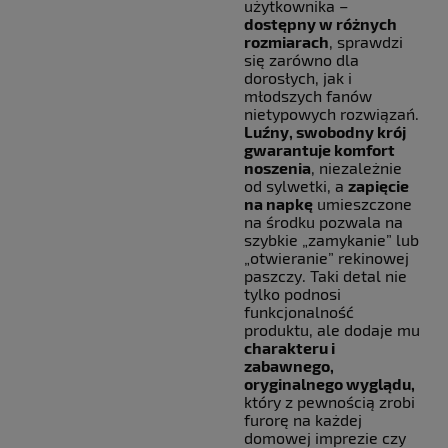
użytkownika –
dostępny w różnych
rozmiarach
, sprawdzi
się zarówno dla
dorosłych, jak i
młodszych fanów
nietypowych rozwiązań.
Luźny, swobodny krój
gwarantuje komfort
noszenia
, niezależnie
od sylwetki, a
zapięcie
na napkę
umieszczone
na środku pozwala na
szybkie „zamykanie” lub
„otwieranie” rekinowej
paszczy. Taki detal nie
tylko podnosi
funkcjonalność
produktu, ale dodaje mu
charakteru i
zabawnego,
oryginalnego wyglądu,
który z pewnością zrobi
furorę na każdej
domowej imprezie czy