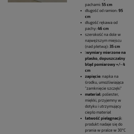
pachami:
55 cm
długość od ramion:
95
cm
długość rękawa od
pachy:
46 cm
szerokość na dole w
najwęższym miejscu
(nad płetwą):
35 cm
❕
wymiary mierzone na
płasko, dopuszczalny
błąd pomiarowy +/- 4
cm
zapięcie:
napka na
środku, umożliwiająca
"zamknięcie szczęki"
materiał:
poliester,
miękki, przyjemny w
dotyku i utrzymujący
ciepło materiał
łatwość pielęgnacji:
produkt nadaje się do
prania w pralce w 30°C