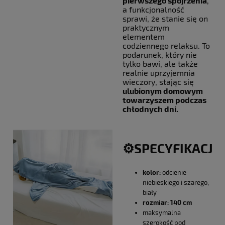
pierwszego spojrzenia
,
a funkcjonalność
sprawi, że stanie się on
praktycznym
elementem
codziennego relaksu. To
podarunek, który nie
tylko bawi, ale także
realnie uprzyjemnia
wieczory, stając się
ulubionym domowym
towarzyszem podczas
chłodnych dni.
⚙️SPECYFIKACJA
kolor:
odcienie
niebieskiego i szarego,
biały
rozmiar: 140 cm
maksymalna
szerokość pod