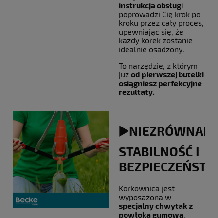
instrukcja obsługi
poprowadzi Cię krok po
kroku przez cały proces,
upewniając się, że
każdy korek zostanie
idealnie osadzony.
To narzędzie, z którym
już
od pierwszej butelki
osiągniesz perfekcyjne
rezultaty.
▶️NIEZRÓWNAN
STABILNOŚĆ I
BEZPIECZEŃST
Korkownica jest
wyposażona w
specjalny chwytak z
powłoką gumową
,