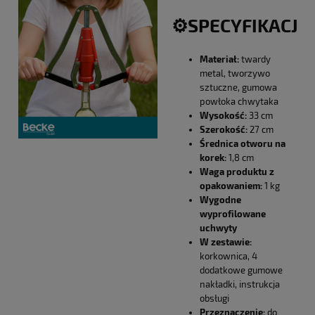
⚙️SPECYFIKACJA
Materiał:
twardy
metal, tworzywo
sztuczne, gumowa
powłoka chwytaka
Wysokość:
33 cm
Szerokość:
27 cm
Średnica otworu na
korek:
1,8 cm
Waga produktu z
opakowaniem:
1 kg
Wygodne
wyprofilowane
uchwyty
W zestawie:
korkownica, 4
dodatkowe gumowe
nakładki, instrukcja
obsługi
Przeznaczenie:
do