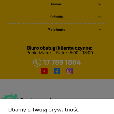
Pomoc
O firmie
Moje konto
Biuro obsługi klienta czynne:
Poniedziałek - Piątek: 8:00 - 18:00
17 789 1804
Bezpieczne zakupy
Dzięki certyfikatowi SSL.
Dbamy o Twoją prywatność