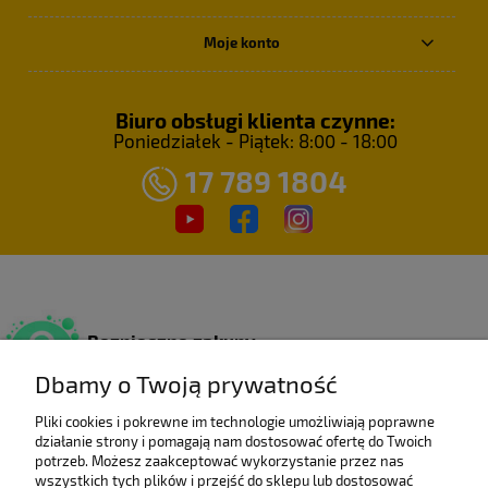
Moje konto
Biuro obsługi klienta czynne:
Poniedziałek - Piątek: 8:00 - 18:00
17 789 1804
Bezpieczne zakupy
Dzięki certyfikatowi SSL.
Dbamy o Twoją prywatność
Pliki cookies i pokrewne im technologie umożliwiają poprawne
działanie strony i pomagają nam dostosować ofertę do Twoich
Wieloletni laureat
potrzeb. Możesz zaakceptować wykorzystanie przez nas
rankingu e-Gazele Biznesu.
wszystkich tych plików i przejść do sklepu lub dostosować