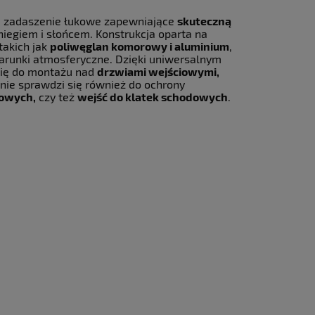
ie zadaszenie łukowe zapewniające
skuteczną
iegiem i słońcem. Konstrukcja oparta na
takich jak
poliwęglan komorowy i aluminium
,
arunki atmosferyczne. Dzięki uniwersalnym
się do montażu nad
drzwiami wejściowymi,
lnie sprawdzi się również do ochrony
owych,
czy też
wejść do klatek schodowych
.