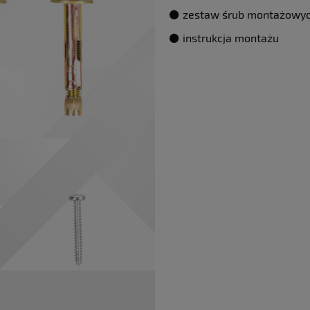
⚫️ zestaw śrub montażowy
⚫️ instrukcja montażu