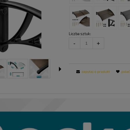
Liczba sztuk:
zapytaj o produkt
pole