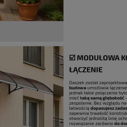
☑️ MODUŁOWA K
ŁĄCZENIE
Daszek został zaprojektowa
budowa
umożliwia łączenie
jednak takie połączenie był
mieć
taką samą głębokość
–
zespolenie. Bez względu na
łatwością
dopasujesz zadas
zapewnia trwałość konstruk
stworzyć jednolitą linię oc
rozwiązanie zarówno
do do