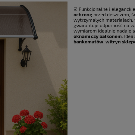
☑️ Funkcjonalne i eleganck
ochronę
przed deszczem, śn
wytrzymałych materiałach, 
gwarantuje odporność na w
wymiarom idealnie nadaje 
oknami czy balkonem
. Idea
bankomatów, witryn sklep