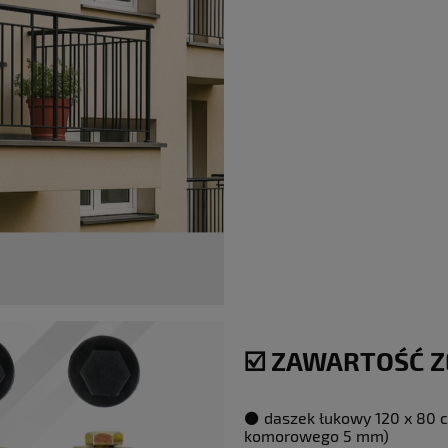
☑️ ZAWARTOŚĆ 
⚫️ daszek łukowy 120 x 80 c
komorowego 5 mm)