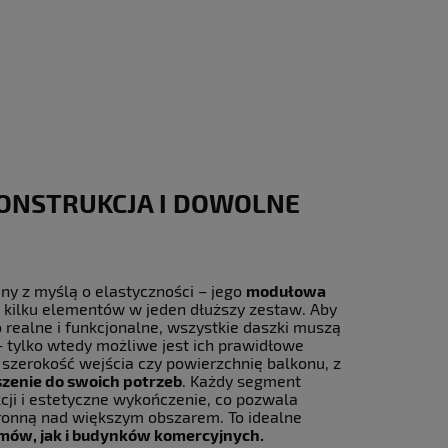
ONSTRUKCJA I DOWOLNE
ny z myślą o elastyczności – jego
modułowa
 kilku elementów w jeden dłuższy zestaw. Aby
o realne i funkcjonalne, wszystkie daszki muszą
 tylko wtedy możliwe jest ich prawidłowe
 szerokość wejścia czy powierzchnię balkonu, z
zenie do swoich potrzeb
. Każdy segment
cji i estetyczne wykończenie, co pozwala
hronną nad większym obszarem. To idealne
mów, jak i budynków komercyjnych.