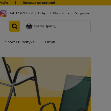
PayPo
|
Dostawa na weekend
tel. 17 789 1804
|
Dołącz do Klubu Zolta
|
Zaloguj się
Koszyk:
(pusty)
Sport i turystyka
Firma