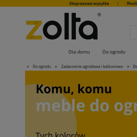
Ekspresowa wysyłka
|
Możl
Dla domu
Do ogrodu
»
»
»
Do ogrodu
Zadaszenie ogrodowe i balkonowe
Da