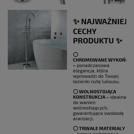
✨ NAJWAŻNIEJS
CECHY
PRODUKTU ✨
⭕️
CHROMOWANE WYKOŃCZE
–
ponadczasowa
elegancja, która
wprowadzi do Twojej
łazienki nutę luksusu.
⭕️
WOLNOSTOJĄCA
KONSTRUKCJA –
idealna
do wanien
wolnostojących,
gwarantująca swobodę
aranżacji.
⭕️
TRWAŁE MATERIAŁY
–
korpus wykonany z