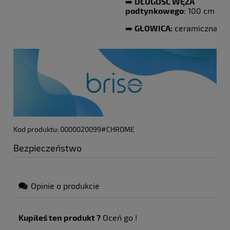
➡️
DŁUGOŚĆ WĘŻA
podtynkowego
: 100 cm
➡️
GŁOWICA:
ceramiczna
Kod produktu: 0000020099#CHROME
Bezpieczeństwo
Opinie o produkcie
Kupiłeś ten produkt ?
Oceń go !