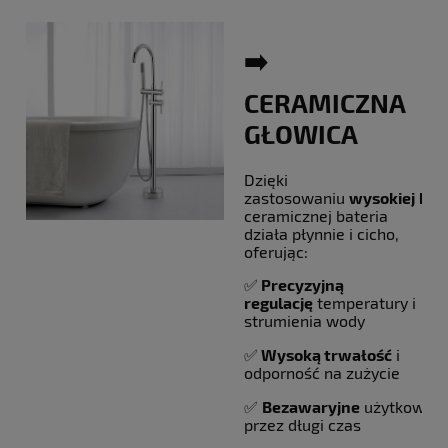
➡️
CERAMICZNA
GŁOWICA
Dzięki
zastosowaniu
wysokiej
kla
ceramicznej bateria
działa płynnie i cicho,
oferując:
✅
Precyzyjną
regulację
temperatury i
strumienia wody
✅
Wysoką trwałość
i
odporność na zużycie
✅
Bezawaryjne
użytkowani
przez długi czas