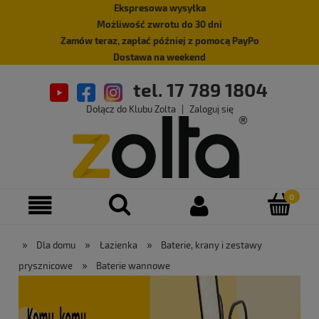
Ekspresowa wysyłka
Możliwość zwrotu do 30 dni
Zamów teraz, zapłać później z pomocą PayPo
Dostawa na weekend
tel. 17 789 1804
Dołącz do Klubu Zolta
|
Zaloguj się
»
»
»
Dla domu
Łazienka
Baterie, krany i zestawy
»
prysznicowe
Baterie wannowe