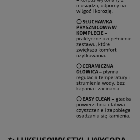
mosiądzu, odporny na
wilgoć i korozję.
⭕️
SŁUCHAWKA
PRYSZNICOWA W
KOMPLECIE –
praktyczne uzupełnienie
zestawu, które
zwiększa komfort
użytkowania.
⭕️
CERAMICZNA
GŁOWICA –
płynna
regulacja temperatury i
strumienia wody, bez
kapania i zacinania.
⭕️
EASY CLEAN –
gładka
powierzchnia ułatwia
czyszczenie i zapobiega
osadzaniu się kamienia.
✨ LUKSUSOWY STYL I WYGODA