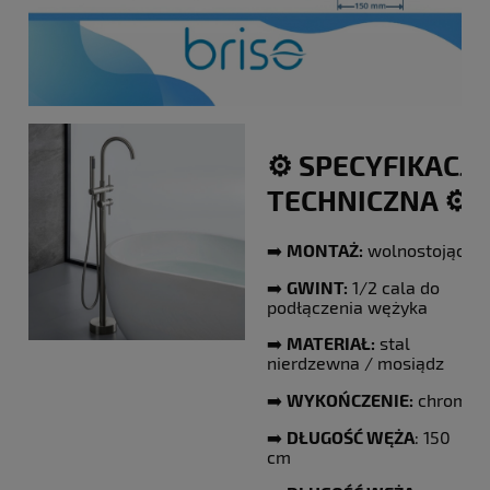
⚙️ SPECYFIKACJA
TECHNICZNA ⚙️
➡️
MONTAŻ:
wolnostojąca
➡️
GWINT:
1/2 cala do
podłączenia wężyka
➡️
MATERIAŁ:
stal
nierdzewna / mosiądz
➡️
WYKOŃCZENIE:
chromow
➡️
DŁUGOŚĆ WĘŻA
: 150
cm