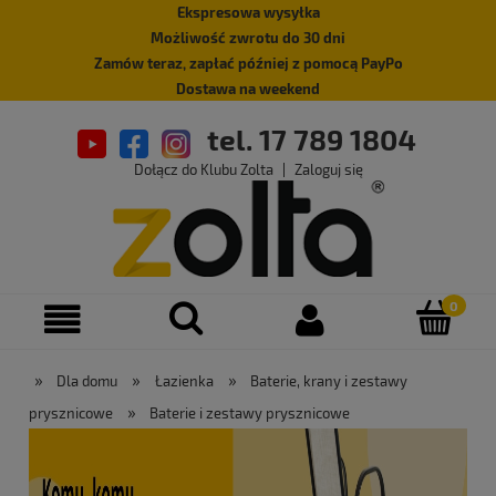
Ekspresowa wysyłka
Możliwość zwrotu do 30 dni
Zamów teraz, zapłać później z pomocą PayPo
Dostawa na weekend
tel. 17 789 1804
Dołącz do Klubu Zolta
|
Zaloguj się
»
»
»
Dla domu
Łazienka
Baterie, krany i zestawy
»
prysznicowe
Baterie i zestawy prysznicowe