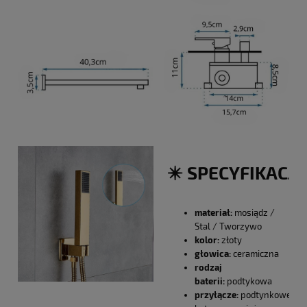
✴️ SPECYFIKACJA
materiał:
mosiądz /
Stal / Tworzywo
kolor:
złoty
głowica:
ceramiczna
rodzaj
baterii:
podtykowa
przyłącze:
podtynkowe,