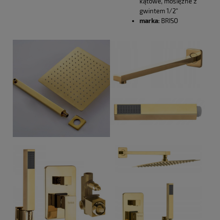
kątowe, mosiężne z
gwintem 1/2"
marka:
BRISO