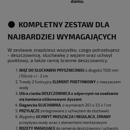
domu.
⚫ KOMPLETNY ZESTAW DLA
NAJBARDZIEJ WYMAGAJĄCYCH
W zestawie znajdziesz wszystko, czego potrzebujesz
- deszczownicę, słuchawkę z wężem oraz uchwyt
punktowy, a także ramię ścienne deszczownicy.
WĄŻ DO SŁUCHAWKI PRYSZNICOWEJ
o długości 1500 mm
(150cm) +/- 2 cm
Trwały 2 funkcyjny
ELEMENT PODTYNKOWY
z mieszaczem
wody
Ultra cienka DESZCZOWNICA z
odpornymi na osadzanie
się kamienia silikonowymi dyszami
Elegancka
SŁUCHAWKA
, o wymiarach 20,1 x 3,5 x 1 cm
PRZYŁĄCZE
zintegrowane z uchwytem do słuchawki
Wygodny
UCHWYT MIESZACZA I REGULACJI, ZMIANY
przepływu wody wraz z elementami montażowymi
ROZETY MASKUJĄCE
do ramienia deszczownicy i uchwytu