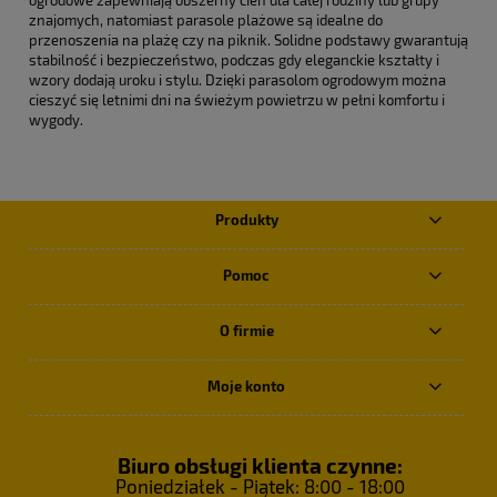
ogrodowe zapewniają obszerny cień dla całej rodziny lub grupy
znajomych, natomiast parasole plażowe są idealne do
przenoszenia na plażę czy na piknik. Solidne podstawy gwarantują
stabilność i bezpieczeństwo, podczas gdy eleganckie kształty i
wzory dodają uroku i stylu. Dzięki parasolom ogrodowym można
cieszyć się letnimi dni na świeżym powietrzu w pełni komfortu i
wygody.
Produkty
Pomoc
O firmie
Moje konto
Biuro obsługi klienta czynne:
Poniedziałek - Piątek: 8:00 - 18:00