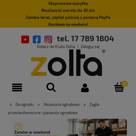
Ekspresowa wysyłka
Możliwość zwrotu do 30 dni
Zamów teraz, zapłać później z pomocą PayPo
Dostawa na weekend
tel. 17 789 1804
Dołącz do Klubu Zolta
|
Zaloguj się
»
»
»
Do ogrodu
Akcesoria ogrodowe
Żagle
przeciwsłoneczne i parasole ogrodowe