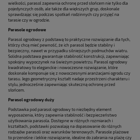
wielkości, parasol zapewnia ochronę przed słońcem nie tylko dla
pojedynczych osób, ale także dla większych grup, doskonale
sprawdzając się podczas spotkań rodzinnych czy przyjęć na
tarasie czy w ogrodzie.
Parasole ogrodowe
Parasol ogrodowy z podstawą to praktyczne rozwiązanie dla tych,
którzy chcą mieć pewność, że ich parasol będzie stabilny i
bezpieczny, nawet w przypadku silniejszych podmuchów wiatru.
Solidna podstawa gwarantuje stabilność konstrukcji, zapewniając
spokojny wypoczynek na świeżym powietrzu. Parasol ogrodowy
kwadratowy to eleganckie i nowoczesne rozwiązanie, które
doskonale komponuje się z nowoczesnymi aranżacjami ogrodu czy
tarasu. Jego geometryczny kształt nadaje przestrzeni charakteru i
stylu, jednocześnie zapewniając skuteczną ochronę przed
słońcem.
Parasol ogrodowy duży
Podstawka pod parasol ogrodowy to niezbędny element
wyposażenia, który zapewnia stabilność i bezpieczeństwo
użytkowania parasola. Dostępne w różnych rozmiarach i
kształtach, podstawki pozwalają na dopasowanie do różnych
rodzajów parasoli oraz warunków terenowych. Parasole plażowe
to przenośne i lekkie rozwiązanie, idealne do zabrania na plażę czy