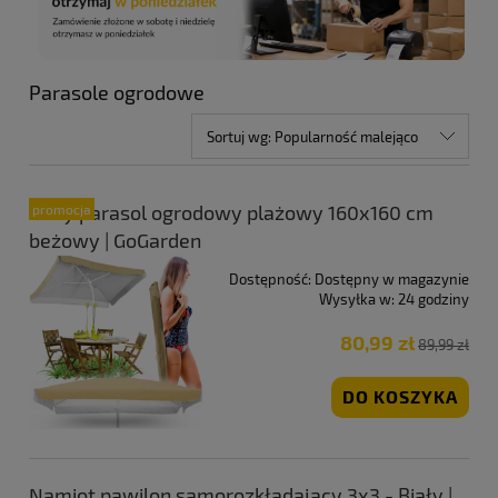
Parasole ogrodowe
Sortuj wg:
Popularność malejąco
Duży parasol ogrodowy plażowy 160x160 cm
promocja
beżowy | GoGarden
Dostępność:
Dostępny w magazynie
Wysyłka w:
24 godziny
80,99 zł
89,99 zł
DO KOSZYKA
Namiot pawilon samorozkładający 3x3 - Biały |