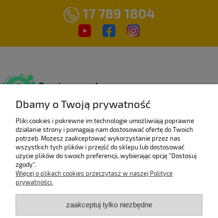
17 789 1804
Bezpieczne zakupy
Dzięki certyfikatowi SSL.
Dbamy o Twoją prywatność
Pliki cookies i pokrewne im technologie umożliwiają poprawne
działanie strony i pomagają nam dostosować ofertę do Twoich
Wieloletni laureat
potrzeb. Możesz zaakceptować wykorzystanie przez nas
rankingu e-Gazele Biznesu.
wszystkich tych plików i przejść do sklepu lub dostosować
użycie plików do swoich preferencji, wybierając opcję "Dostosuj
zgody".
Więcej o plikach cookies przeczytasz w naszej Polityce
prywatności.
Wysyłka z Polski
Gwarancją szybkiej dostawy.
zaakceptuj tylko niezbędne