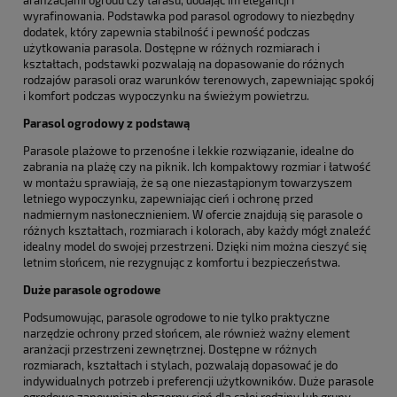
aranżacjami ogrodu czy tarasu, dodając im elegancji i
wyrafinowania. Podstawka pod parasol ogrodowy to niezbędny
dodatek, który zapewnia stabilność i pewność podczas
użytkowania parasola. Dostępne w różnych rozmiarach i
kształtach, podstawki pozwalają na dopasowanie do różnych
rodzajów parasoli oraz warunków terenowych, zapewniając spokój
i komfort podczas wypoczynku na świeżym powietrzu.
Parasol ogrodowy z podstawą
Parasole plażowe to przenośne i lekkie rozwiązanie, idealne do
zabrania na plażę czy na piknik. Ich kompaktowy rozmiar i łatwość
w montażu sprawiają, że są one niezastąpionym towarzyszem
letniego wypoczynku, zapewniając cień i ochronę przed
nadmiernym nasłonecznieniem. W ofercie znajdują się parasole o
różnych kształtach, rozmiarach i kolorach, aby każdy mógł znaleźć
idealny model do swojej przestrzeni. Dzięki nim można cieszyć się
letnim słońcem, nie rezygnując z komfortu i bezpieczeństwa.
Duże parasole ogrodowe
Podsumowując, parasole ogrodowe to nie tylko praktyczne
narzędzie ochrony przed słońcem, ale również ważny element
aranżacji przestrzeni zewnętrznej. Dostępne w różnych
rozmiarach, kształtach i stylach, pozwalają dopasować je do
indywidualnych potrzeb i preferencji użytkowników. Duże parasole