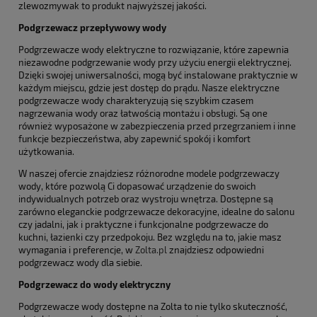
zlewozmywak to produkt najwyższej jakości.
Podgrzewacz przepływowy wody
Podgrzewacze wody elektryczne to rozwiązanie, które zapewnia
niezawodne podgrzewanie wody przy użyciu energii elektrycznej.
Dzięki swojej uniwersalności, mogą być instalowane praktycznie w
każdym miejscu, gdzie jest dostęp do prądu. Nasze elektryczne
podgrzewacze wody charakteryzują się szybkim czasem
nagrzewania wody oraz łatwością montażu i obsługi. Są one
również wyposażone w zabezpieczenia przed przegrzaniem i inne
funkcje bezpieczeństwa, aby zapewnić spokój i komfort
użytkowania.
W naszej ofercie znajdziesz różnorodne modele podgrzewaczy
wody, które pozwolą Ci dopasować urządzenie do swoich
indywidualnych potrzeb oraz wystroju wnętrza. Dostępne są
zarówno eleganckie podgrzewacze dekoracyjne, idealne do salonu
czy jadalni, jak i praktyczne i funkcjonalne podgrzewacze do
kuchni, łazienki czy przedpokoju. Bez względu na to, jakie masz
wymagania i preferencje, w
Zolta.pl
znajdziesz odpowiedni
podgrzewacz wody dla siebie.
Podgrzewacz do wody elektryczny
Podgrzewacze wody dostępne na Zolta to nie tylko skuteczność,