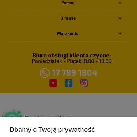
Pomoc
O firmie
Moje konto
Biuro obsługi klienta czynne:
Poniedziałek - Piątek: 8:00 - 18:00
17 789 1804
Bezpieczne zakupy
Dzięki certyfikatowi SSL.
Dbamy o Twoją prywatność