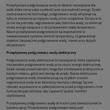
Przepływowe podgrzewacze wody to idealne rozwiązanie dla
osób, które cenią sobie szybkość oraz oszczędność energii. Dzięki
zastosowaniu tej technologii, podgrzewacz wody aktywuje się
tylko w momencie przepływu wody przez urządzenie. Oznacza to,
że nie ma potrzeby nagrzewania całej zbiornika wody, co eliminuje
straty energii związane z utrzymywaniem stałej temperatury.
Nasze przepływowe podgrzewacze są wyposażone w
zaawansowane systemy kontroli temperatury, co gwarantuje
stabilne i bezpieczne podgrzewanie wody, nawet przy dużych
obciążeniach.
Przepływowy podgrzewacz wody elektryczny
Podgrzewacze wody elektryczne to rozwiązanie, które zapewnia
niezawodne podgrzewanie wody przy użyciu energii elektrycznej.
Dzięki swojej uniwersalności, mogą być instalowane praktycznie w
każdym miejscu, gdzie jest dostęp do prądu. Nasze elektryczne
podgrzewacze wody charakteryzują się szybkim czasem
nagrzewania wody oraz łatwością montażu i obsługi. Są one
również wyposażone w zabezpieczenia przed przegrzaniem i inne
funkcje bezpieczeństwa, aby zapewnić spokój i komfort
użytkowania.
Przepływowy podgrzewacz wody do kuchni pod zlewozmywak to
świetna opcja. Przepływowy podgrzewacz wody pod