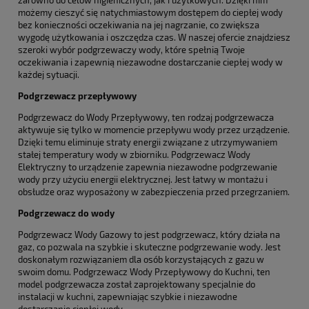
zarówno do celów higienicznych, jak i użytkowych. Dzięki nim
możemy cieszyć się natychmiastowym dostępem do ciepłej wody
bez konieczności oczekiwania na jej nagrzanie, co zwiększa
wygodę użytkowania i oszczędza czas. W naszej ofercie znajdziesz
szeroki wybór podgrzewaczy wody, które spełnią Twoje
oczekiwania i zapewnią niezawodne dostarczanie ciepłej wody w
każdej sytuacji.
Podgrzewacz przepływowy
Podgrzewacz do Wody Przepływowy, ten rodzaj podgrzewacza
aktywuje się tylko w momencie przepływu wody przez urządzenie.
Dzięki temu eliminuje straty energii związane z utrzymywaniem
stałej temperatury wody w zbiorniku. Podgrzewacz Wody
Elektryczny to urządzenie zapewnia niezawodne podgrzewanie
wody przy użyciu energii elektrycznej. Jest łatwy w montażu i
obsłudze oraz wyposażony w zabezpieczenia przed przegrzaniem.
Podgrzewacz do wody
Podgrzewacz Wody Gazowy to jest podgrzewacz, który działa na
gaz, co pozwala na szybkie i skuteczne podgrzewanie wody. Jest
doskonałym rozwiązaniem dla osób korzystających z gazu w
swoim domu. Podgrzewacz Wody Przepływowy do Kuchni, ten
model podgrzewacza został zaprojektowany specjalnie do
instalacji w kuchni, zapewniając szybkie i niezawodne