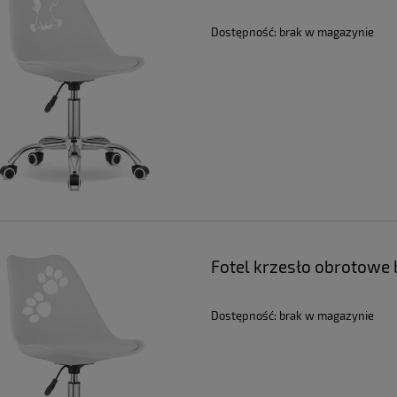
Dostępność:
brak w magazynie
Fotel krzesło obrotowe b
 ogrodowe metalowe na
Krzesła ogrodowe metalowe zes
Dostępność:
brak w magazynie
aras fotel ogród zielone
na taras balkon beżowe fotel ogr
e 4 szt | GoGarden
4 szt | GoGarden
269,99 zł
269,99 zł