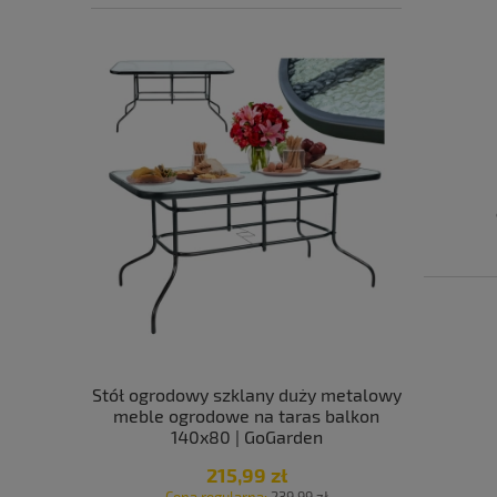
e zielone 6
Stół ogrodowy szklany duży metalowy
Krzesła
n
meble ogrodowe na taras balkon
balkon t
140x80 | GoGarden
mocn
215,99 zł