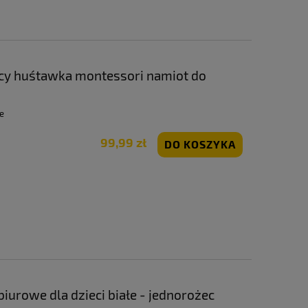
ący huśtawka montessori namiot do
e
99,99 zł
DO KOSZYKA
iurowe dla dzieci białe - jednorożec