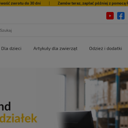
iwość zwrotu do 30 dni
|
Zamów teraz, zapłać później z pomocą 
Dla dzieci
Artykuły dla zwierząt
Odzież i dodatki