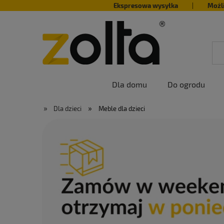
Ekspresowa wysyłka
|
Możl
Dla domu
Do ogrodu
»
»
Dla dzieci
Meble dla dzieci