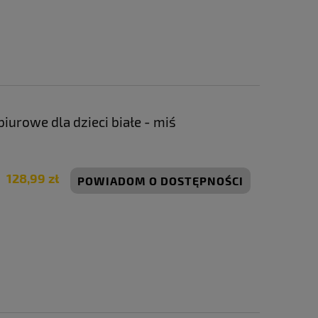
Cena regularna:
89,99 zł
Cena regula
Najniższa cena:
89,99 zł
Najniższa ce
DO KOSZYKA
DO KO
iurowe dla dzieci białe - miś
128,99 zł
POWIADOM O DOSTĘPNOŚCI