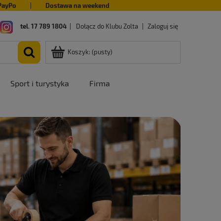
PayPo
|
Dostawa na weekend
tel. 17 789 1804
|
Dołącz do Klubu Zolta
|
Zaloguj się
Koszyk:
(pusty)
Sport i turystyka
Firma