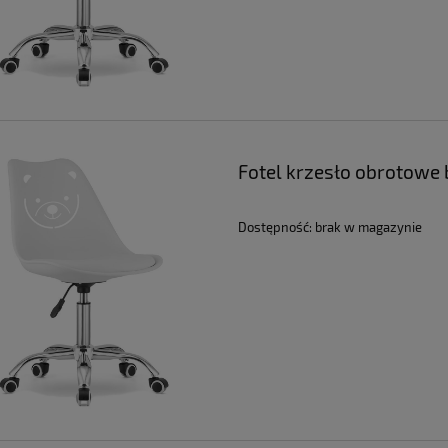
a regularna:
299,99 zł
Cena regularna:
299,99 zł
niższa cena:
299,99 zł
Najniższa cena:
299,99 zł
DO KOSZYKA
DO KOSZYKA
Fotel krzesło obrotowe b
Dostępność:
brak w magazynie