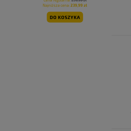
 zł
Cena regularna:
239,99 zł
Cen
 zł
Najniższa cena:
239,99 zł
Naj
DO KOSZYKA