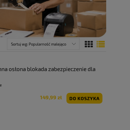
Sortuj wg:
Popularność malejąco
nna osłona blokada zabezpieczenie dla
e
149,99 zł
DO KOSZYKA