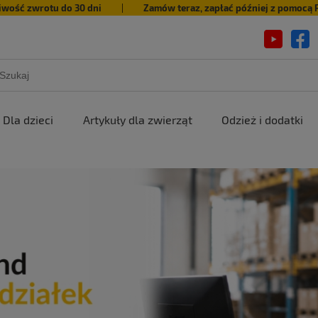
iwość zwrotu do 30 dni
|
Zamów teraz, zapłać później z pomocą 
Dla dzieci
Artykuły dla zwierząt
Odzież i dodatki