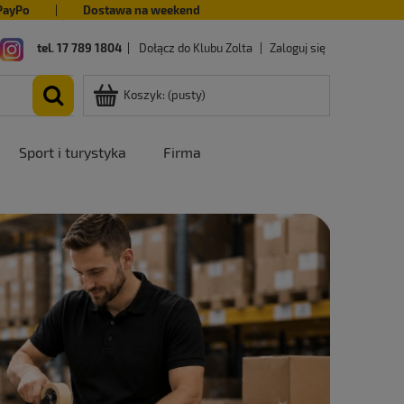
PayPo
|
Dostawa na weekend
tel. 17 789 1804
|
Dołącz do Klubu Zolta
|
Zaloguj się
Koszyk:
(pusty)
Sport i turystyka
Firma