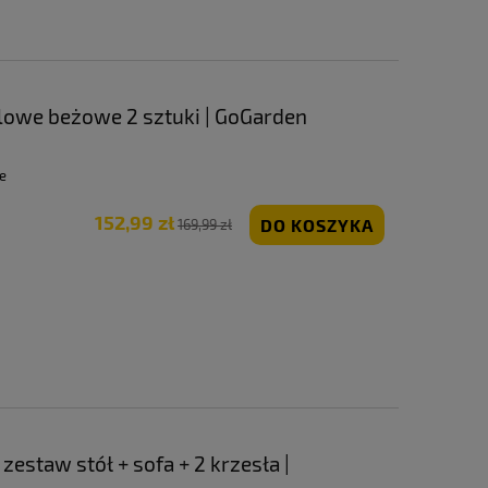
owe beżowe 2 sztuki | GoGarden
e
152,99 zł
DO KOSZYKA
169,99 zł
estaw stół + sofa + 2 krzesła |