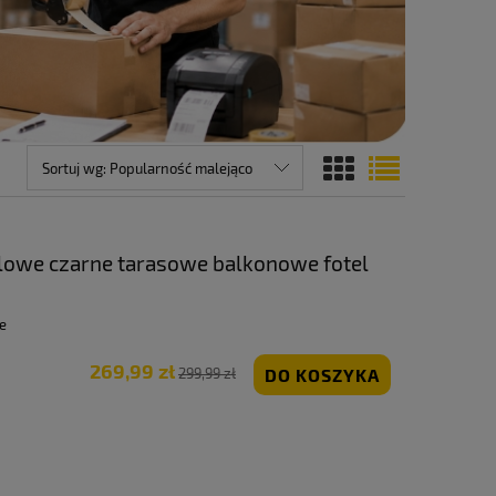
Sortuj wg:
Popularność malejąco
owe czarne tarasowe balkonowe fotel
arden
e
269,99 zł
DO KOSZYKA
299,99 zł