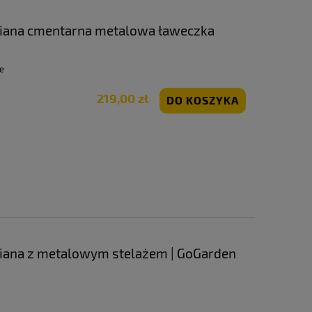
ana cmentarna metalowa ławeczka
| GoGarden
e
219,00 zł
DO KOSZYKA
ana z metalowym stelażem | GoGarden