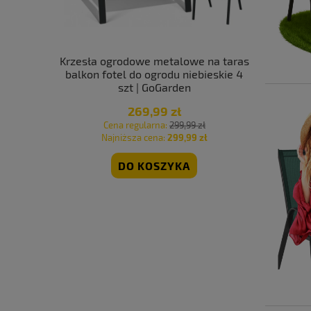
we szare 6
Krzesła ogrodowe metalowe na taras
Krzesło o
n
balkon fotel do ogrodu niebieskie 4
tarasowe
szt | GoGarden
mocn
269,99 zł
 zł
Cena regularna:
299,99 zł
Cen
 zł
Najniższa cena:
299,99 zł
Naj
PNOŚCI
DO KOSZYKA