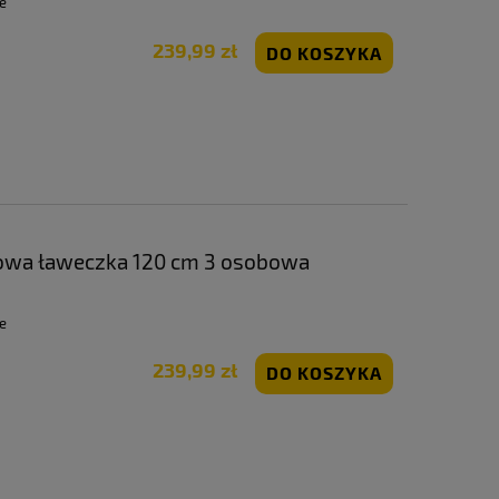
e
239,99 zł
DO KOSZYKA
wa ławeczka 120 cm 3 osobowa
na z oparciem | GoGarden
e
239,99 zł
DO KOSZYKA