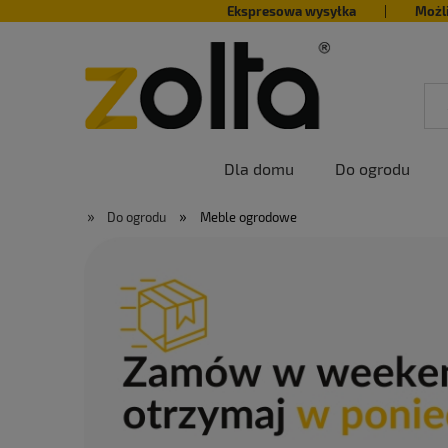
Ekspresowa wysyłka
|
Możl
Dla domu
Do ogrodu
»
»
Do ogrodu
Meble ogrodowe