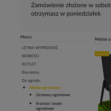
Menu
Meble 
LETNIA WYPRZEDAŻ
promocja
NOWOŚCI
OUTLET
Dla domu
Do ogrodu
Meble ogrodowe
Zestawy ogrodowe
Krzesła i ławki
ogrodowe