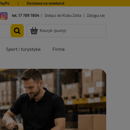
PayPo
|
Dostawa na weekend
tel. 17 789 1804
|
Dołącz do Klubu Zolta
|
Zaloguj się
Koszyk:
(pusty)
Sport i turystyka
Firma