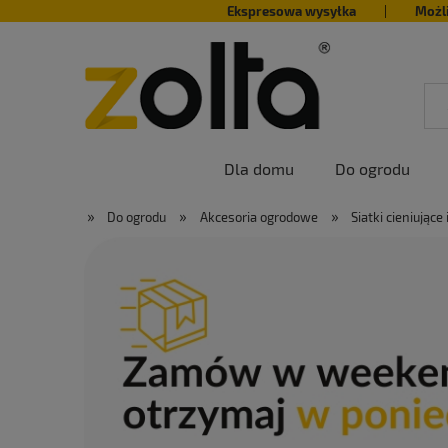
Ekspresowa wysyłka
|
Możl
Dla domu
Do ogrodu
»
»
»
Do ogrodu
Akcesoria ogrodowe
Siatki cieniujące