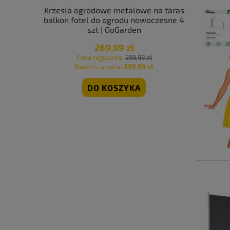
 plażowy
Krzesła ogrodowe metalowe na taras
Krzesło og
oGarden
balkon fotel do ogrodu nowoczesne 4
szt | GoGarden
269,99 zł
 zł
Cena regularna:
299,99 zł
Cen
 zł
Najniższa cena:
299,99 zł
Naj
DO KOSZYKA