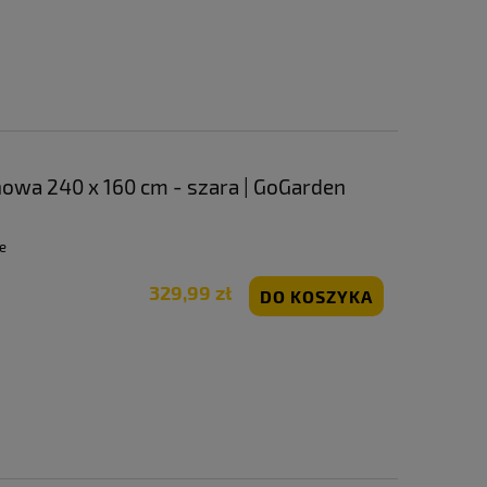
owa 240 x 160 cm - szara | GoGarden
e
329,99 zł
DO KOSZYKA