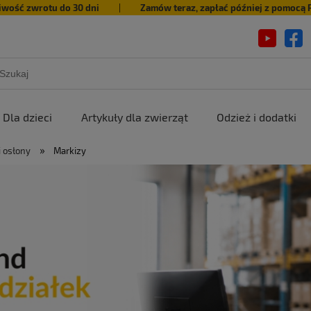
iwość zwrotu do 30 dni
|
Zamów teraz, zapłać później z pomocą 
Dla dzieci
Artykuły dla zwierząt
Odzież i dodatki
»
 i osłony
Markizy