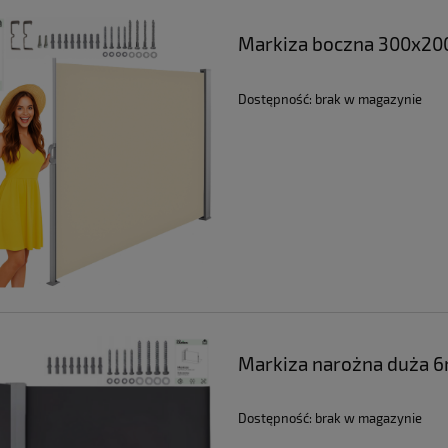
rodowe metalowe zielone 6
Stół ogrodowy szklany duży meta
sztuk | GoGarden
meble ogrodowe na taras balko
Markiza boczna 300x200
140x80 | GoGarden
449,99 zł
215,99 zł
Dostępność:
brak w magazynie
a regularna:
499,99 zł
Cena regularna:
239,99 zł
niższa cena:
499,99 zł
Najniższa cena:
239,99 zł
DO KOSZYKA
DO KOSZYKA
Markiza narożna duża 6
Dostępność:
brak w magazynie