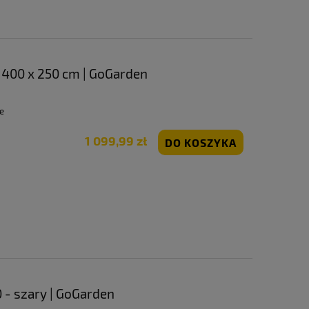
 400 x 250 cm | GoGarden
e
1 099,99 zł
DO KOSZYKA
 - szary | GoGarden