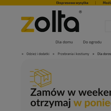
Ekspresowa wysyłka
|
Możl
Dla domu
Do ogrodu
»
»
»
Odzież i dodatki
Przebrania i kostiumy
Dla doro