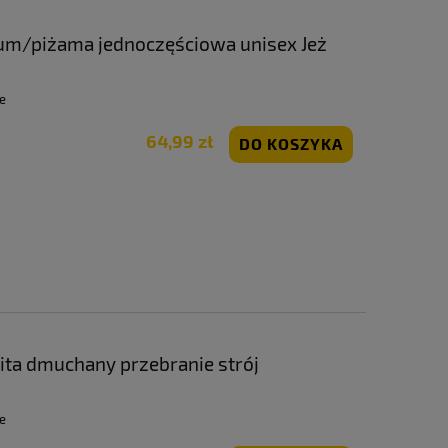
ium/piżama jednoczęściowa unisex Jeż
e
64,99 zł
DO KOSZYKA
ita dmuchany przebranie strój
ący
e