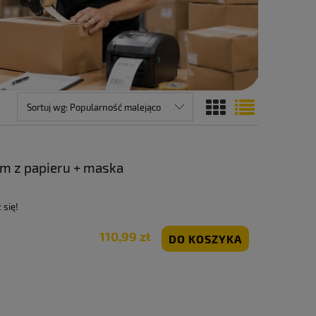
Sortuj wg:
Popularność malejąco
m z papieru + maska
 się!
110,99 zł
DO KOSZYKA