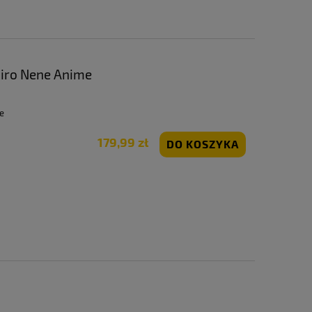
hiro Nene Anime
e
179,99 zł
DO KOSZYKA