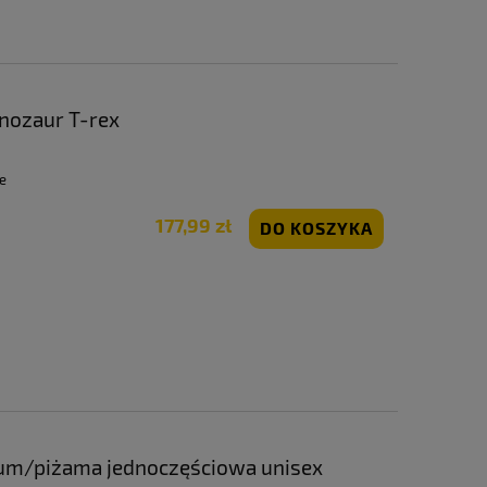
nozaur T-rex
e
177,99 zł
DO KOSZYKA
ium/piżama jednoczęściowa unisex