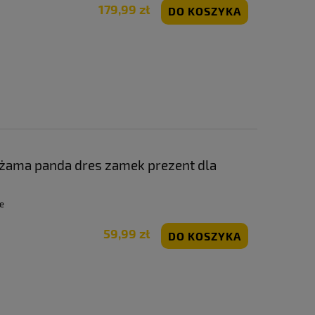
179,99 zł
DO KOSZYKA
iżama panda dres zamek prezent dla
e
59,99 zł
DO KOSZYKA