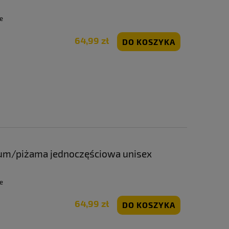
e
64,99 zł
DO KOSZYKA
ium/piżama jednoczęściowa unisex
e
64,99 zł
DO KOSZYKA