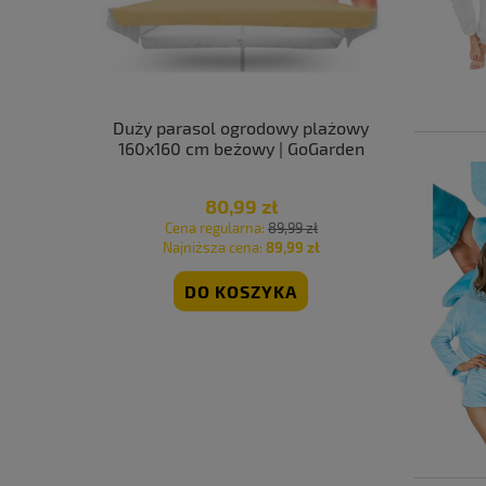
ży metalowy
Duży parasol ogrodowy plażowy
Krzesło o
s balkon
160x160 cm beżowy | GoGarden
tarasowe
en
mocn
80,99 zł
 zł
Cena regularna:
89,99 zł
Cen
 zł
Najniższa cena:
89,99 zł
Naj
DO KOSZYKA