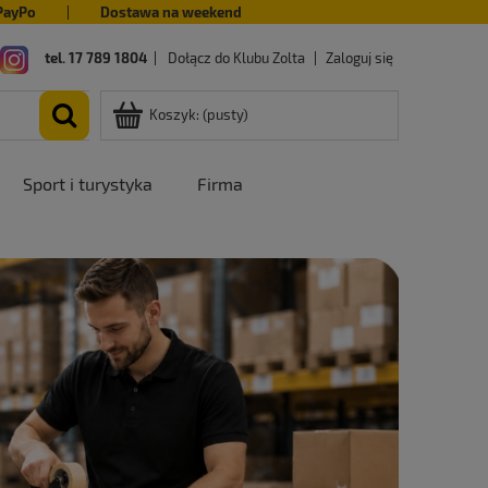
PayPo
|
Dostawa na weekend
tel. 17 789 1804
|
Dołącz do Klubu Zolta
|
Zaloguj się
Koszyk:
(pusty)
Sport i turystyka
Firma