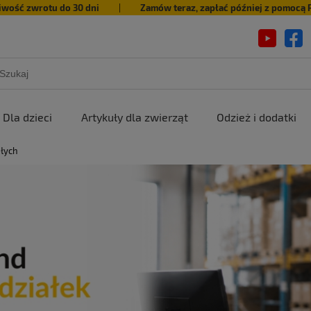
iwość zwrotu do 30 dni
|
Zamów teraz, zapłać później z pomocą 
Dla dzieci
Artykuły dla zwierząt
Odzież i dodatki
słych