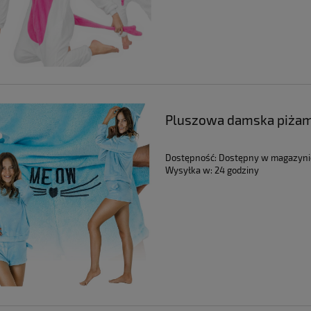
grodowe metalowe czarne
Krzesło ogrodowe metalowe beż
 balkonowe fotel taras
2 sztuki | GoGarden
e 4 szt | GoGarden
Pluszowa damska piżama
269,99 zł
152,99 zł
a regularna:
299,99 zł
Cena regularna:
169,99 zł
Dostępność:
Dostępny w magazyni
niższa cena:
299,99 zł
Najniższa cena:
169,99 zł
Wysyłka w:
24 godziny
DO KOSZYKA
DO KOSZYKA