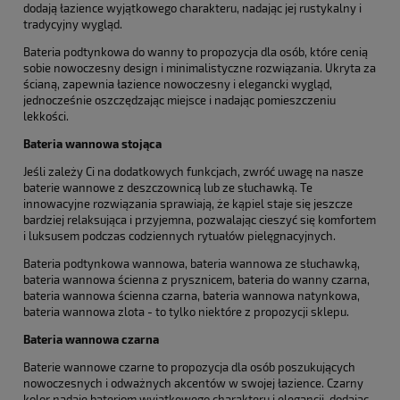
dodają łazience wyjątkowego charakteru, nadając jej rustykalny i
tradycyjny wygląd.
Bateria podtynkowa do wanny to propozycja dla osób, które cenią
sobie nowoczesny design i minimalistyczne rozwiązania. Ukryta za
ścianą, zapewnia łazience nowoczesny i elegancki wygląd,
jednocześnie oszczędzając miejsce i nadając pomieszczeniu
lekkości.
Bateria wannowa stojąca
Jeśli zależy Ci na dodatkowych funkcjach, zwróć uwagę na nasze
baterie wannowe z deszczownicą lub ze słuchawką. Te
innowacyjne rozwiązania sprawiają, że kąpiel staje się jeszcze
bardziej relaksująca i przyjemna, pozwalając cieszyć się komfortem
i luksusem podczas codziennych rytuałów pielęgnacyjnych.
Bateria podtynkowa wannowa, bateria wannowa ze słuchawką,
bateria wannowa ścienna z prysznicem, bateria do wanny czarna,
bateria wannowa ścienna czarna, bateria wannowa natynkowa,
bateria wannowa zlota - to tylko niektóre z propozycji sklepu.
Bateria wannowa czarna
Baterie wannowe czarne to propozycja dla osób poszukujących
nowoczesnych i odważnych akcentów w swojej łazience. Czarny
kolor nadaje bateriom wyjątkowego charakteru i elegancji, dodając