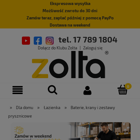
Ekspresowa wysyłka
Możliwość zwrotu do 30 dni
Zamów teraz, zapłać później z pomocą PayPo
Dostawa na weekend
tel. 17 789 1804
Dołącz do Klubu Zolta
|
Zaloguj się
»
»
»
Dla domu
Łazienka
Baterie, krany i zestawy
prysznicowe