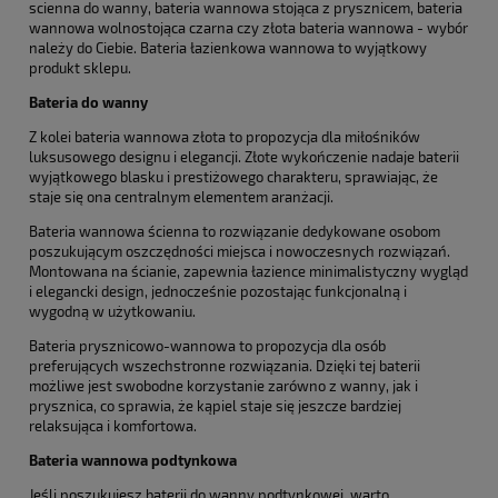
scienna do wanny, bateria wannowa stojąca z prysznicem, bateria
wannowa wolnostojąca czarna czy złota bateria wannowa - wybór
należy do Ciebie. Bateria łazienkowa wannowa to wyjątkowy
produkt sklepu.
Bateria do wanny
Z kolei bateria wannowa złota to propozycja dla miłośników
luksusowego designu i elegancji. Złote wykończenie nadaje baterii
wyjątkowego blasku i prestiżowego charakteru, sprawiając, że
staje się ona centralnym elementem aranżacji.
Bateria wannowa ścienna to rozwiązanie dedykowane osobom
poszukującym oszczędności miejsca i nowoczesnych rozwiązań.
Montowana na ścianie, zapewnia łazience minimalistyczny wygląd
i elegancki design, jednocześnie pozostając funkcjonalną i
wygodną w użytkowaniu.
Bateria prysznicowo-wannowa to propozycja dla osób
preferujących wszechstronne rozwiązania. Dzięki tej baterii
możliwe jest swobodne korzystanie zarówno z wanny, jak i
prysznica, co sprawia, że kąpiel staje się jeszcze bardziej
relaksująca i komfortowa.
Bateria wannowa podtynkowa
Jeśli poszukujesz baterii do wanny podtynkowej, warto