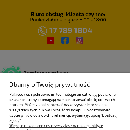
Biuro obsługi klienta czynne:
Poniedziałek - Piątek: 8:00 - 18:00
17 789 1804
Bezpieczne zakupy
Dzięki certyfikatowi SSL.
Dbamy o Twoją prywatność
Pliki cookies i pokrewne im technologie umożliwiają poprawne
działanie strony i pomagają nam dostosować ofertę do Twoich
Wieloletni laureat
potrzeb. Możesz zaakceptować wykorzystanie przez nas
rankingu e-Gazele Biznesu.
wszystkich tych plików i przejść do sklepu lub dostosować
użycie plików do swoich preferencji, wybierając opcję "Dostosuj
zgody".
Więcej o plikach cookies przeczytasz w naszej Polityce