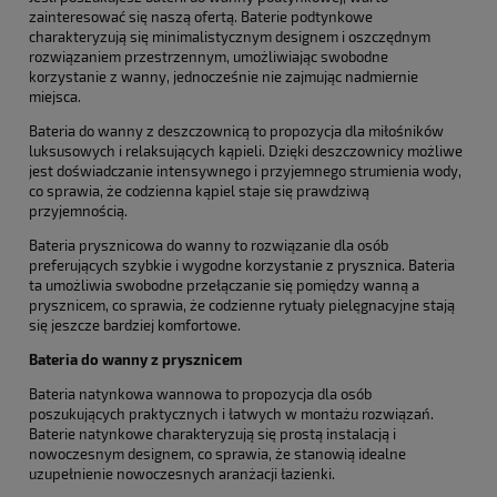
zainteresować się naszą ofertą. Baterie podtynkowe
charakteryzują się minimalistycznym designem i oszczędnym
rozwiązaniem przestrzennym, umożliwiając swobodne
korzystanie z wanny, jednocześnie nie zajmując nadmiernie
miejsca.
Bateria do wanny z deszczownicą to propozycja dla miłośników
luksusowych i relaksujących kąpieli. Dzięki deszczownicy możliwe
jest doświadczanie intensywnego i przyjemnego strumienia wody,
co sprawia, że codzienna kąpiel staje się prawdziwą
przyjemnością.
Bateria prysznicowa do wanny to rozwiązanie dla osób
preferujących szybkie i wygodne korzystanie z prysznica. Bateria
ta umożliwia swobodne przełączanie się pomiędzy wanną a
prysznicem, co sprawia, że codzienne rytuały pielęgnacyjne stają
się jeszcze bardziej komfortowe.
Bateria do wanny z prysznicem
Bateria natynkowa wannowa to propozycja dla osób
poszukujących praktycznych i łatwych w montażu rozwiązań.
Baterie natynkowe charakteryzują się prostą instalacją i
nowoczesnym designem, co sprawia, że stanowią idealne
uzupełnienie nowoczesnych aranżacji łazienki.