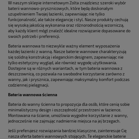
W naszym sklepie internetowym Zolta znajdziesz szeroki wybór
baterii wannowo-prysznicowych, które będą doskonałym
uzupełnieniem Twojej łazienki, zapewniając nie tylko
funkcjonalność, ale także elegancję i styl. Nasze produkty cechują
się wysoką jakością wykonania oraz różnorodnością wzorniczą,
aby każdy klient mógł znaleźć idealne rozwiązanie dopasowane do
swoich potrzeb i preferencji.
Bateria wannowa to niezwykle ważny element wyposażenia
każdej łazienki z wanną. Nasze baterie wannowe charakteryzują
się solidną konstrukcją i eleganckim designem, zapewniając nie
tylko estetyczny wygląd, ale również wygodę użytkowania.
Dostępne są w różnych wariantach, w tym bateria wannowa z
deszczownicą, co pozwala na swobodne korzystanie zarówno z
wanny, jak i prysznica, zapewniając maksymalny komfort podczas
codziennej pielęgnacji.
Bateria wannowa ścienna
Bateria do wanny ścienna to propozycja dla osób, które cenią sobie
minimalistyczny design i oszczędność przestrzeni w łazience.
Montowana na ścianie, umożliwia wygodne korzystanie z wanny,
jednocześnie nie zajmując nadmiernie miejsca na jej brzegach.
Jeśli preferujesz rozwiązania bardziej klasyczne, zainteresuje Cię
nasza oferta baterii wannowych stojących. Te eleganckie baterie