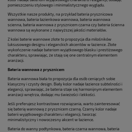
pomieszczeniu stylowego i minimalistycznego wyglądu.
Wszystkie nasze produkty, na przykład bateria prysznicowa
wannowa, bateria łazienkowa wannowa, bateria wannowa
scienna, bateria wannowa z prysznicem czarna czy bateria ścienna
wannowa są wykonane z najwyższej jakości materiałów.
Z kolei baterie wannowe złote to propozycja dla miłośników
luksusowego designu i eleganckich akcentów w łazience. Złote
wykończenie nadaje bateriom wyjątkowego blasku i prestiżowego
charakteru, sprawiając, że stają się one centralnym elementem
aranżacji.
Bateria wannowa z prysznicem
Bateria wannowa biała to propozycja dla osób ceniących sobie
klasyczny i czysty design. Biały kolor nadaje łazience subtelności i
elegancji, sprawiając, że bateria staje się harmonijnym elementem
aranżacji wnętrza, dodając mu świeżości i lekkości.
Jeśli preferujesz kontrastowe rozwiązania, warto zainteresować
się baterią wannową z prysznicem czarną. Czarny kolor nadaje
baterii wyjątkowego charakteru i elegancji, tworząc
minimalistyczny i nowoczesny akcent w łazience.
Bateria do wanny podtynkowa, bateria czarna wannowa, bateria