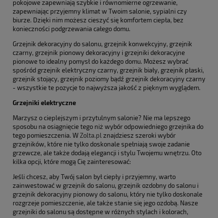
pokojowe zapewniają szybkie i równomierne ogrzewanie,
zapewniając przyjemny klimat w Twoim salonie, sypialni czy
biurze. Dzięki nim możesz cieszyć się komfortem ciepła, bez
konieczności podgrzewania całego domu.
Grzejnik dekoracyjny do salonu, grzejnik konwekcyjny, grzejnik
czarny, grzejnik pionowy dekoracyjny i grzejniki dekoracyjne
pionowe to idealny pomysł do każdego domu. Możesz wybrać
spośród grzejnik elektryczny czarny, grzejnik biały, grzejnik płaski,
grzejnik stojący, grzejnik poziomy bądź grzejnik dekoracyjny czarny
- wszystkie te pozycje to najwyższa jakość z pięknym wyglądem.
Grzejniki elektryczne
Marzysz o cieplejszym i przytulnym salonie? Nie ma lepszego
sposobu na osiągnięcie tego niż wybór odpowiedniego grzejnika do
tego pomieszczenia. W
Zolta.pl
znajdziesz szeroki wybór
grzejników, które nie tylko doskonale spełniają swoje zadanie
grzewcze, ale także dodają elegancji i stylu Twojemu wnętrzu. Oto
kilka opcji, które mogą Cię zainteresować:
Jeśli chcesz, aby Twój salon był ciepły i przyjemny, warto
zainwestować w grzejnik do salonu, grzejnik ozdobny do salonu i
grzejnik dekoracyjny pionowy do salonu, który nie tylko doskonale
rozgrzeje pomieszczenie, ale także stanie się jego ozdobą. Nasze
grzejniki do salonu są dostępne w różnych stylach i kolorach,