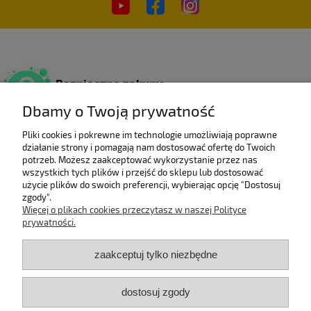
Bezpieczne zakupy
Dzięki certyfikatowi SSL.
Dbamy o Twoją prywatność
Pliki cookies i pokrewne im technologie umożliwiają poprawne
działanie strony i pomagają nam dostosować ofertę do Twoich
Wieloletni laureat
potrzeb. Możesz zaakceptować wykorzystanie przez nas
rankingu e-Gazele Biznesu.
wszystkich tych plików i przejść do sklepu lub dostosować
użycie plików do swoich preferencji, wybierając opcję "Dostosuj
zgody".
Więcej o plikach cookies przeczytasz w naszej Polityce
prywatności.
Wysyłka z Polski
Gwarancją szybkiej dostawy.
zaakceptuj tylko niezbędne
dostosuj zgody
Jesteśmy ECO