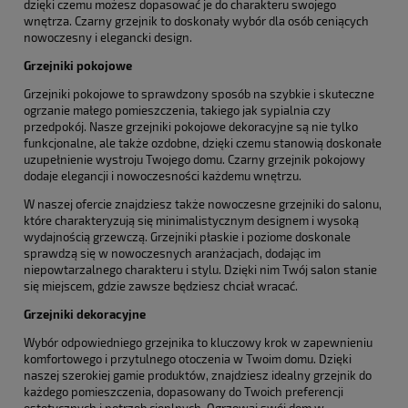
dzięki czemu możesz dopasować je do charakteru swojego
wnętrza. Czarny grzejnik to doskonały wybór dla osób ceniących
nowoczesny i elegancki design.
Grzejniki pokojowe
Grzejniki pokojowe to sprawdzony sposób na szybkie i skuteczne
ogrzanie małego pomieszczenia, takiego jak sypialnia czy
przedpokój. Nasze grzejniki pokojowe dekoracyjne są nie tylko
funkcjonalne, ale także ozdobne, dzięki czemu stanowią doskonałe
uzupełnienie wystroju Twojego domu. Czarny grzejnik pokojowy
dodaje elegancji i nowoczesności każdemu wnętrzu.
W naszej ofercie znajdziesz także nowoczesne grzejniki do salonu,
które charakteryzują się minimalistycznym designem i wysoką
wydajnością grzewczą. Grzejniki płaskie i poziome doskonale
sprawdzą się w nowoczesnych aranżacjach, dodając im
niepowtarzalnego charakteru i stylu. Dzięki nim Twój salon stanie
się miejscem, gdzie zawsze będziesz chciał wracać.
Grzejniki dekoracyjne
Wybór odpowiedniego grzejnika to kluczowy krok w zapewnieniu
komfortowego i przytulnego otoczenia w Twoim domu. Dzięki
naszej szerokiej gamie produktów, znajdziesz idealny grzejnik do
każdego pomieszczenia, dopasowany do Twoich preferencji
estetycznych i potrzeb cieplnych. Ogrzewaj swój dom w