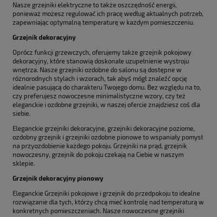
Nasze grzejniki elektryczne to także oszczędność energii,
ponieważ możesz regulować ich pracę według aktualnych potrzeb,
zapewniając optymalną temperaturę w każdym pomieszczeniu.
Grzejnik dekoracyjny
Oprócz funkcji grzewczych, oferujemy także grzejnik pokojowy
dekoracyjny, które stanowią doskonałe uzupełnienie wystroju
wnętrza. Nasze grzejniki ozdobne do salonu są dostępne w
różnorodnych stylach i wzorach, tak abyś mógł znaleźć opcję
idealnie pasującą do charakteru Twojego domu. Bez względu na to,
czy preferujesz nowoczesne minimalistyczne wzory, czy też
eleganckie i ozdobne grzejniki, w naszej ofercie znajdziesz coś dla
siebie.
Eleganckie grzejniki dekoracyjne, grzejniki dekoracyjne poziome,
ozdobny grzejnik i grzejniki ozdobne pionowe to wspaniały pomysł
na przyozdobienie każdego pokoju. Grzejniki na prąd, grzejnik
nowoczesny, grzejnik do pokoju czekają na Ciebie w naszym
sklepie.
Grzejnik dekoracyjny pionowy
Eleganckie Grzejniki pokojowe i grzejnik do przedpokoju to idealne
rozwiązanie dla tych, którzy chcą mieć kontrolę nad temperaturą w
konkretnych pomieszczeniach. Nasze nowoczesne grzejniki