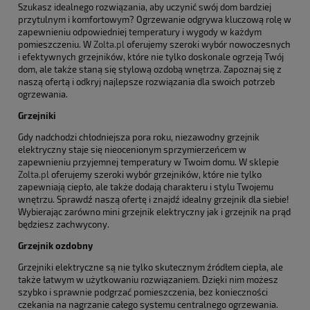
Szukasz idealnego rozwiązania, aby uczynić swój dom bardziej
przytulnym i komfortowym? Ogrzewanie odgrywa kluczową rolę w
zapewnieniu odpowiedniej temperatury i wygody w każdym
pomieszczeniu. W
Zolta.pl
oferujemy szeroki wybór nowoczesnych
i efektywnych grzejników, które nie tylko doskonale ogrzeją Twój
dom, ale także staną się stylową ozdobą wnętrza. Zapoznaj się z
naszą ofertą i odkryj najlepsze rozwiązania dla swoich potrzeb
ogrzewania.
Grzejniki
Gdy nadchodzi chłodniejsza pora roku, niezawodny grzejnik
elektryczny staje się nieocenionym sprzymierzeńcem w
zapewnieniu przyjemnej temperatury w Twoim domu. W sklepie
Zolta.pl
oferujemy szeroki wybór grzejników, które nie tylko
zapewniają ciepło, ale także dodają charakteru i stylu Twojemu
wnętrzu. Sprawdź naszą ofertę i znajdź idealny grzejnik dla siebie!
Wybierając zarówno mini grzejnik elektryczny jak i grzejnik na prąd
będziesz zachwycony.
Grzejnik ozdobny
Grzejniki elektryczne są nie tylko skutecznym źródłem ciepła, ale
także łatwym w użytkowaniu rozwiązaniem. Dzięki nim możesz
szybko i sprawnie podgrzać pomieszczenia, bez konieczności
czekania na nagrzanie całego systemu centralnego ogrzewania.