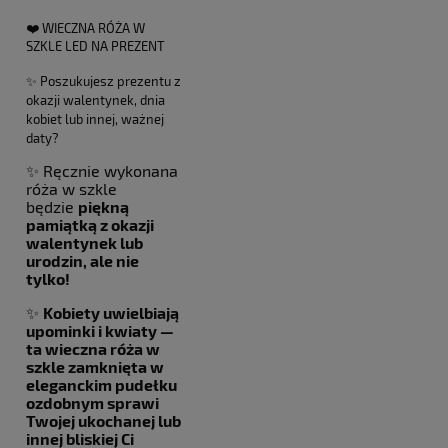
❤️ WIECZNA RÓŻA W
SZKLE LED NA PREZENT
✨ Poszukujesz prezentu z
okazji walentynek, dnia
kobiet lub innej, ważnej
daty?
✨ Ręcznie wykonana
róża w szkle
będzie
piękną
pamiątką z okazji
walentynek lub
urodzin, ale nie
tylko!
✨
Kobiety uwielbiają
upominki i kwiaty —
ta wieczna róża w
szkle zamknięta w
eleganckim pudełku
ozdobnym sprawi
Twojej ukochanej lub
innej bliskiej Ci