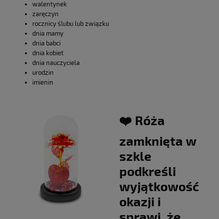
walentynek
zaręczyn
rocznicy ślubu lub związku
dnia mamy
dnia babci
dnia kobiet
dnia nauczyciela
urodzin
imienin
❤️ Róża
zamknięta w
szkle
podkreśli
wyjątkowość
okazji i
sprawi, że