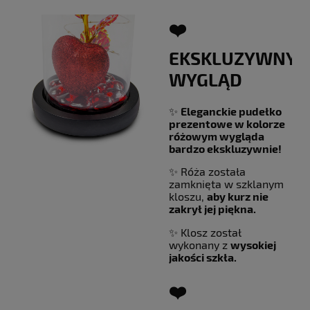
❤️
EKSKLUZYWNY
WYGLĄD
✨
Eleganckie pudełko
prezentowe w kolorze
różowym
wygląda
bardzo ekskluzywnie!
✨ Róża została
zamknięta w szklanym
kloszu,
aby kurz nie
zakrył jej piękna.
✨ Klosz został
wykonany z
wysokiej
jakości szkła.
❤️