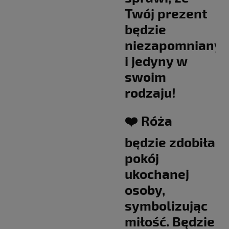
Twój prezent
będzie
niezapomniany
i jedyny w
swoim
rodzaju!
❤️ Róża
będzie zdobiła
pokój
ukochanej
osoby,
symbolizując
miłość. Będzie