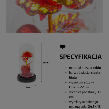
❤️
SPECYFIKACJA
materiał klosza:
szkło
barwa światła:
ciepła
biała
wysokość róży w
kloszu:
22 cm
średnica podstawy:
11
cm
wymiary ozdobnego
opakowania:
24,5 × 13