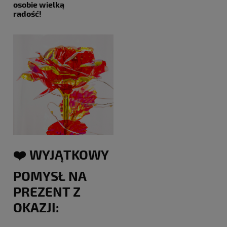
osobie wielką
radość!
❤️ WYJĄTKOWY
POMYSŁ NA
PREZENT Z
OKAZJI: