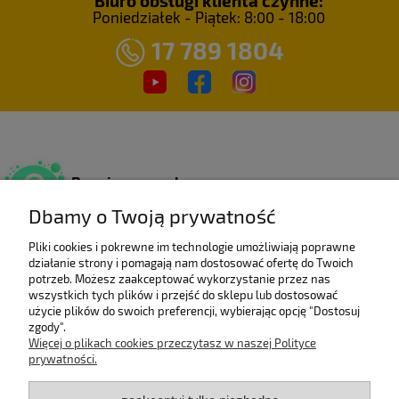
Biuro obsługi klienta czynne:
Poniedziałek - Piątek: 8:00 - 18:00
17 789 1804
Bezpieczne zakupy
Dzięki certyfikatowi SSL.
Dbamy o Twoją prywatność
Pliki cookies i pokrewne im technologie umożliwiają poprawne
działanie strony i pomagają nam dostosować ofertę do Twoich
Wieloletni laureat
potrzeb. Możesz zaakceptować wykorzystanie przez nas
rankingu e-Gazele Biznesu.
wszystkich tych plików i przejść do sklepu lub dostosować
użycie plików do swoich preferencji, wybierając opcję "Dostosuj
zgody".
Więcej o plikach cookies przeczytasz w naszej Polityce
prywatności.
Wysyłka z Polski
Gwarancją szybkiej dostawy.